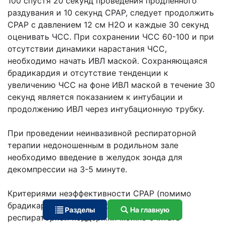
100 спустя 20 секунд проведения продленного
раздувания и 10 секунд СРАР, следует продолжить
СРАР с давлением 12 см H2O и каждые 30 секунд
оценивать ЧСС. При сохранении ЧСС 60-100 и при
отсутствии динамики нарастания ЧСС,
необходимо начать ИВЛ маской. Сохраняющаяся
брадикардия и отсутствие тенденции к
увеличению ЧСС на фоне ИВЛ маской в течение 30
секунд является показанием к интубации и
продолжению ИВЛ через интубационную трубку.
При проведении неинвазивной респираторной
терапии недоношенным в родильном зале
необходимо введение в желудок зонда для
декомпрессии на 3-5 минуте.
Критериями неэффективности СРАР (помимо
брадикардии) как стартового метода
Разделы
На главную
респираторной поддержки можно считать