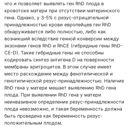
что и позволяет выявлять ген RhD плода в
кровотоке матери при отсутствии материнского
гена. Однако, у 3-5% с резус-отрицательной
принадлежностью крови европейцев ген RhD
обнаруживается либо полностью, либо как
возникший вследствие генной конверсии между
экзонами генов RhD и RhCE (гибридные гены RhD-
CE-D). Такие гибридные гены не способны
кодировать синтез антигена D на поверхности
мембраны эритроцитов. В этом случае имеет
место расхождение между фенотипической и
генотипической резус-принадлежностью. Наличие
RhD гена у матери мешает выявлению RhD гена
плода. При выявлении RhD гена у матери
неинвазивное определение резус-принадлежности
плода невозможно, и такая беременность должна
быть проведена как беременность резус-
положительным плодом.