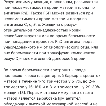
Резус-изоиммунизация, в основном, развивается
при несовместимости крови матери и плода по
антигену RhD. Также ГБП может развиться при
несовместимости крови матери и плода по
антигенам С, с,
Е, е.
Женщина с резус-
отрицательной принадлежностью крови
сенсибилизируется или во время беременности
при попадании в кровоток RhD антигена плода,
унаследованного им от биологического отца, или
вне беременности при трансфузии компонентов
резус(D)-положительной донорской крови.
Во время беременности эритроциты плода
проникают через плацентарный барьер в кровоток
матери в течение 1-го триместра у 5-7%, во 2-м
триместре у 15-16% и в 3-м триместре – у 29-30%
женщин [3]. Первым этапом иммунного ответа
матери является выработка IgМ антител,
обладающих высокой молекулярной массой и не