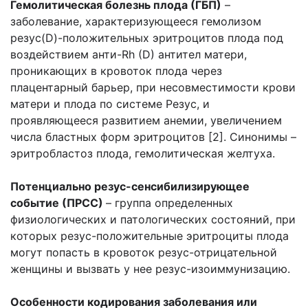
Гемолитическая болезнь плода (ГБП)
–
заболевание, характеризующееся гемолизом
резус(D)-положительных эритроцитов плода под
воздействием анти-Rh (D) антител матери,
проникающих в кровоток плода через
плацентарный барьер, при несовместимости крови
матери и плода по системе Резус, и
проявляющееся развитием анемии, увеличением
числа бластных форм эритроцитов [2]. Синонимы –
эритробластоз плода, гемолитическая желтуха.
Потенциально резус-сенсибилизирующее
событие (ПРСС)
– группа определенных
физиологических и патологических состояний, при
которых резус-положительные эритроциты плода
могут попасть в кровоток резус-отрицательной
женщины и вызвать у нее резус-изоиммунизацию.
Особенности кодирования заболевания или