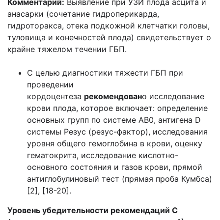
Комментарий:
Выявление при УЗИ плода асцита и
анасарки (сочетание гидроперикарда,
гидроторакса, отека подкожной клетчатки головы,
туловища и конечностей плода) свидетельствует о
крайне тяжелом течении ГБП.
С целью диагностики тяжести ГБП при
проведении
кордоцентеза
рекомендован
о исследование
крови плода, которое включает: определение
основных групп по системе АВ0, антигена D
системы Резус (резус-фактор), исследования
уровня общего гемоглобина в крови, оценку
гематокрита, исследование кислотно-
основного состояния и газов крови, прямой
антиглобулиновый тест (прямая проба Кумбса)
[2], [18-20].
Уровень убедительности рекомендаций С