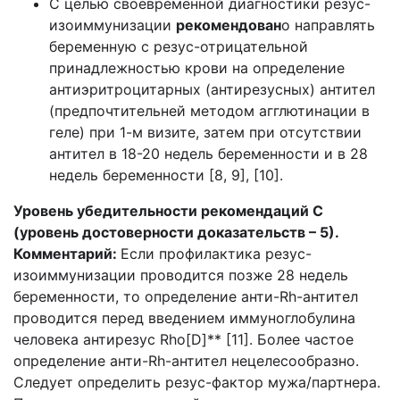
С целью своевременной диагностики резус-
изоиммунизации
рекомендован
о направлять
беременную с резус-отрицательной
принадлежностью крови на определение
антиэритроцитарных (антирезусных) антител
(предпочтительней методом агглютинации в
геле) при 1-м визите, затем при отсутствии
антител в 18-20 недель беременности и в 28
недель беременности [8, 9], [10].
Уровень убедительности рекомендаций С
(уровень достоверности доказательств – 5).
Комментарий:
Если профилактика резус-
изоиммунизации проводится позже 28 недель
беременности, то определение анти-Rh-антител
проводится перед введением иммуноглобулина
человека антирезус Rho[D]** [11]. Более частое
определение анти-Rh-антител нецелесообразно.
Следует определить резус-фактор мужа/партнера.