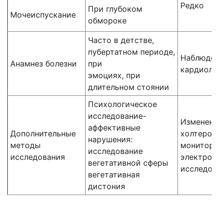
Редко
При глубоком
Мочеиспускание
обмороке
Часто в детстве,
пубертатном периоде,
Наблюден
Анамнез болезни
при
кардиоло
эмоциях, при
длительном стоянии
Психологическое
исследование-
Изменения
аффективные
Дополнительные
холтеров
нарушения:
методы
монитори
исследование
исследования
электроф
вегетативной сферы
исследов
вегетативная
дистония