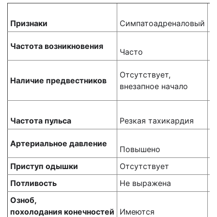
Признаки
Симпатоадреналовый
В
Частота
возникновения
Часто
Р
И
Отсутствует,
Наличие
предвестников
с
внезапное начало
т
Б
Частота пульса
Резкая тахикардия
и
Артериальное
давление
Повышено
С
Приступ одышки
Отсутствует
П
Потливость
Не выражена
З
Озноб,
похолодания
конечностей
Имеются
О