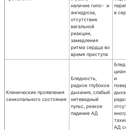
наличие гипо- и
перебо
ангидроза,
в серд
отсутствие
вагальной
реакции,
замедления
ритма сердца во
время приступа
Бледно
цианоз
Бледность,
и
редкое глубокое
повер
Клинические проявления
дыхания, слабый
дыхани
синкопального состояния
нитевидный
редки
пульс, резкое
отсутс
падение АД
иногда
тахика
АД сн