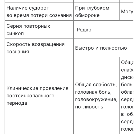
Наличие судорог
При глубоком
Могут
во время потери сознания
обмороке
Серия повторных
Редко
синкоп
Скорость возвращения
Быстро и полностью
сознания
Обща
слабос
диско
Общая слабость,
боль 
Клинические проявления
головная боль,
облас
постсинкопального
головокружение,
сердца
периода
потливость
головн
в обл
сердца
головн