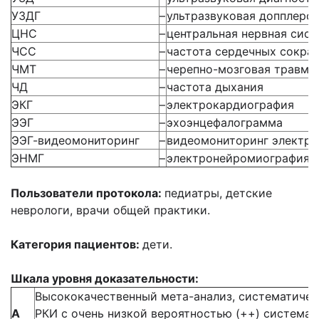
УЗДГ
–
ультразвуковая допплеро
ЦНС
–
центральная нервная сис
ЧСС
–
частота сердечных сокра
ЧМТ
–
черепно-мозговая травма
ЧД
–
частота дыхания
ЭКГ
–
электрокардиография
ЭЭГ
–
эхоэнцефалограмма
ЭЭГ-видеомониторинг
–
видеомониторинг электр
ЭНМГ
–
электронейромиография
Пользователи протокола:
педиатры, детские
неврологи, врачи общей практики.
Категория пациентов:
дети.
Шкала уровня доказательности:
Высококачественный мета-анализ, систематичес
А
РКИ с очень низкой вероятностью (++) система