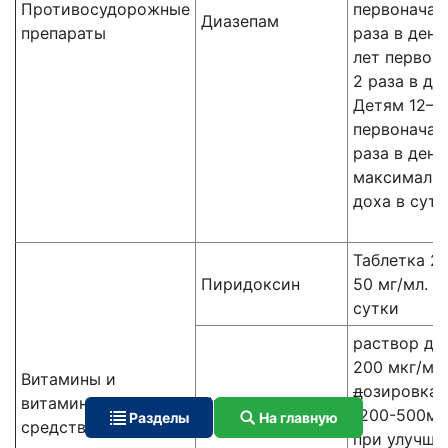
Противосудорожные
первоначал
Диазепам
препараты
раза в день
лет первон
2 раза в де
Детям 12–1
первоначаль
раза в день
максимальн
доха в сутк
Таблетка 2 
Пиридоксин
50 мг/мл. д
сутки
раствор дл
200 мкг/мл,
Витамины и
д
озировка 0
витаминоподобные
Цианкобаламин
(200-500мкт
Разделы
На главную
средства
при улучше