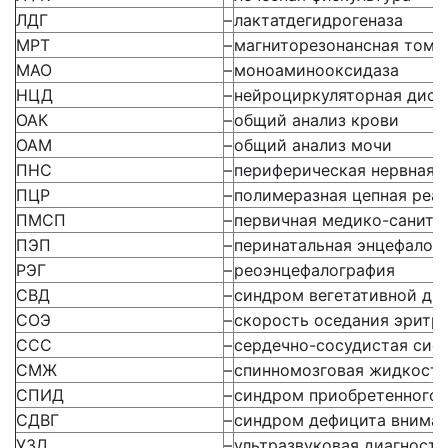
ЛДГ
–
лактатдегидрогеназа
МРТ
–
магниторезонансная томо
МАО
–
моноаминооксидаза
НЦД
–
нейроциркуляторная дист
ОАК
–
общий анализ крови
ОАМ
–
общий анализ мочи
ПНС
–
периферическая нервная 
ПЦР
–
полимеразная цепная реа
ПМСП
–
первичная медико-санита
ПЭП
–
перинатальная энцефалоп
РЭГ
–
реоэнцефалография
СВД
–
синдром вегетативной ди
СОЭ
–
скорость оседания эритр
ССС
–
сердечно-сосудистая сис
СМЖ
–
спинномозговая жидкость
СПИД
–
синдром приобретенного
СДВГ
–
синдром дефицита вниман
УЗД
–
ультразвуковая диагности