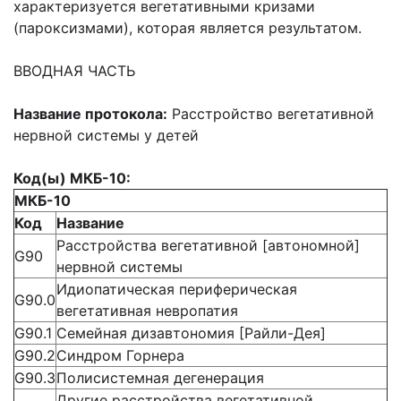
характеризуется вегетативными кризами
(пароксизмами), которая является результатом.
ВВОДНАЯ ЧАСТЬ
Название протокола:
Расстройство вегетативной
нервной системы у детей
Код(ы) МКБ-10:
МКБ-10
Код
Название
Расстройства вегетативной [автономной]
G90
нервной системы
Идиопатическая периферическая
G90.0
вегетативная невропатия
G90.1
Семейная дизавтономия [Райли-Дея]
G90.2
Синдром Горнера
G90.3
Полисистемная дегенерация
Другие расстройства вегетативной