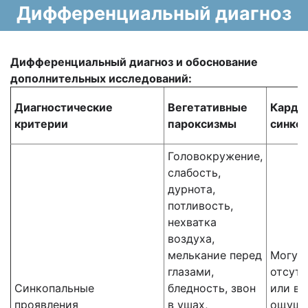
Дифференциальный диагноз
Дифференциальный диагноз и обоснование
дополнительных исследований:
Диагностические
Вегетативные
Карди
критерии
пароксизмы
синко
Головокружение,
слабость,
дурнота,
потливость,
нехватка
воздуха,
мелькание перед
Могут
глазами,
отсутс
Синкопальные
бледность, звон
или в
проявления
в ушах,
ощуще