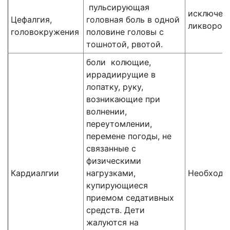
пульсирующая
исключени
Цефалгия,
головная боль в одной
ликвород
головокружения
половине головы с
тошнотой, рвотой.
боли колющие,
иррадиирущие в
лопатку, руку,
возникающие при
волнении,
переутомлении,
перемене погоды, не
связанные с
физическими
Кардиалгии
нагрузками,
Необходи
купирующиеся
приемом седативных
средств. Дети
жалуются на