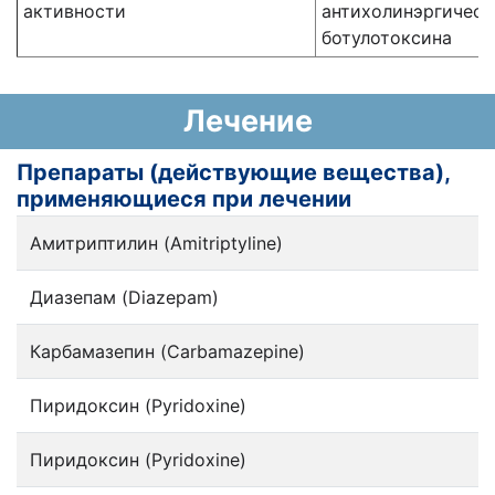
активности
антихолинэргическ
ботулотоксина
Лечение
Препараты (действующие вещества),
применяющиеся при лечении
Амитриптилин (Amitriptyline)
Диазепам (Diazepam)
Карбамазепин (Carbamazepine)
Пиридоксин (Pyridoxine)
Пиридоксин (Pyridoxine)