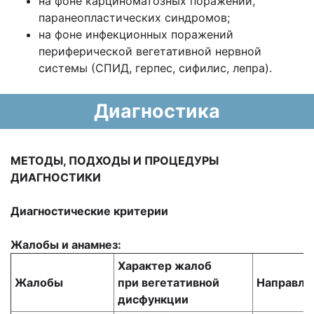
на фоне карциноматозных поражений,
паранеопластических синдромов;
на фоне инфекционных поражений
периферической вегетативной нервной
системы (СПИД, герпес, сифилис, лепра).
Диагностика
МЕТОДЫ, ПОДХОДЫ И ПРОЦЕДУРЫ
ДИАГНОСТИКИ
Диагностические критерии
Жалобы и анамнез:
Характер жалоб
Жалобы
при
вегетативной
Направле
дисфункции