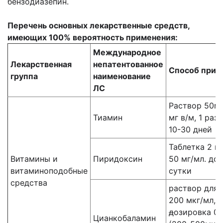
бензодиазепин.
Перечень основных лекарственные средств,
имеющих 100% вероятность применения:
Международное
Лекарственная
непатентованное
Способ прим
группа
наименование
ЛС
Раствор 50мг
Тиамин
мг в/м, 1 раз 
10-30 дней
Таблетка 2 м
Витамины и
Пиридоксин
50 мг/мл. доз
витаминоподобные
сутки
средства
раствор для 
200 мкг/мл, 
д
озировка 0,
Цианкобаламин