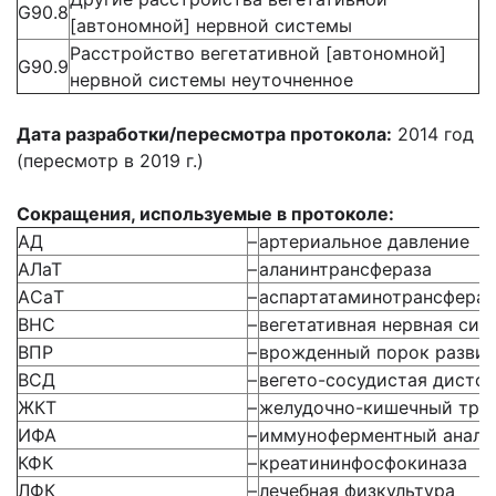
G90.8
[автономной] нервной системы
Расстройство вегетативной [автономной]
G90.9
нервной системы неуточненное
Дата разработки/пересмотра протокола:
2014 год
(пересмотр в 2019 г.)
Сокращения, используемые в протоколе:
АД
–
артериальное давление
АЛаТ
–
аланинтрансфераза
AСаT
–
аспартатаминотрансфераз
ВНС
–
вегетативная нервная сис
ВПР
–
врожденный порок развит
ВСД
–
вегето-сосудистая дисто
ЖКТ
–
желудочно-кишечный тра
ИФА
–
иммуноферментный анали
КФК
–
креатининфосфокиназа
ЛФК
–
лечебная физкультура