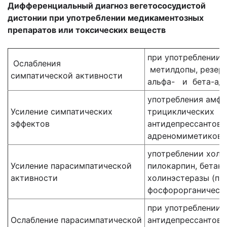
Дифференциальный диагноз вегетососудистой
дистонии при употреблении медикаментозных
препаратов или токсических веществ
при употреблении 
Ослабления
метилдопы, резерп
симпатической активности
альфа- и бета-ад
употребления амфе
Усиление симпатических
трициклич
эффектов
антидепрессантов,
адреномиметиков.
употреблении холи
Усиление парасимпатической
пилокарпин, бетане
активности
холинэстеразы (пи
фосфорорганически
при употреблении
Ослабление парасимпатической
антидепрессантов,