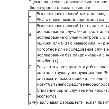
Оценка на степень доказательности пр
Шкала уровня доказательности:
Высококачественный мета-анализ, с
А
РКИ с очень низкой вероятностью (
Высококачественный (++) системат
исследований случай-контроль или 
В
исследование случай-контроль с оч
ошибки или РКИ с невысоким (+) ри
Когортное или исследование случай
исследование без рандомизации с 
ошибки (+).
С
Результаты, которые могутбытьрасп
соответствующуюпопуляцию или РКИ
систематической ошибки (++ или +)
могутбытьнепосредственнораспрос
Описание серии случаев или неконт
D
экспертов.
GPP
Наилучшая фармацевтическая практ