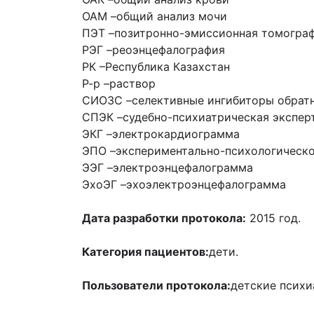
ОАМ –
общий анализ мочи
ПЭТ –
позитронно-эмиссионная томогра
РЭГ –
реоэнцефалография
РК –
Республика Казахстан
Р-р –
раствор
СИОЗС –
селективные ингибиторы обратн
СПЭК –
судебно-психиатрическая экспер
ЭКГ –
электрокардиограмма
ЭПО –
экспериментально-психологическ
ЭЭГ –
электроэнцефалограмма
ЭхоЭГ –
эхоэлектроэнцефалограмма
Дата разработки протокола:
2015 год.
Категория пациентов:
дети.
Пользователи протокола:
детские психи