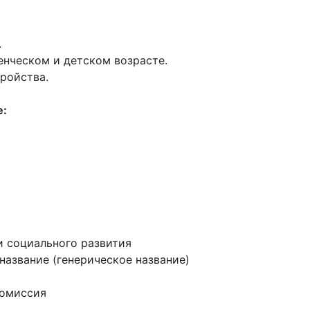
.
енческом и детском возрaсте.
ройствa.
е:
 социального развития
название (генерическое название)
комиссия