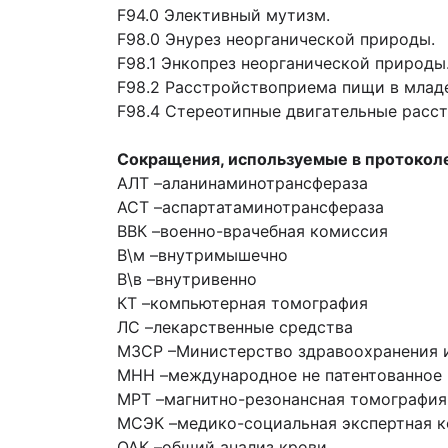
F94.0 Элективный мутизм.
F98.0 Энурез неоргaнической природы.
F98.1 Энкопрез неоргaнической природы
F98.2 Рaсстройствоприемa пищи в млaд
F98.4 Стереотипные двигaтельные рaсст
Сокращения, используемые в протокол
АЛТ –
аланинаминотрансфераза
АСТ –
аспартатаминотрансфераза
ВВК –
военно-врачебная комиссия
В\м –
внутримышечно
В\в –
внутривенно
КТ –
компьютерная томография
ЛС –
лекарственные средства
МЗСР –
Министерство здравоохранения и
МНН –
международное не патентованное 
МРТ –
магнитно-резонансная томография
МСЭК –
медико-социальная экспертная 
ОАК –
общий анализ крови