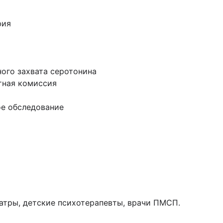
фия
ого захвата серотонина
тная комиссия
ое обследование
атры, детские психотерапевты, врачи ПМСП.