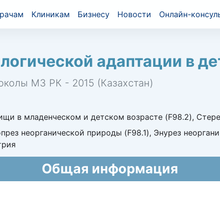
рачам
Клиникам
Бизнесу
Новости
Онлайн-консул
логической адаптации в де
околы МЗ РК - 2015 (Казахстан)
щи в младенческом и детском возрасте (F98.2), Стер
копрез неорганической природы (F98.1), Энурез неорган
трия
Общая информация