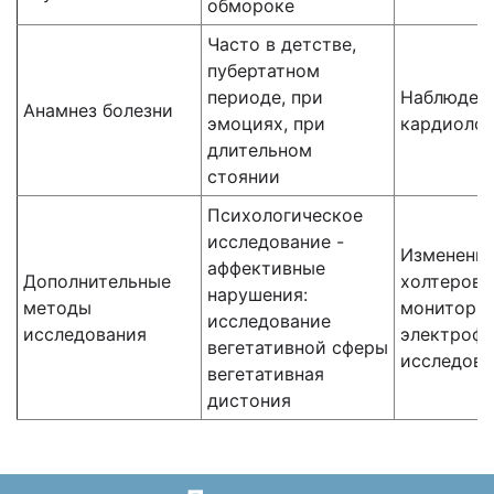
обмороке
Часто в детстве,
пубертатном
периоде, при
Наблюдени
Анамнез болезни
эмоциях, при
кардиолог
длительном
стоянии
Психологическое
исследование -
Изменения
аффективные
Дополнительные
холтеров
нарушения:
методы
монитори
исследование
исследования
электроф
вегетативной сферы
исследова
вегетативная
дистония