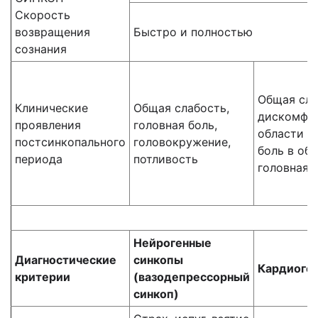
Скорость
возвращения
Быстро и полностью
сознания
Общая сла
Клинические
Общая слабость,
дискомфор
проявления
головная боль,
области с
постсинкопального
головокружение,
боль в обл
периода
потливость
головная 
Нейрогенные
Диагностические
синкопы
Кардиоге
критерии
(вазодепрессорный
синкоп)