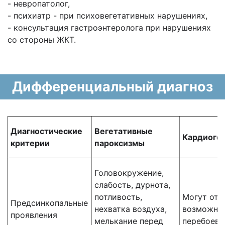
- невропатолог,
- психиатр - при психовегетативных нарушениях,
- консультация гастроэнтеролога при нарушениях
со стороны ЖКТ.
Дифференциальный диагноз
Диагностические
Вегетативные
Кардиоге
критерии
пароксизмы
Головокружение,
слабость, дурнота,
потливость,
Могут отс
Предсинкопальные
нехватка воздуха,
возможны
проявления
мелькание перед
перебоев,