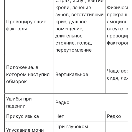
Страх, испуг, взятие
крови, лечение
Физическа
зубов, вегетативный
прекращен
Провоцирующие
криз, душное
эмоционал
факторы
помещение,
отсутстви
длительное
провоцир
стояние, голод,
факторов
переутомление
Положение. в
Чаще верт
котором наступил
Вертикальное
сидя, леж
обморок
Ушибы при
Редко
падении
Прикус языка
Нет
Редко
При глубоком
Упускание мочи