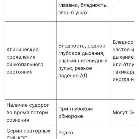
глазами, бледность,
звон в ушах
Бледность
Бледность, редкое
Клинические
частое и 
глубокое дыхания,
проявления
дыхание, 
слабый нитевидный
синкопального
или отсутс
пульс, резкое
состояния
тахикарди
падение АД
иногда не
Наличие судорог
При глубоком
во время потери
Могут быт
обмороке
сознания
Серия повторных
Редко
СИНКОП