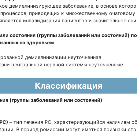
кое демиелинизирующее заболевание, в основе которо
 процессов, приводящих к множественному очаговому
является инвалидизация пациентов и значительное сниж
или состояния (группы заболеваний или состояний) 
язанных со здоровьем
ированной демиелинизации неуточненная
зни центральной нервной системы неуточненные
Классификация
ния (группы заболеваний или состояний)
РРС)
– тип течения РС, характеризующийся наличием о
ации. В период ремиссии могут иметься признаки стой