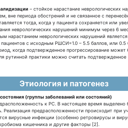
валидизации
– стойкое нарастание неврологических н
ем, вне периода обострений и не связанное с перенес
вляется тогда, когда у пациента сохраняется или ув
ания неврологических нарушений минимум через 6 мес
ым нарастанием неврологических нарушений является 
 пациентов с исходным РШСИ=1.0 – 5.5 баллов, или 0.5
риод, когда подтвержденное прогрессирование может 
ля рутинной практики можно считать подтвержденное 
Этиология и патогенез
 состояния (группы заболеваний или состояний)
драсположенность к РС. В настоящее время выделено 
 Реализация предрасположенности происходит при уч
тся вирусные инфекции (особенно ретровирусы и виру
кробиома кишечника и другие факторы [2].