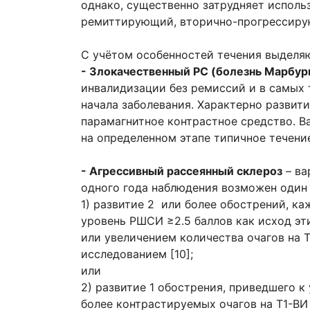
однако, существенно затрудняет испол
ремиттирующий, вторично-прогрессиру
С учётом особенностей течения выделя
- Злокачественный РС (болезнь Марбур
инвалидизации без ремиссий и в самых 
начала заболевания. Характерно развити
парамагнитное контрастное средство. Ва
на определенном этапе типичное течени
- Агрессивный рассеянный склероз
– ва
одного года наблюдения возможен один 
1) развитие 2 или более обострений, 
уровень РШСИ ≥2.5 баллов как исход эт
или увеличением количества очагов на 
исследованием [10];
или
2) развитие 1 обострения, приведшего 
более контрастируемых очагов на Т1-ВИ 