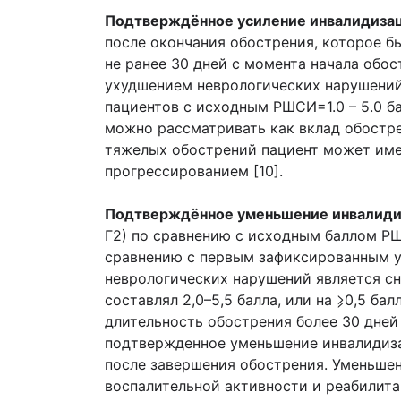
Подтверждённое усиление инвалидиза
после окончания обострения, которое 
не ранее 30 дней с момента начала обос
ухудшением неврологических нарушений 
пациентов с исходным РШСИ=1.0 – 5.0 б
можно рассматривать как вклад обостре
тяжелых обострений пациент может имет
прогрессированием [10].
Подтверждённое уменьшение инвалид
Г2) по сравнению с исходным баллом Р
сравнению с первым зафиксированным у
неврологических нарушений является с
составлял 2,0–5,5 балла, или на ⩾0,5 ба
длительность обострения более 30 дне
подтвержденное уменьшение инвалидиза
после завершения обострения. Уменьше
воспалительной активности и реабилит