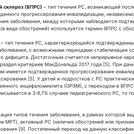
 склероз (ВПРС)
– тип течения РС, возникающий пос
енного прогрессирования инвалидизации, независимог
ения заболевания, между которыми наблюдается подтв
(в виде обострений) используется термин ВПРС с обо
– тип течения РС, характеризующийся подтвержденны
аболевания, с возможными периодами стабилизации со
о дефицита. Достаточным считается непрерывное нарас
раздел критериев МакДональда 2017 года [5]. При да
ми имеется подтвержденное прогрессирование инвалид
ссирования [5]. У детей и подростков с РС практически
еянного энцефаломиелита (ОРЭМ), с переходом в ВПРС
писывается в 3-6,7% случаев педиатрического РС, то п
кация типов течения заболевания, в рамках которой в
ым МРТ), активный РС (наличие обострений или призна
ования [9]. Постепенный переход на данную классифи