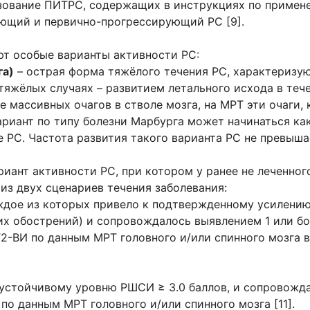
ьзование ПИТРС, содержащих в инструкциях по примене
ющий и первично-прогрессирующий РС [9].
ют особые варианты активности РС:
га)
– острая форма тяжёлого течения РС, характериз
тяжёлых случаях – развитием летального исхода в теч
е массивных очагов в стволе мозга, на МРТ эти очаги,
риант по типу болезни Марбурга может начинаться как
е РС. Частота развития такого варианта РС не превыша
риант активности РС, при котором у ранее не леченног
из двух сценариев течения заболевания:
каждое из которых привело к подтвержденному усилен
их обострений) и сопровождалось выявлением 1 или бо
Т2-ВИ по данным МРТ головного и/или спинного мозга
к устойчивому уровню РШСИ ≥ 3.0 баллов, и сопровожд
по данным МРТ головного и/или спинного мозга [11].