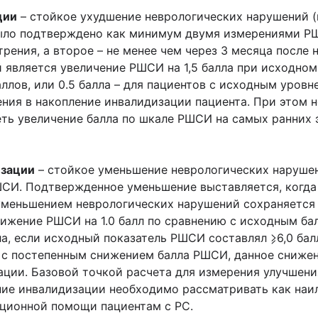
ции
– стойкое ухудшение неврологических нарушений (
было подтверждено как минимум двумя измерениями Р
трения, а второе – не менее чем через 3 месяца после 
является увеличение РШСИ на 1,5 балла при исходном 
аллов, или 0.5 балла – для пациентов с исходным уров
ния в накопление инвалидизации пациента. При этом н
ь увеличение балла по шкале РШСИ на самых ранних эт
изации
– стойкое уменьшение неврологических наруше
ШСИ. Подтвержденное уменьшение выставляется, когда
меньшением неврологических нарушений сохраняется 
нижение РШСИ на 1.0 балл по сравнению с исходным 
лла, если исходный показатель РШСИ составлял ⩾6,0 бал
й с постепенным снижением балла РШСИ, данное сниже
ции. Базовой точкой расчета для измерения улучшен
ние инвалидизации необходимо рассматривать как наи
ационной помощи пациентам с РС.