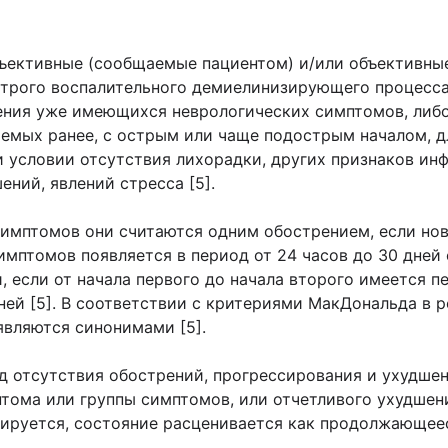
ъективные (сообщаемые пациентом) и/или объективны
строго воспалительного демиелинизирующего процесса
ления уже имеющихся неврологических симптомов, либо
емых ранее, с острым или чаще подострым началом, д
 условии отсутствия лихорадки, других признаков инф
ний, явлений стресса [5].
симптомов они считаются одним обострением, если но
мптомов появляется в период от 24 часов до 30 дней 
 если от начала первого до начала второго имеется 
ней [5]. В соответствии с критериями МакДональда в р
являются синонимами [5].
д отсутствия обострений, прогрессирования и ухудшен
мптома или группы симптомов, или отчетливого ухудше
сируется, состояние расценивается как продолжающее