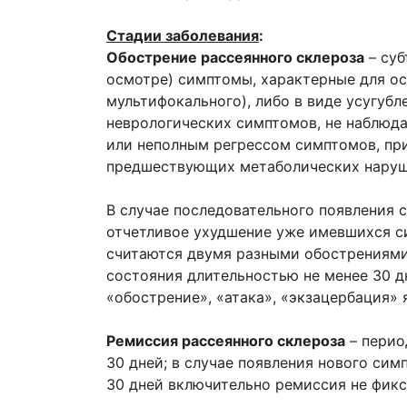
Стадии заболевания
:
Обострение рассеянного склероза
– суб
осмотре) симптомы, характерные для о
мультифокального), либо в виде усугуб
неврологических симптомов, не наблюда
или неполным регрессом симптомов, при
предшествующих метаболических наруше
В случае последовательного появления 
отчетливое ухудшение уже имевшихся си
считаются двумя разными обострениями,
состояния длительностью не менее 30 д
«обострение», «атака», «экзацербация» 
Ремиссия рассеянного склероза
– перио
30 дней; в случае появления нового си
30 дней включительно ремиссия не фик