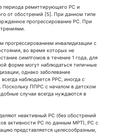
ле периода ремиттирующего РС и
о от обострений [5]. При данном типе
ержденное прогрессирование РС. При
стрениями.
м прогрессированием инвалидизации с
стояния, во время которых не
тание симптомов в течение 1 года, для
нной форме могут наблюдаться типичные
изации, однако заболевание
 всегда наблюдается РРС, иногда с
. Поскольку ППРС с началом в детском
одобные случаи всегда нуждаются в
ыделяют неактивный РС (без обострений
ков активности РС по данным МРТ), РС с
кацию представляется целесообразным,