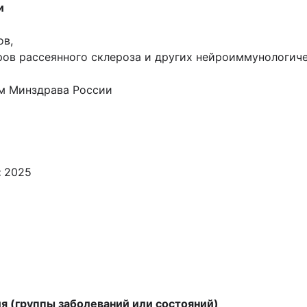
и
ов,
ров рассеянного склероза и других нейроиммунологич
м Минздрава России
:
2025
я (группы заболеваний или состояний)