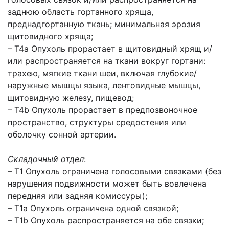
заднюю область гортанного хряща,
преднадгортанную ткань; минимальная эрозия
щитовидного хряща;
– Т4a Опухоль прорастает в щитовидный хрящ и/
или распространяется на ткани вокруг гортани:
трахею, мягкие ткани шеи, включая глубокие/
наружные мышцы языка, лентовидные мышцы,
щитовидную железу, пищевод;
– Т4b Опухоль прорастает в предпозвоночное
пространство, структуры средостения или
оболочку сонной артерии.
Складочный отдел
:
– Т1 Опухоль ограничена голосовыми связками (без
нарушения подвижности может быть вовлечена
передняя или задняя комиссуры);
– Т1a Опухоль ограничена одной связкой;
– Т1b Опухоль распространяется на обе связки;