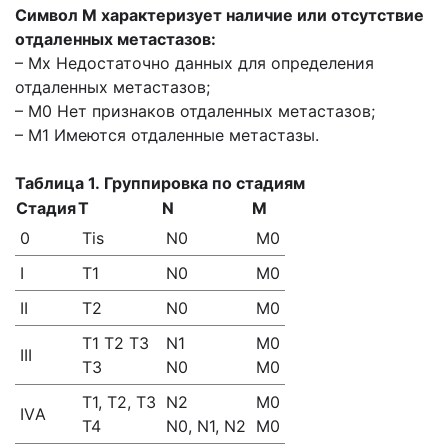
Символ М характеризует наличие или отсутствие
отдаленных метастазов:
– Mx Недостаточно данных для определения
отдаленных метастазов;
– М0 Нет признаков отдаленных метастазов;
– М1 Имеются отдаленные метастазы.
Таблица 1. Группировка по стадиям
Стадия
Т
N
M
0
Tis
N0
M0
I
T1
N0
M0
II
T2
N0
M0
T1 T2 T3
N1
M0
III
T3
N0
M0
T1, Т2, Т3
N2
M0
IVА
T4
N0, N1, N2
M0