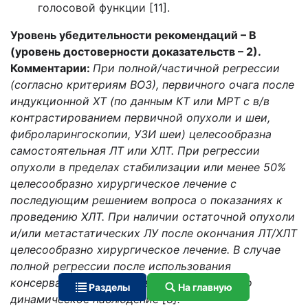
голосовой функции [11].
Уровень убедительности рекомендаций – В
(уровень достоверности доказательств – 2).
Комментарии:
При полной/частичной регрессии
(согласно критериям ВОЗ), первичного очага после
индукционной ХТ (по данным КТ или МРТ с в/в
контрастированием первичной опухоли и шеи,
фиброларингоскопии, УЗИ шеи) целесообразна
самостоятельная ЛТ или ХЛТ. При регрессии
опухоли в пределах стабилизации или менее 50%
целесообразно хирургическое лечение с
последующим решением вопроса о показаниях к
проведению ХЛТ. При наличии остаточной опухоли
и/или метастатических ЛУ после окончания ЛТ/ХЛТ
целесообразно хирургическое лечение. В случае
полной регрессии после использования
консервативных методов лечения показано
Разделы
На главную
динамическое наблюдение [3].