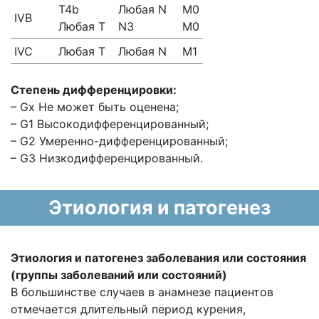
T4b
Любая N
M0
IVB
Любая T
N3
M0
IVC
Любая T
Любая N
M1
Степень дифференцировки:
– Gx Не может быть оценена;
– G1 Высокодифференцированный;
– G2 Умеренно-дифференцированный;
– G3 Низкодифференцированный.
Этиология и патогенез
Этиология и патогенез заболевания или состояния
(группы заболеваний или состояний)
В большинстве случаев в анамнезе пациентов
отмечается длительный период курения,