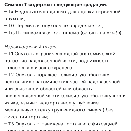
Символ Т содержит следующие градации:
– Tx Недостаточно данных для оценки первичной
опухоли;
– T0 Первичная опухоль не определяется;
– Tis Преинвазивная карцинома (сarcinoma
in situ
).
Надскладочный отдел:
– Т1 Опухоль ограничена одной анатомической
областью надсвязочной части, подвижность
голосовых связок сохранена;
– Т2 Опухоль поражает слизистую оболочку
нескольких анатомических частей надсвязочной
или связочной областей или область
вненадсвязочной части (слизистую оболочку корня
языка, язычно-надгортанное углубление,
медиальную стенку грушевидного синуса) без
фиксации гортани;
– Т3 Опухоль ограничена гортанью с фиксацией
голосовых связок и/или распространяется на