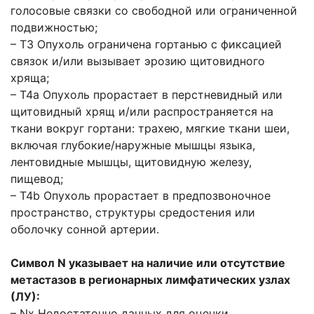
голосовые связки со свободной или ограниченной
подвижностью;
– Т3 Опухоль ограничена гортанью с фиксацией
связок и/или вызывает эрозию щитовидного
хряща;
– Т4a Опухоль прорастает в перстневидный или
щитовидный хрящ и/или распространяется на
ткани вокруг гортани: трахею, мягкие ткани шеи,
включая глубокие/наружные мышцы языка,
лентовидные мышцы, щитовидную железу,
пищевод;
– Т4b Опухоль прорастает в предпозвоночное
пространство, структуры средостения или
оболочку сонной артерии.
Символ N указывает на наличие или отсутствие
метастазов в регионарных лимфатических узлах
(ЛУ):
– Nx Недостаточно данных для оценки