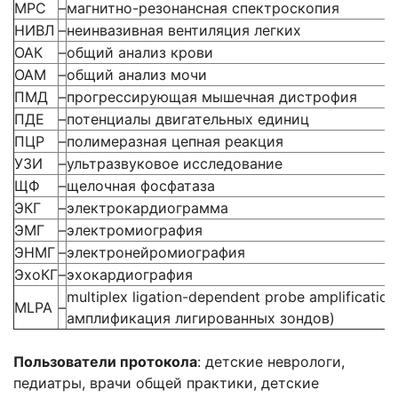
МРС
–
магнитно-резонансная спектроскопия
НИВЛ
–
неинвазивная вентиляция легких
ОАК
–
общий анализ крови
ОАМ
–
общий анализ мочи
ПМД
–
прогрессирующая мышечная дистрофия
ПДЕ
–
потенциалы двигательных единиц
ПЦР
–
полимеразная цепная реакция
УЗИ
–
ультразвуковое исследование
ЩФ
–
щелочная фосфатаза
ЭКГ
–
электрокардиограмма
ЭМГ
–
электромиография
ЭНМГ
–
электронейромиография
ЭхоКГ
–
эхокардиография
multiplex ligation-dependent probe amplificati
MLPA
–
амплификация лигированных зондов)
Пользователи протокола
: детские неврологи,
педиатры, врачи общей практики, детские