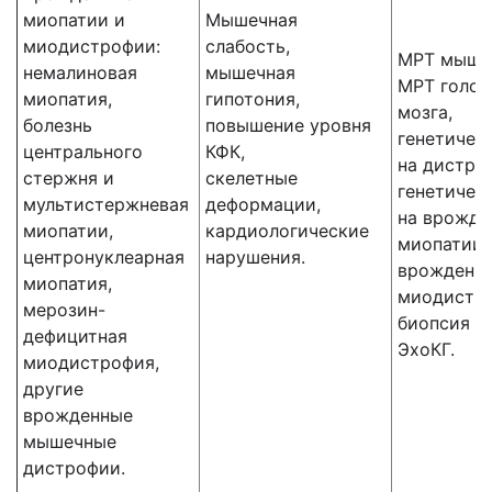
миопатии и
Мышечная
миодистрофии:
слабость,
МРТ мышц
немалиновая
мышечная
МРТ голов
миопатия,
гипотония,
мозга,
болезнь
повышение уровня
генетичес
центрального
КФК,
на дистро
стержня и
скелетные
генетичес
мультистержневая
деформации,
на врожде
миопатии,
кардиологические
миопатии,
центронуклеарная
нарушения.
врожденн
миопатия,
миодистр
мерозин-
биопсия 
дефицитная
ЭхоКГ.
миодистрофия,
другие
врожденные
мышечные
дистрофии.