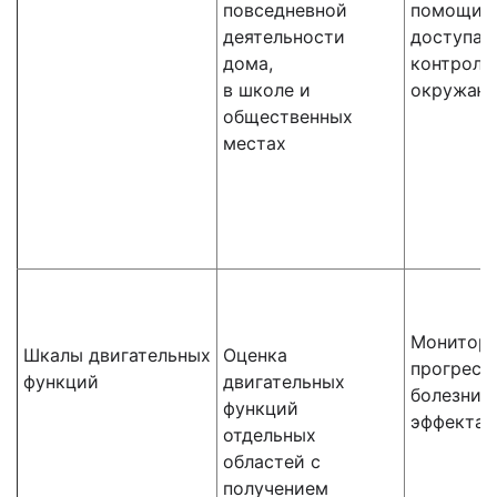
повседневной
помощи, 
деятельности
доступа 
дома,
контроли
в школе и
окружаю
общественных
местах
Монитори
Шкалы двигательных
Оценка
прогресс
функций
двигательных
болезни 
функций
эффекта 
отдельных
областей с
получением