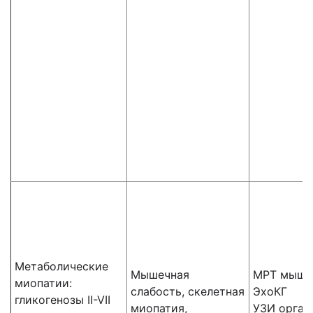
Метаболические
Мышечная
МРТ мышц
миопатии:
слабость, скелетная
ЭхоКГ
гликогенозы II-VII
миопатия,
УЗИ орган