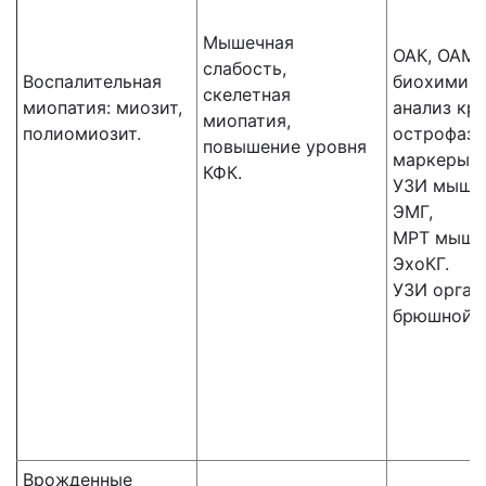
Мышечная
ОАК, ОАМ,
слабость,
Воспалительная
биохимич
скелетная
миопатия: миозит,
анализ кро
миопатия,
полиомиозит.
острофаз
повышение уровня
маркеры в
КФК.
УЗИ мышц
ЭМГ,
МРТ мышц
ЭхоКГ.
УЗИ орган
брюшной 
Врожденные