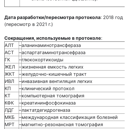
Дата разработки/пересмотра протокола
: 2018 год
(пересмотр в 2021 г.)
Сокращения, используемые в протоколе
:
АЛТ
–
аланинаминотрансфераза
АСТ
–
аспартатаминотрансефраза
ГК
–
глюкокортикоиды
ЖЕЛ
–
жизненная емкость легких
ЖКТ
–
желудочно-кишечный тракт
ИВЛ
–
инвазивная вентиляция легких
КП
–
клинический протокол
КТ
–
компьютерная томография
КФК
–
креатининфосфокиназа
ЛДГ
–
лактатдегидрогеназа
МКБ
–
международная классификация болезней
МРТ
–
магнитно-резонансная томография