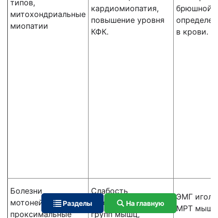
типов,
кардиомиопатия,
брюшной п
митохондриальные
повышение уровня
определен
миопатии
КФК.
в крови.
Болезни
Слабость
ЭМГ иголь
мотонейрона:
проксимальных
Разделы
На главную
МРТ мышц
проксимальные
групп мышц,