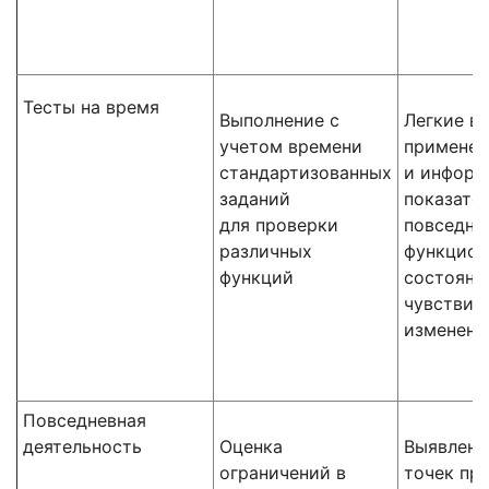
Тесты на время
Выполнение с
Легкие в
учетом времени
применен
стандартизованных
и информ
заданий
показате
для проверки
повседне
различных
функцион
функций
состояни
чувствит
изменени
Повседневная
деятельность
Оценка
Выявлени
ограничений в
точек пр