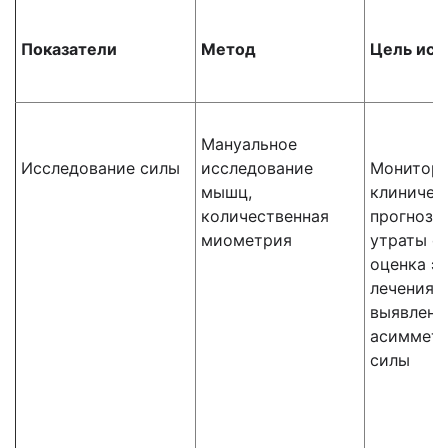
Показатели
Метод
Цель исс
Мануальное
Исследование силы
исследование
Монитори
мышц,
клиничес
количественная
прогнози
миометрия
утраты ф
оценка э
лечения;
выявлени
асиммет
силы