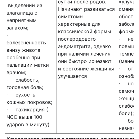
сутки после родов.
«улучше
выделений из
Начинают развиваться
сменяю
влагалища с
симптомы
обостр
неприятным
характерные для
заболев
запахом;
классической формы
формы х
·
послеродового
· незн
болезененность
эндометрита, однако
повыше
внизу живота
при наличии лечения
темпера
особенно при
они быстро исчезают
(менее 
пальпации матки
и состояние женщины
· отсу
врачом;
улучшается
озноба;
· слабость,
· норм
головная боль;
самочу
· сухость
женщин
кожных покровов;
слабост
· тахикардия (
боли);
ЧСС выше 100
· боли
ударов в минуту).
незначи