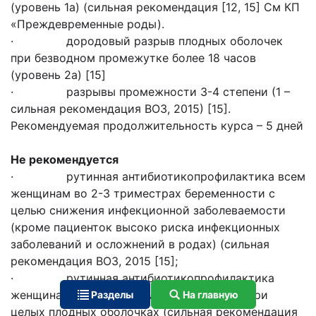
(уровень 1а) (сильная рекомендация [12, 15] См КП
«Преждевременные роды).
· дородовый разрыв плодных оболочек
при безводном промежутке более 18 часов
(уровень 2а) [15]
· разрывы промежности 3-4 степени (1 –
сильная рекомендация ВОЗ, 2015) [15].
Рекомендуемая продолжительность курса – 5 дней
Не рекомендуется
· рутинная антибиотикопрофилактика всем
женщинам во 2-3 триместрах беременности с
целью снижения инфекционной заболеваемости
(кроме пациенток высоко риска инфекционных
заболеваний и осложнений в родах) (сильная
рекомендация ВОЗ, 2015 [15];
· рутинная антибиотикопрофилактика
женщинам с преждевременными родами при
Разделы
На главную
целых плодных оболочках (сильная рекомендация