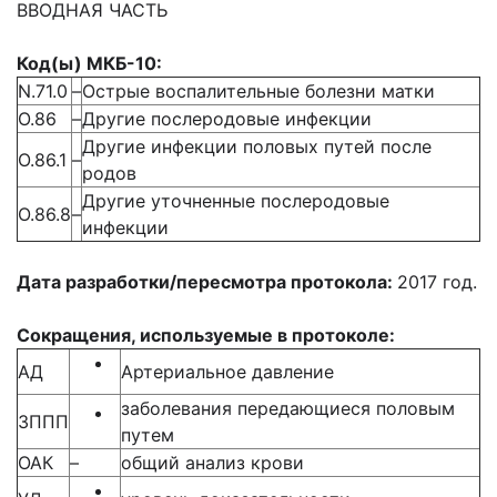
ВВОДНАЯ ЧАСТЬ
Код(ы) МКБ-10:
N.71.0
–
Острые воспалительные болезни матки
О.86
–
Другие послеродовые инфекции
Другие инфекции половых путей после
О.86.1
–
родов
Другие уточненные послеродовые
О.86.8
–
инфекции
Дата разработки/пересмотра протокола:
2017 год.
Сокращения, используемые в протоколе:
АД
Артериальное давление
заболевания передающиеся половым
ЗППП
путем
ОАК
–
общий анализ крови