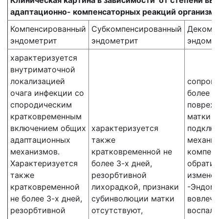
Клиническая картина в зависимости
от степени вы
адаптационно- компенсаторных реакций организма
Компенсированный
Субкомпенсированный
Декомп
эндометрит
эндометрит
эндоме
характеризуется
внутриматочной
локализацией
сопров
очага инфекции со
более з
спородическим
повреж
кратковременным
матки с
включением общих
характеризуется
подклю
адаптационных
также
механи
механизмов.
кратковременной не
компен
Характеризуется
более 3-х дней,
обрати
также
резорбтивной
изменен
кратковременной
лихорадкой, признаки
-Эндом
не более 3-х дней,
субинволюции матки
вовлече
резорбтивной
отсутствуют,
воспал