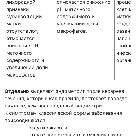
лихорадкой,
отмечается снижение
процес
признаки
рН маточного
клетчат
субинволюции
содержимого и
матки
матки
увеличении доли
-Эндом
отсутствуют,
макрофагов.
развив
отмечается
наличии
снижение рН
гнойных
маточного
инфекци
содержимого и
организ
увеличении доли
макрофагов.
Отдельно
выделяют эндометрит после кесарева
сечения, который как правило, протекает гораздо
тяжелее, чем послеродовый эндометрит.
К симптомам классической формы заболевания
присоединяются:
· вздутие живота;
· отсутствие стула и отхождения газов;