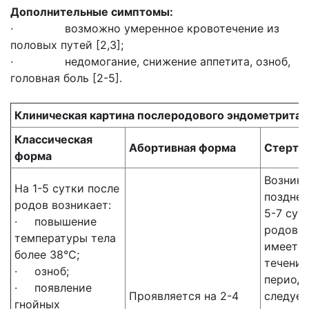
Дополнительные симптомы:
· возможно умеренное кровотечение из
половых путей [2,3];
· недомогание, снижение аппетита, озноб,
головная боль [2-5].
Клиническая картина послеродового эндометрита [
Классическая
Абортивная форма
Стерта
форма
Возника
На 1-5 сутки после
позднем
родов возникает:
5-7 сут
· повышение
родов. 
температуры тела
имеет в
более 38°С;
течение
· озноб;
периодо
· появление
Проявляется на 2-4
следует
гнойных