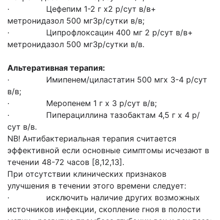
· Цефепим 1-2 г х2 р/сут в/в+
метронидазол 500 мг3р/сутки в/в;
· Ципрофлоксацин 400 мг 2 р/сут в/в+
метронидазол 500 мг3р/сутки в/в.
Альтеративная терапия:
· Имипенем/циластатин 500 мгх 3-4 р/сут
в/в;
· Меропенем 1 г х 3 р/сут в/в;
· Пиперациллина тазобактам 4,5 г х 4 р/
сут в/в.
NB! Антибактериальная терапия считается
эффективной если основные симптомы исчезают в
течении 48-72 часов [8,12,13].
При отсутствии клинических признаков
улучшения в течении этого времени следует:
· исключить наличие других возможных
источников инфекции, скопление гноя в полости