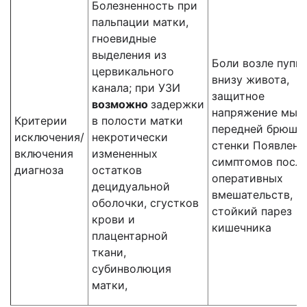
Болезненность при
пальпации матки,
гноевидные
выделения из
Боли возле пупка
цервикального
внизу живота,
канала; при УЗИ
защитное
возможно
задержки
напряжение мыш
Критерии
в полости матки
передней брюшн
исключения/
некротически
стенки Появлени
включения
измененных
симптомов посл
диагноза
остатков
оперативных
децидуальной
вмешательств,
оболочки, сгустков
стойкий парез
крови и
кишечника
плацентарной
ткани,
субинволюция
матки,