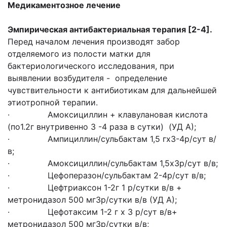
Медикаментозное лечение
Эмпирическая антибактериальная терапия [2-4].
Перед началом лечения производят забор
отделяемого из полости матки для
бактериологического исследования, при
выявлении возбудителя - определение
чувствительности к антибиотикам для дальнейшей
этиотропной терапии.
· Амоксициллин + клавулановая кислота
(по1.2г внутривенно 3 -4 раза в сутки) (УД А);
· Ампициллин/сульбактам 1,5 гх3-4р/сут в/
в;
· Амоксициллин/сульбактам 1,5х3р/сут в/в;
· Цефоперазон/сульбактам 2-4р/сут в/в;
· Цефтриаксон 1-2г 1 р/сутки в/в +
метронидазол 500 мг3р/сутки в/в (УД А);
· Цефотаксим 1-2 г х 3 р/сут в/в+
метронидазол 500 мг3р/сутки в/в;