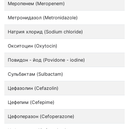
Меропенем (Meropenem)
Метронидазол (Metronidazole)
Натрия хлорид (Sodium chloride)
Окситоцин (Oxytocin)
Повидон - йод (Povidone - iodine)
Сульбактам (Sulbactam)
Цефазолин (Cefazolin)
Цефепим (Cefepime)
Цефоперазон (Cefoperazone)