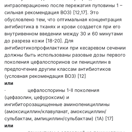
интраоперационно после пережатия пуповины 1 –
сильная рекомендация ВОЗ) [12,17]. Это
обусловлено тем, что оптимальная концентрация
антибиотика в тканях и крови создается при его
внутривенном введении между 30 и 60 минутами
до разреза кожи [18-20]. Для
антибиотикопрофилактики при кесаревом сечении
должны быть использованы разовые дозы первого
поколения цефалоспоринов ои пенициллин в
предпочтение другим классам антибиотиков
(условная рекомендация ВОЗ) [12]
или
· цефалоспорины 1-II поколения
(цефазолин, цефуроксим) и
ингибиторозащищенные аминопенициллины
(амоксициллин/клавуланат, амоксициллин/
сульбактам, ампициллин/сульбактам) (1А) [17]
или