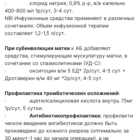
· хлорид натрия, 0,9% р-р, в/в капельно
400-800 мл 1р/сут, 3-4 сут.
NB! Инфузионные средства применяют в различных
сочетаниях. Объем инфузионной терапии
составляет 1,2-1,5 л/сут.
При субинволюции матки
к АБ добавляют
средства, стимулирующие мускулатуру матки, в
сочетании со спазмолитиками (УД-С):
· окситоцин в/м 5 ЕД* 2р/сут, 4-5 сут +
Дротаверин в/м 40 мг *2р/сут, 4-5 сут.
Профилактика тромботических осложнений
:
· ацетилсалициловая кислота внутрь 75мг
1р/сут, 5 сутки.
·
Антибиотикопрофилактика:
профилакти
ческое введение антибиотиков должно быть
произведено до кожного разреза (оптимально за
30 минут-1 час до начала операции), а не