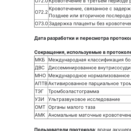
О72.0
Кровотечение в третьем периоде 
Кровотечение, связанное с задер
О72.2
Позднее или вторичное послеродо
О73.0
Задержка плаценты без кровотече
Дата разработки и пересмотра протоко
Сокращения, используемые в протокол
МКБ
Международная классификация бо
ДВС
Диссеминированное внутрисосуди
МНО
Международное нормализованное
АПТВ
Активированное парциальное тро
ТЭГ
Тромбоэластограмма
УЗИ
Ультразвуковое исследование
ОМТ
Органы малого таза
АМК
Аномальные маточные кровотечен
Пользователи протокола
: врачи акушер