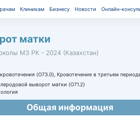
рачам
Клиникам
Бизнесу
Новости
Онлайн-консул
рот матки
околы МЗ РК - 2024 (Казахстан)
кровотечения (O73.0), Кровотечение в третьем периоде
слеродовой выворот матки (O71.2)
кология
Общая информация