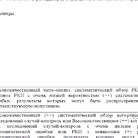
ьницы.