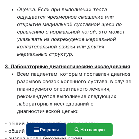
Оценка: Если при выполнении теста
ощущается чрезмерное смещение или
открытие медиальной суставной щели по
сравнению с нормальной ногой, это может
указывать на повреждение медиальной
коллатеральной связки или других
медиальных структур.
3. Лабораторные диагностические исследования
Всем пациентам, которым поставлен диагноз
разрывов связок коленного сустава, в случае
планируемого оперативного лечения,
рекомендуется выполнение следующих
лабораторных исследований с
диагностической целью:
- общий (клинический) анализ крови;
Разделы
На главную
- общий (клинический) анализ мочи;
- анализ крови биохимический