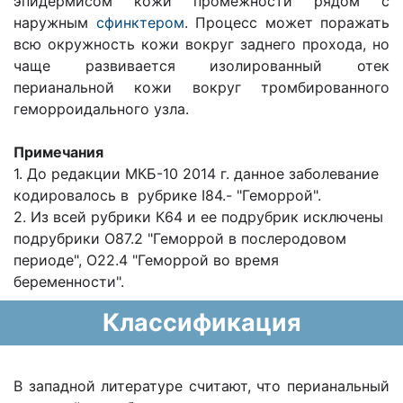
эпидермисом кожи промежности рядом с
наружным
сфинктером
. Процесс может поражать
всю окружность кожи вокруг заднего прохода, но
чаще развивается изолированный отек
перианальной кожи вокруг тромбированного
геморроидального узла.
Примечания
1. До редакции МКБ-10 2014 г. данное заболевание
кодировалось в рубрике I84.- "Геморрой".
2. Из всей рубрики К64 и ее подрубрик исключены
подрубрики O87.2 "Геморрой в послеродовом
периоде", O22.4 "Геморрой во время
беременности".
Классификация
В западной литературе считают, что перианальный