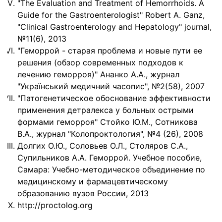
"The Evaluation and Treatment of Hemorrhoids. A
Guide for the Gastroenterologist" Robert A. Ganz,
"Clinical Gastroenterology and Hepatology" journal,
№11(6), 2013
"Геморрой - старая проблема и новые пути ее
решения (обзор современных подходов к
лечению геморроя)" Ананко А.А., журнал
"Український медичний часопис", №2(58), 2007
"Патогенетическое обоснование эффективности
применения детралекса у больных острыми
формами геморроя" Стойко Ю.М., Сотникова
В.А., журнал "Колопроктология", №4 (26), 2008
Долгих О.Ю., Соловьев О.Л., Столяров С.А.,
Супильников А.А. Геморрой. Учебное пособие,
Самара: Учебно-методическое объединение по
медицинскому и фармацевтическому
образованию вузов России, 2013
http://proctolog.org