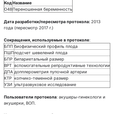
Код
Название
O48
Переношенная беременность
Дата разработки/пересмотра протокола:
2013
года (пересмотр 2017 г.)
Сокращения, используемые в протоколе
:
БПП
биофизический профиль плода
ПШП
подсчет шевелений плода
БПР
бипариетальный размер
ВРТ
вспомогательные репродуктивные технологии
ДПА
допплерометрия пупочной артерии
КТР
копчико-теменной размер
УЗИ
ультразвуковое исследование
Пользователи протокола
: акушеры-гинекологи и
акушерки, ВОП.