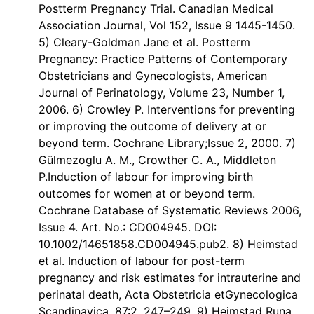
Postterm Pregnancy Trial. Canadian Medical
Association Journal, Vol 152, Issue 9 1445-1450.
5) Cleary-Goldman Jane et al. Postterm
Pregnancy: Practice Patterns of Contemporary
Obstetricians and Gynecologists, American
Journal of Perinatology, Volume 23, Number 1,
2006. 6) Crowley P. Interventions for preventing
or improving the outcome of delivery at or
beyond term. Cochrane Library;Issue 2, 2000. 7)
Gülmezoglu A. M., Crowther C. A., Middleton
P.Induction of labour for improving birth
outcomes for women at or beyond term.
Cochrane Database of Systematic Reviews 2006,
Issue 4. Art. No.: CD004945. DOI:
10.1002/14651858.CD004945.pub2. 8) Heimstad
et al. Induction of labour for post-term
pregnancy and risk estimates for intrauterine and
perinatal death, Acta Obstetricia etGynecologica
Scandinavica, 87:2, 247–249. 9) Heimstad Runa