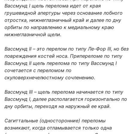
Вассмунд I щель перелома идет от края
грушевидной апертуры через основание лобного
отростка, нижнеглазничный край и далее по дну
орбиты по направлению к медиальному краю
нижнеглазничной щели.
Вассмунд II
–
это перелом по типу Ле-Фор III, но без
повреждения костей носа. Припереломе по типу
Вассмунд II щель перелома по типу Вассмунд I
сочетается с переломом по
скуловерхнечелюстному сочленению.
Вассмунд III
–
щель перелома начинается по типу
Вассмунд I, далее располагается горизонтально по
дну орбиты, переходя на наружный ее край.
Сагиттальные (односторонние) переломы
возникают, когда отламывается только одна