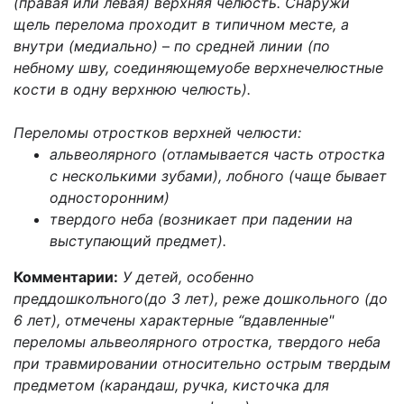
(правая или левая) верхняя челюсть. Снаружи
щель перелома проходит в типичном месте, а
внутри (медиально)
–
по средней линии (по
небному шву, соединяющемуобе верхнечелюстные
кости в одну верхнюю челюсть).
Переломы отростков верхней челюсти:
альвеолярного (отламывается часть отростка
с несколькими зубами), лобного (чаще бывает
односторонним)
твердого неба (возникает при падении на
выступающий предмет).
Комментарии:
У детей, особенно
преддошколъного(до 3 лет), реже дошкольного (до
6 лет), отмечены характерные “вдавленные"
переломы альвеолярного отростка, твердого неба
при травмировании относительно острым твердым
предметом (карандаш, ручка, кисточка для