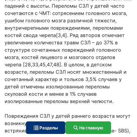
падений с высоты. Переломы СЗЛ у детей часто
сочетаются с ЧМТ: сотрясением головного мозга,
ушибом головного мозга различной тяжести,
внутричерепными повреждениями, пере­ломами
костей свода черепа[3,4]. Ряд авторов отмечает
увеличение количества травм СЗЛ – до 37% в
структуре сочетанных повреждений головного
мозга, костей лицевого и мозгового отделов
черепа [28,33,45,47,48]. В целом, в детском
возрасте, переломы СЗЛ носят множественный и
сочетанный характер и тольков 3,5% случаев у
детей отмечены изолированные переломы
скуловой кости и менее в 1% случаев
изолированные переломы верхней челюсти.
Повреждения СЗЛ у детей раннего возраста могут
возникнуть при так называемом синдроме
Разделы
На главную
встряхивания ребенка (Shakenbabysyndrome- SBS),