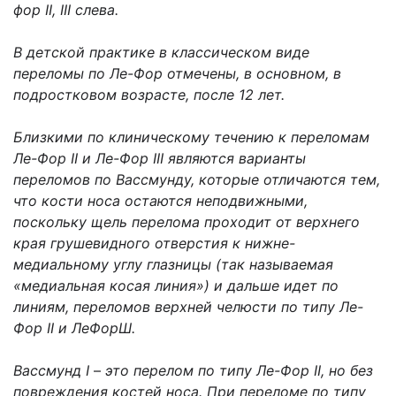
фор II, III слева.
В детской практике в классическом виде
переломы по Ле-Фор отмечены, в основном, в
подростковом возрасте, после 12 лет.
Близкими по клиническому течению к переломам
Ле-Фор II и Ле-Фор III являются варианты
переломов по Вассмунду, которые отличаются тем,
что кости носа остают­ся неподвижными,
поскольку щель перелома проходит от верхнего
края грушевидного отверстия к нижне-
медиальному углу глазницы (так называемая
«медиальная косая линия») и дальше идет по
линиям, переломов верхней челюсти по типу Ле-
Фор II и Ле­ФорШ.
Вассмунд I
–
это перелом по типу Ле-Фор II, но без
повреждения костей носа. При переломе по типу