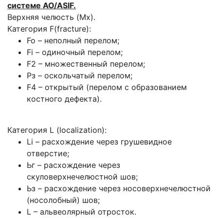
системе AO/ASIF.
Верхняя челюсть (Мх).
Категория F(fracture):
Fo – неполный перелом;
Fi – одиночный перелом;
F2 – множественный перелом;
Рз – оскольчатый перелом;
F4 – открытый (перелом с образованием
костного дефекта).
Категория L (localization):
Li – расхождение через грушевидное
отверстие;
Ьг – расхождение через
скуловерхнечелюстной шов;
Ьз – расхождение через носоверхнечелюстной
(носолобный) шов;
L – альвеолярный отросток.