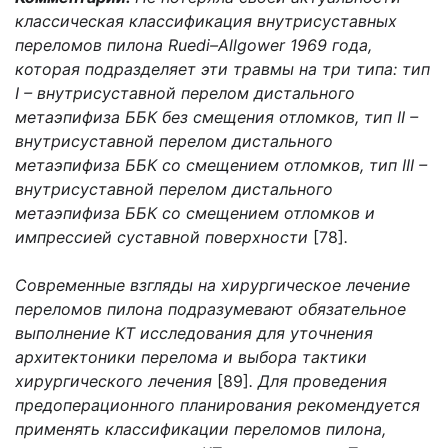
классическая классификация внутрисуставных
переломов пилона Ruedi–Allgower 1969 года,
которая подразделяет эти травмы на три типа: тип
I – внутрисуставной перелом дистального
метаэпифиза ББК без смещения отломков, тип II –
внутрисуставной перелом дистального
метаэпифиза ББК со смещением отломков, тип III –
внутрисуставной перелом дистального
метаэпифиза ББК со смещением отломков и
импрессией суставной поверхности
[78]
.
Современные взгляды на хирургическое лечение
переломов пилона подразумевают обязательное
выполнение КТ исследования для уточнения
архитектоники перелома и выбора тактики
хирургического лечения
[89]
. Для проведения
предоперационного планирования рекомендуется
применять классификации переломов пилона,