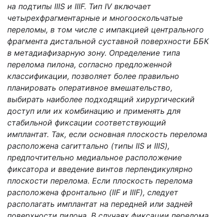
на подтипы IIIS и IIIF. Тип IV включает
четырехфрагментарные и многооскольчатые
переломы, в том числе с импакцией центрального
фрагмента дистальной суставной поверхности ББК
в метадиафизарную зону. Определение типа
перелома пилона, согласно предложенной
классификации, позволяет более правильно
планировать оперативное вмешательство,
выбирать наиболее подходящий хирургический
доступ или их комбинацию и применять для
стабильной фиксации соответствующий
имплантат. Так, если основная плоскость перелома
расположена сагиттально (типы IIS и IIIS),
предпочтительно медиальное расположение
фиксатора и введение винтов перпендикулярно
плоскости перелома. Если плоскость перелома
расположена фронтально (IIF и IIIF), следует
располагать имплантат на передней или задней
поверхности пилона. В случаях фиксации перелома