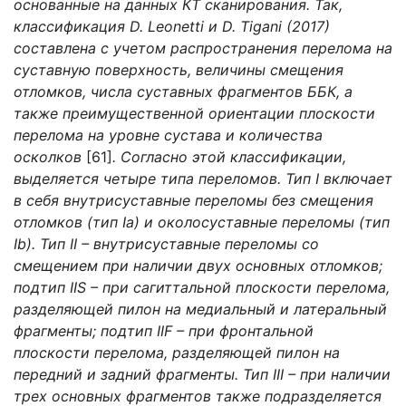
основанные на данных КТ сканирования. Так,
классификация D. Leonetti и D. Tigani (2017)
составлена с учетом распространения перелома на
суставную поверхность, величины смещения
отломков, числа суставных фрагментов ББК, а
также преимущественной ориентации плоскости
перелома на уровне сустава и количества
осколков
[61]
. Согласно этой классификации,
выделяется четыре типа переломов. Тип I включает
в себя внутрисуставные переломы без смещения
отломков (тип Ia) и околосуставные переломы (тип
Ib). Тип II – внутрисуставные переломы со
смещением при наличии двух основных отломков;
подтип IIS – при сагиттальной плоскости перелома,
разделяющей пилон на медиальный и латеральный
фрагменты; подтип IIF – при фронтальной
плоскости перелома, разделяющей пилон на
передний и задний фрагменты. Тип III – при наличии
трех основных фрагментов также подразделяется