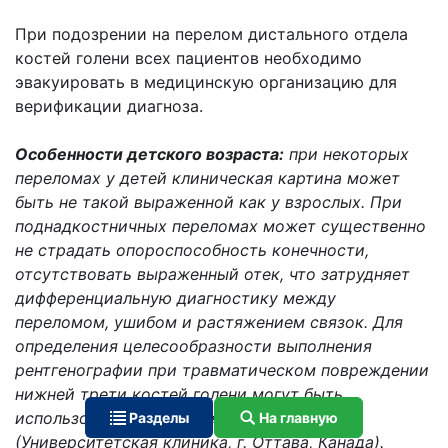
При подозрении на перелом дистального отдела
костей голени всех пациентов необходимо
эвакуировать в медицинскую организацию для
верификации диагноза.
Особенности детского возраста
:
при некоторых
переломах у детей клиническая картина может
быть не такой выраженной как у взрослых. При
поднадкостничных переломах может существенно
не страдать опороспособность конечности,
отсутствовать выраженный отек, что затрудняет
дифференциальную диагностику между
переломом, ушибом и растяжением связок. Для
определения целесообразности выполнения
рентгенографии при травматическом повреждении
нижней трети костей голени могут быть
использованы оттавские критерии
Разделы
На главную
(Университетская клиника, г. Оттава, Канада).