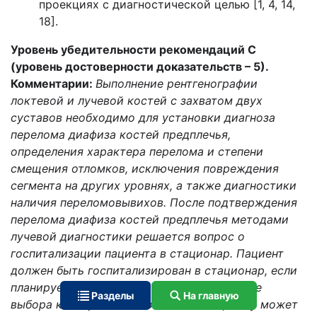
проекциях с диагностической целью [1, 4, 14,
18].
Уровень убедительности рекомендаций С
(уровень достоверности доказательств – 5).
Комментарии:
Выполнение рентгенографии
локтевой и лучевой костей с захватом двух
суставов необходимо для установки диагноза
перелома диафиза костей предплечья,
определения характера перелома и степени
смещения отломков, исключения повреждения
сегмента на других уровнях, а также диагностики
наличия переломовывихов. После подтверждения
перелома диафиза костей предплечья методами
лучевой диагностики решается вопрос о
госпитализации пациента в стационар. Пациент
должен быть госпитализирован в стационар, если
планируется оперативное лечение. В случае
Разделы
На главную
выбора консервативного лечения пациенту может