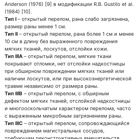
Anderson (1976) [9] в модификации R.B. Gustilo et al.
(1984) [10].
Тип I
– открытый перелом, рана слабо загрязнена,
размер раны менее 1 см.
Тип II
– открытый перелом, рана более 1 см и менее
10 см в длину без выраженного повреждения
мягких тканей, лоскутов, отслойки кожи.
Тип IIIA
– открытый перелом, мягкие ткани
покрывают отломки, нет отслойки надкостницы
при обширном повреждении мягких тканей или
наличии лоскутов, или при высокоэнергетической
травме независимо от размера раны.
Тип IIIB
– открытый перелом, с обширным
дефектом мягких тканей, отслойкой надкостницы
и многооскольчатым характером перелома, часто
с выраженным микробным загрязнением раны.
Тип IIIC
– открытый перелом, сопровождающийся
повреждением магистральных сосудов,
требующим реконструктивных вмешательств,