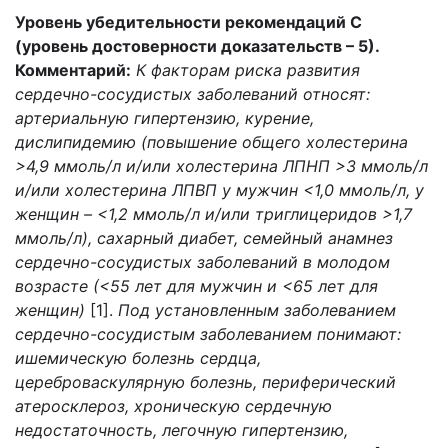
Уровень убедительности рекомендаций С
(уровень достоверности доказательств – 5).
Комментарий:
К факторам риска развития
сердечно-сосудистых заболеваний относят:
артериальную гипертензию, курение,
дислипидемию (повышение общего холестерина
>4,9 ммоль/л и/или холестерина ЛПНП >3 ммоль/л
и/или холестерина ЛПВП у мужчин <1,0 ммоль/л, у
женщин – <1,2 ммоль/л и/или триглицеридов >1,7
ммоль/л), сахарный диабет, семейный анамнез
сердечно-сосудистых заболеваний в молодом
возрасте (<55 лет для мужчин и <65 лет для
женщин)
[1].
Под установленным заболеванием
сердечно-сосудистым заболеванием понимают:
ишемическую болезнь сердца,
цереброваскулярную болезнь, периферический
атеросклероз, хроническую сердечную
недостаточность, легочную гипертензию,