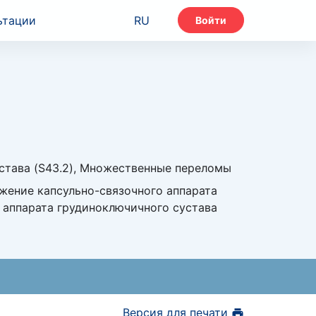
ьтации
RU
Войти
става (S43.2), Множественные переломы
яжение капсульно-связочного аппарата
 аппарата грудиноключичного сустава
Версия для печати