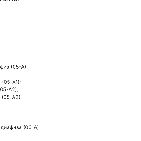
физ (05-А)
05-А1);
5-А2);
(05-А3).
диафиза (06-А)