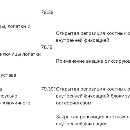
79.39
ы, лопатки и
Открытая репозиция костных о
внутренней фиксацией
78.19
 ключицы лопатки
Применение внешне фиксирующ
сустава
а
79.391
Открытая репозиция костных о
псульно-
внутренней фиксацией блоки
о-ключичного
остеосинтезом
Закрытая репозиция костных о
внутренней фиксации