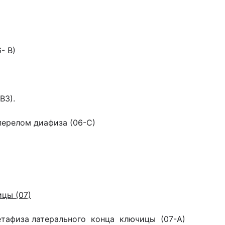
- В)
3).
перелом диафиза (06-С)
ицы (07)
тафиза латерального конца ключицы (07-А)