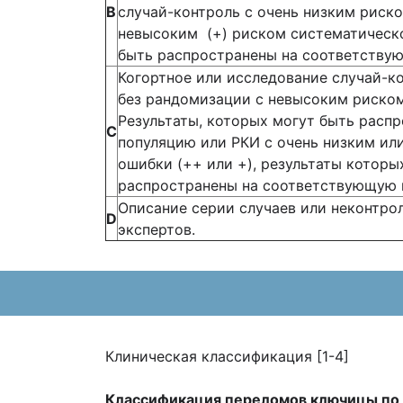
В
случай-контроль с очень низким риск
невысоким (+) риском систематическо
быть распространены на соответству
Когортное или исследование случай-к
без рандомизации с невысоким риском
Результаты, которых могут быть рас
С
популяцию или РКИ с очень низким и
ошибки (++ или +), результаты которы
распространены на соответствующую 
Описание серии случаев или неконтро
D
экспертов.
Клиническая классификация [1-4]
Классификация переломов ключицы по 