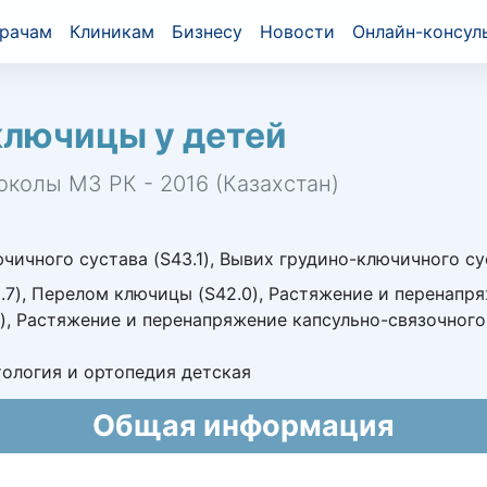
рачам
Клиникам
Бизнесу
Новости
Онлайн-консул
ключицы у детей
околы МЗ РК - 2016 (Казахстан)
ичного сустава (S43.1), Вывих грудино-ключичного су
.7), Перелом ключицы (S42.0), Растяжение и перенапр
), Растяжение и перенапряжение капсульно-связочного
ология и ортопедия детская
Общая информация