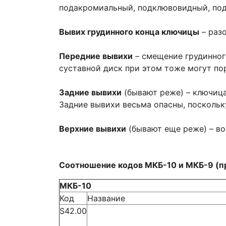
подакромиальный, подклювовидный, по
Вывих грудинного конца ключицы
– раз
Передние вывихи
– смещение грудинног
суставной диск при этом тоже могут пор
Задние вывихи
(бывают реже) – ключица
Задние вывихи весьма опасны, посколь
Верхние вывихи
(бывают еще реже) – в
Соотношение кодов МКБ-10 и МКБ-9 (п
МКБ-10
Код
Название
S42.00