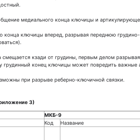
достный.
общение медиального конца ключицы и артикулирующе
о конца ключицы вперед, разрывая переднюю грудино-к
ваться).
 смещается кзади от грудины, первым делом разрывая
ку грудинный конец ключицы может повредить важные 
озможны при разрыве реберно-ключичной связки.
риложение 3)
МКБ-9
Код
Название