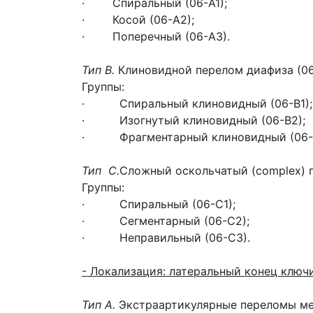
· Спиральный (06-А1);
· Косой (06-А2);
· Поперечный (06-А3).
Тип В.
Клиновидной перелом диафиза (06
Группы:
· Спиральный клиновидный (06-В1);
· Изогнутый клиновидный (06-В2);
· Фрагментарный клиновидный (06-В
Тип С.
Сложный оскольчатый (complex) 
Группы:
· Спиральный (06-С1);
· Сегментарный (06-С2);
· Неправильный (06-С3).
- Локализация: латеральный конец ключ
Тип
А.
Экстраартикулярные переломы ме