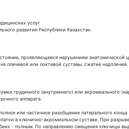
едицинских услуг
льного развития Республики Казахстан
стояние, проявляющееся нарушением анатомической 
 на плечевой или локтевой суставы, сжатие надплечий.
сумки грудинного (внутреннего) или акромиального (н
зочного аппарата.
полное или частичное разобщение латерального конц
опатки в ключично-акромиальном суставе. При разрыв
обеих - полным. По направлению смещения ключицы вы