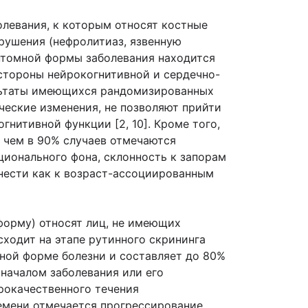
левания, к которым относят костные
рушения (нефролитиаз, язвенную
птомной формы заболевания находится
 стороны нейрокогнитивной и сердечно-
зультаты имеющихся рандомизированных
ческие изменения, не позволяют прийти
нитивной функции [2, 10]. Кроме того,
 чем в 90% случаев отмечаются
ионального фона, склонность к запорам
тнести как к возраст-ассоциированным
форму) относят лиц, не имеющих
сходит на этапе рутинного скрининга
нной форме болезни и составляет до 80%
 началом заболевания или его
рокачественного течения
емени отмечается прогрессирование