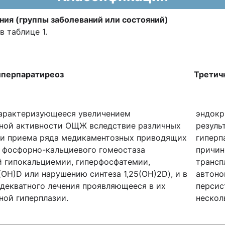
ния (группы заболеваний или состояний)
 таблице 1.
иперпаратиреоз
Третич
характеризующееся увеличением
эндокр
ной активности ОЩЖ вследствие различных
резуль
 и приема ряда медикаментозных приводящих
гиперп
 фосфорно-кальциевого гомеостаза
причин
й гипокальциемии, гиперфосфатемии,
трансп
ОН)D или нарушению синтеза 1,25(ОН)2D), и в
автоно
адекватного лечения проявляющееся в их
персис
ной гиперплазии.
нескол