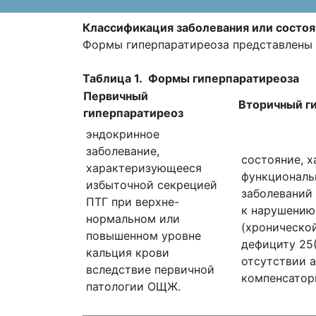
Классификация заболевания или состоя
Формы гиперпаратиреоза представлены в
Таблица 1. Формы гиперпаратиреоза
Первичный
Вторичный г
гиперпаратиреоз
эндокринное
заболевание,
состояние, 
характеризующееся
функциональ
избыточной секрецией
заболеваний
ПТГ при верхне-
к нарушению
нормальном или
(хроническо
повышенном уровне
дефициту 25(
кальция крови
отсутствии 
вследствие первичной
компенсатор
патологии ОЩЖ.