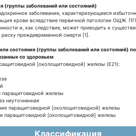
я (группы заболеваний или состояний)
ндокринное заболевание, характеризующееся избыточн
ьция крови вследствие первичной патологии ОЩЖ. ПГ
нности и, как следствие, может приводить к существ
риску преждевременной смерти [1].
или состояния (группы заболеваний или состояний) 
язанных со здоровьем
аращитовидной [околощитовидной] железы (E21):
оза
ый
я паращитовидной железы
ез неуточненная
ание паращитовидной [околощитовидной] железы
ие паращитовидной [околощитовидной] железы
Классификация