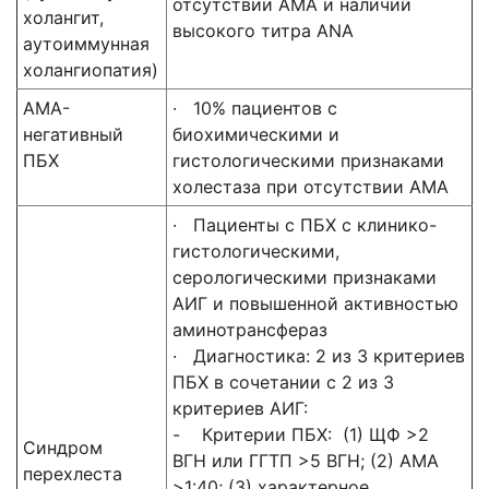
отсутствии AMA и наличии
холангит,
высокого титра ANA
аутоиммунная
холангиопатия)
AMA-
· 10% пациентов с
негативный
биохимическими и
ПБХ
гистологическими признаками
холестаза при отсутствии AMA
· Пациенты с ПБХ с клинико-
гистологическими,
серологическими признаками
АИГ и повышенной активностью
аминотрансфераз
· Диагностика: 2 из 3 критериев
ПБХ в сочетании с 2 из 3
критериев АИГ:
- Критерии ПБХ: (1) ЩФ >2
Синдром
ВГН или ГГТП >5 ВГН; (2) АМА
перехлеста
>1:40; (3) характерное