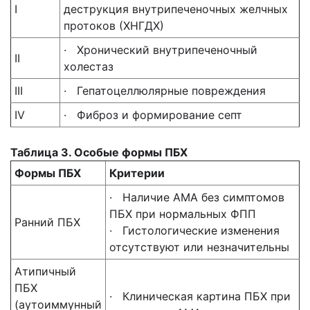
I
деструкция внутрипеченочных желчных
протоков (ХНГДХ)
· Хронический внутрипеченочный
II
холестаз
III
· Гепатоцеллюлярные повреждения
IV
· Фиброз и формирование септ
Таблица 3. Особые формы ПБХ
Формы ПБХ
Критерии
· Наличие AMA без симптомов
ПБХ при нормальных ФПП
Ранний ПБХ
· Гистологические изменения
отсутствуют или незначительны
Атипичный
ПБХ
· Клиническая картина ПБХ при
(аутоиммунный