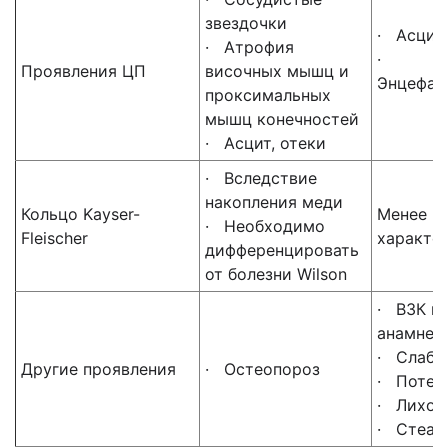
звездочки
· Асцит
· Атрофия
·
Проявления ЦП
височных мышц и
Энцефал
проксимальных
мышц конечностей
· Асцит, отеки
· Вследствие
накопления меди
Кольцо Kayser-
Менее
· Необходимо
Fleischer
характе
дифференцировать
от болезни Wilson
· ВЗК в
анамнез
· Слабо
Другие проявления
· Остеопороз
· Потер
· Лихор
· Стеат