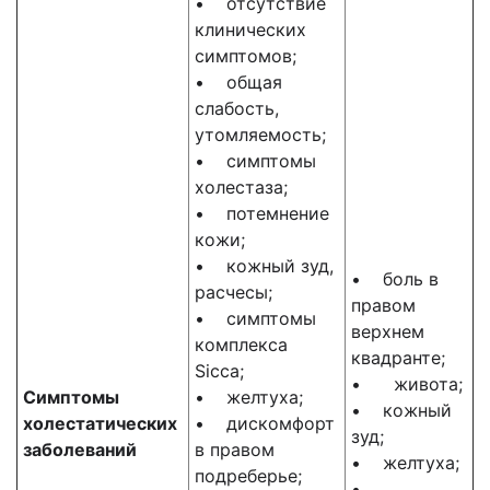
• отсутствие
клинических
симптомов;
• общая
слабость,
утомляемость;
• симптомы
холестаза;
• потемнение
кожи;
• кожный зуд,
• боль в
расчесы;
правом
• симптомы
верхнем
комплекса
квадранте;
Sicca;
• живота;
Симптомы
• желтуха;
• кожный
холестатических
• дискомфорт
зуд;
заболеваний
в правом
• желтуха;
подреберье;
•