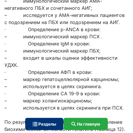
– иммунологический маркер АМА-
негативного ПБХ и сочетанного АИГ;
– исследуется у АМА-негативных пациентов
с подозрением на ПБХ или подозрением на АИГ.
· Определение p-ANCA в крови:
– иммунологический маркер ПСХ .
· Определение IgM в крови:
– иммунологический маркер ПБХ;
– входит в шкалы оценки эффективности
УДХК.
· Определение АФП в крови:
– маркер гепатоцеллюлярной карциномы;
– используется в целях скрининга.
· Определение СА 19-9 в крови:
– маркер холангиокарциномы;
– используется в целях скрининга при ПСХ.
По результатам АЛТ, АСТ возможно определение
Разделы
На главную
биохимической активности гепатита (Таблица 12).