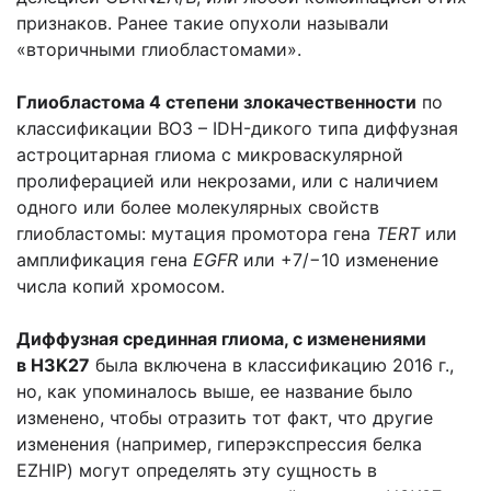
признаков. Ранее такие опухоли называли
«вторичными глиобластомами».
Глиобластома 4 степени злокачественности
по
классификации ВОЗ – IDH-дикого типа диффузная
астроцитарная глиома с микроваскулярной
пролиферацией или некрозами, или с наличием
одного или более молекулярных свойств
глиобластомы: мутация промотора гена
TERT
или
амплификация гена
EGFR
или +7/−10 изменение
числа копий хромосом.
Диффузная срединная глиома, с изменениями
в H3K27
была включена в классификацию 2016 г.,
но, как упоминалось выше, ее название было
изменено, чтобы отразить тот факт, что другие
изменения (например, гиперэкспрессия белка
EZHIP) могут определять эту сущность в