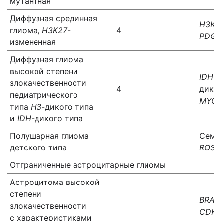
мутантная
Диффузная срединная
H3K27
глиома,
H3K27
-
4
PDGF
измененная
Диффузная глиома
высокой степени
IDH
-
злокачественности
4
дики
педиатрического
MYC
типа
H3
-дикого типа
и
IDH
-дикого типа
Полушарная глиома
Семе
детского типа
ROS,
Отграниченные астроцитарные глиомы
Астроцитома высокой
степени
BRAF,
злокачественности
CDKN
с характеристиками