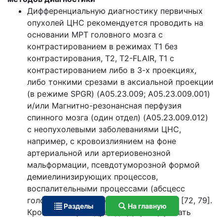
Дифференциальную диагностику первичных
опухолей ЦНС рекомендуется проводить на
основании МРТ головного мозга с
контрастированием в режимах Т1 без
контрастирования, Т2, Т2-FLAIR, Т1 с
контрастированием либо в 3-х проекциях,
либо тонкими срезами в аксиальной проекции
(в режиме SPGR) (A05.23.009; A05.23.009.001)
и/или Магнитно-резонансная перфузия
спинного мозга (один отдел) (A05.23.009.012)
с неопухолевыми заболеваниями ЦНС,
например, с кровоизлиянием на фоне
артериальной или артериовенозной
мальформации, псевдотуморозной формой
демиелинизирующих процессов,
воспалительными процессами (абсцесс
головного мозга, токсоплазмоз и др.). [72, 79].
Разделы
На главную
Кроме этого, следует дифференцировать