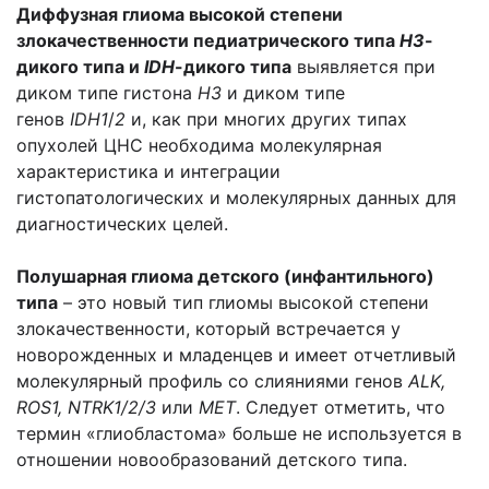
Диффузная глиома высокой степени
злокачественности педиатрического типа
H3
-
дикого типа и
IDH
-дикого типа
выявляется при
диком типе гистона
H3
и диком типе
генов
IDH1
/
2
и, как при многих других типах
опухолей ЦНС необходима молекулярная
характеристика и интеграции
гистопатологических и молекулярных данных для
диагностических целей.
Полушарная глиома детского (инфантильного)
типа
– это новый тип глиомы высокой степени
злокачественности, который встречается у
новорожденных и младенцев и имеет отчетливый
молекулярный профиль со слияниями генов
ALK,
ROS1, NTRK1/2/3
или
MET
. Следует отметить, что
термин «глиобластома» больше не используется в
отношении новообразований детского типа.