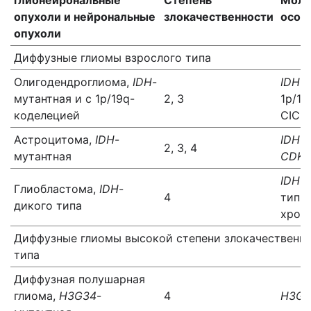
глионейрональные
Степень
Моле
опухоли и нейрональные
злокачественности
особ
опухоли
Диффузные глиомы взрослого типа
Олигодендроглиома,
IDH
-
IDH1
,
мутантная и с 1p/19q-
2, 3
1p/19
коделецией
CIC,
Астроцитома,
IDH
-
IDH1,
2, 3, 4
мутантная
CDKN
IDH
-
Глиобластома,
IDH
-
4
тип,
дикого типа
хром
Диффузные глиомы высокой степени злокачественно
типа
Диффузная полушарная
глиома,
H3G34
-
4
H3G3