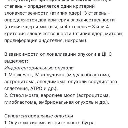
степень – определяется один критерий
злокачественности (атипия ядер), 3 степень –
определяются два критерия злокачественности
(атипия ядер и митозы) и 4 степень – 3 или 4
критерия злокачественности (атипия ядер, митозы,
пролиферация эндотелия, некрозы).
В зависимости от локализации опухоли в ЦНС
выделяют:
Инфратенториальные опухоли
1. Мозжечок, IV желудочек (медуллобластома,
астроцитома, эпендимома, опухоли сосудистого
сплетения, АТРО и др.).
2. Ствол мозга, варолиев мост (астроцитома,
глиобластома, эмбриональная опухоль и др.).
Супратенториальные опухоли
1. Опухоли хиазмы и зрительного бугра