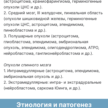
(астроцитома, краниофарингиома, герминогенные
опухоли ЦНС и др.).
2. Средний мозг, III желудочек, пинеальная область
(опухоли шишковидной железы, герминогенные
опухоли ЦНС, астроцитома, эпендимома,
пинеобластома и др.).
3. Полушарные опухоли (астроцитома,
глиобластома, эпендимома, эмбриональная
опухоль, эпендимома, олигодендроглиома, АТРО,
нейробластома, ганглионейробластома и др.).
Опухоли спинного мозга
1. Интрамедуллярные (астроцитома, эпендимома,
эмбриональная опухоль и др.).
2. Экстрамедуллярные: интра- и экстрадуральные
(нейробластома, саркома Юинга, и др.).
Этиология и патогенез