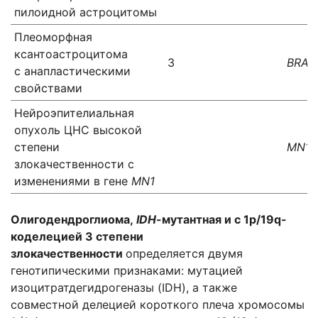
пилоидной астроцитомы
Плеоморфная
ксантоастроцитома
3
BRAF
с анапластическими
свойствами
Нейроэпителиальная
опухоль ЦНС высокой
степени
MN1
злокачественности с
изменениями в гене
MN1
Олигодендроглиома,
IDH
-мутантная и с 1p/19q-
коделецией 3 степени
злокачественности
определяется двумя
генотипическими признаками: мутацией
изоцитратдегидрогеназы (IDH), а также
совместной делецией короткого плеча хромосомы