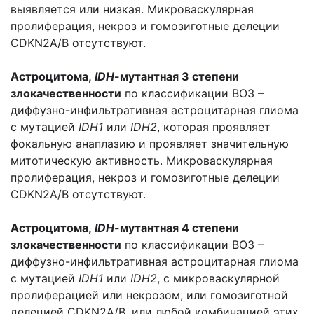
выявляется или низкая. Микроваскулярная
пролиферация, некроз и гомозиготные делеции
CDKN2A/B отсутствуют.
Астроцитома,
IDH
-мутантная 3 степени
злокачественности
по классификации ВОЗ –
диффузно-инфильтративная астроцитарная глиома
с мутацией
IDH1
или
IDH2
, которая проявляет
фокальную анаплазию и проявляет значительную
митотическую активность. Микроваскулярная
пролиферация, некроз и гомозиготные делеции
CDKN2A/B отсутствуют.
Астроцитома,
IDH
-мутантная 4 степени
злокачественности
по классификации ВОЗ –
диффузно-инфильтративная астроцитарная глиома
с мутацией
IDH1
или
IDH2
, с микроваскулярной
пролиферацией или некрозом, или гомозиготной
делецией CDKN2A/B, или любой комбинацией этих