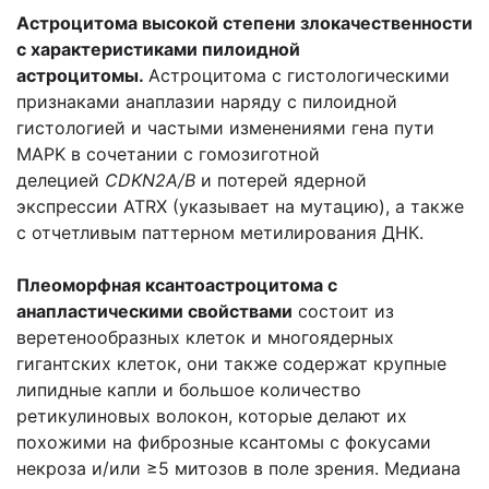
Астроцитома высокой степени злокачественности
с характеристиками пилоидной
астроцитомы.
Астроцитома с гистологическими
признаками анаплазии наряду с пилоидной
гистологией и частыми изменениями гена пути
MAPK в сочетании с гомозиготной
делецией
CDKN2A/B
и потерей ядерной
экспрессии ATRX (указывает на мутацию), а также
с отчетливым паттерном метилирования ДНК.
Плеоморфная ксантоастроцитома с
анапластическими свойствами
состоит из
веретенообразных клеток и многоядерных
гигантских клеток, они также содержат крупные
липидные капли и большое количество
ретикулиновых волокон, которые делают их
похожими на фиброзные ксантомы с фокусами
некроза и/или ≥5 митозов в поле зрения. Медиана