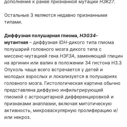
дополнение к ранее признанной мутации
H3K27
.
Остальные 3 являются недавно признанными
типами.
Диффузная полушарная глиома,
H3G34
-
мутантная
– диффузная
IDH
-дикого типа глиома
полушарий головного мозга дикого типа с
миссенс-мутацией гена
H3F3A
, заменяющей глицин
на аргинин или валин в положении 34 гистона H3.3
Опухоль чаще всего встречается у детей и
молодых взрослых и локализуется в полушариях
головного мозга. Гистологическая картина обычно
представлена диффузно инфильтрирующей
глиомой с астроцитарной дифференцировкой и
признаками анаплазии, включая митотическую
активность, микроваскулярную пролиферацию и/
или некроз.