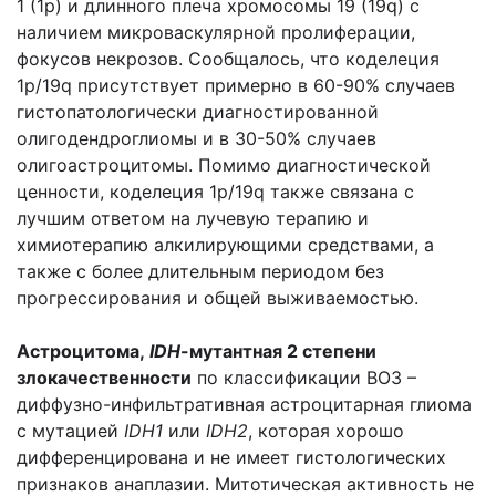
1 (1p) и длинного плеча хромосомы 19 (19q) с
наличием микроваскулярной пролиферации,
фокусов некрозов. Сообщалось, что коделеция
1p/19q присутствует примерно в 60-90% случаев
гистопатологически диагностированной
олигодендроглиомы и в 30-50% случаев
олигоастроцитомы. Помимо диагностической
ценности, коделеция 1p/19q также связана с
лучшим ответом на лучевую терапию и
химиотерапию алкилирующими средствами, а
также с более длительным периодом без
прогрессирования и общей выживаемостью.
Астроцитома,
IDH
-мутантная 2 степени
злокачественности
по классификации ВОЗ –
диффузно-инфильтративная астроцитарная глиома
с мутацией
IDH1
или
IDH2
, которая хорошо
дифференцирована и не имеет гистологических
признаков анаплазии. Митотическая активность не