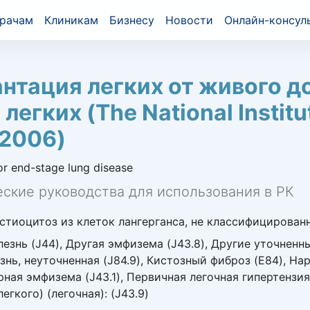
рачам
Клиникам
Бизнесу
Новости
Онлайн-консул
нтация легких от живого д
егких (The National Institut
 2006)
or end-stage lung disease
ские руководства для использования в РК
стиоцитоз из клеток лангерганса, не классифицированн
езнь (J44), Другая эмфизема (J43.8), Другие уточнен
езнь, неуточненная (J84.9), Кистозный фиброз (E84), Н
ая эмфизема (J43.1), Первичная легочная гипертензия (
гкого) (легочная): (J43.9)