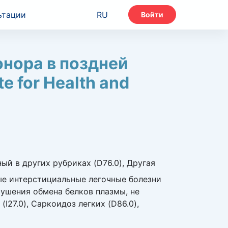
ьтации
RU
Войти
онора в поздней
e for Health and
ый в других рубриках (D76.0), Другая
ные интерстициальные легочные болезни
арушения обмена белков плазмы, не
I27.0), Саркоидоз легких (D86.0),