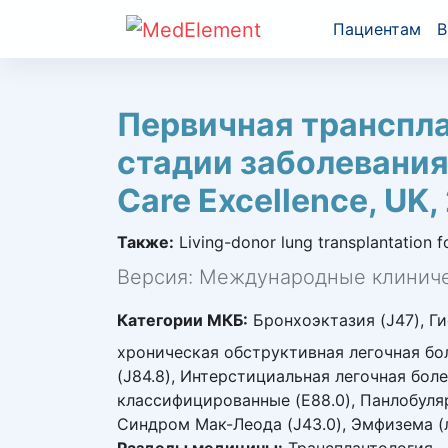
Пациентам
В
Первичная транспла
стадии заболевания л
Care Excellence, UK,
Также:
Living-donor lung transplantation f
Версия: Международные клиниче
Категории МКБ:
Бронхоэктазия (J47), Ги
хроническая обструктивная легочная бол
(J84.8), Интерстициальная легочная бол
классифицированные (E88.0), Панлобулярн
Синдром Мак-Леода (J43.0), Эмфизема (ле