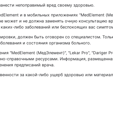
нанести непоправимый вред своему здоровью.
lement и в мобильных приложениях "MedElement (МедЭле
 не может и не должна заменять очную консультацию в
 каких-либо заболеваний или беспокоящих вас симпт
зировки, должен быть оговорен со специалистом. Толь
заболевания и состояния организма больного.
я "MedElement (МедЭлемент)", "Lekar Pro", "Dariger Pr
но-справочными ресурсами. Информация, размещенная 
менения предписаний врача.
твенности за какой-либо ущерб здоровью или материал