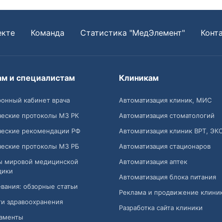
екте
Команда
Статистика "МедЭлемент"
Конт
ам и специалистам
Клиникам
онный кабинет врача
Автоматизация клиник, МИС
ческие протоколы МЗ РК
Автоматизация стоматологий
ческие рекомендации РФ
Автоматизация клиник ВРТ, ЭК
ческие протоколы МЗ РБ
Автоматизация стационаров
ы мировой медицинской
Автоматизация аптек
дики
Автоматизация блока питания
вания: обзорные статьи
Реклама и продвижение клини
и здравоохранения
Разработка сайта клиники
аменты