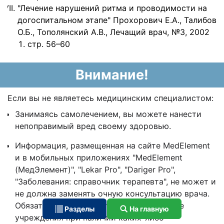
"Лечение нарушений ритма и проводимости на
догоспитальном этапе" Прохорович Е.А., Талибов
О.Б., Тополянский А.В., Лечащий врач, №3, 2002
стр. 56–60
Внимание!
Если вы не являетесь медицинским специалистом:
Занимаясь самолечением, вы можете нанести
непоправимый вред своему здоровью.
Информация, размещенная на сайте MedElement
и в мобильных приложениях "MedElement
(МедЭлемент)", "Lekar Pro", "Dariger Pro",
"Заболевания: справочник терапевта", не может и
не должна заменять очную консультацию врача.
Обязательно обращайтесь в медицинские
Разделы
На главную
учреждения при наличии каких-либо