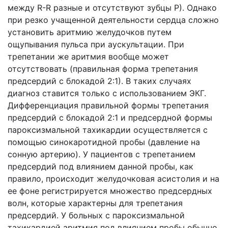
между R-R разные и отсутствуют зубцы Р). Однако
при резко учащенной деятельности сердца сложно
установить аритмию желудочков путем
ощупывания пульса при аускультации. При
трепетании же аритмия вообще может
отсутствовать (правильная форма трепетания
предсердий с блокадой 2:1). В таких случаях
диагноз ставится только с использованием ЭКГ.
Дифференциация правильной формы трепетания
предсердий с блокадой 2:1 и предсердной формы
пароксизмальной тахикардии осуществляется с
помощью синокаротидной пробы (давление на
сонную артерию). У пациентов с трепетанием
предсердий под влиянием данной пробы, как
правило, происходит желудочковая асистолия и на
ее фоне регистрируется множество предсердных
волн, которые характерны для трепетания
предсердий. У больных с пароксизмальной
тахикардией аритмия под влиянием пробы обычно