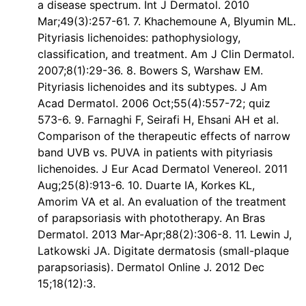
a disease spectrum. Int J Dermatol. 2010
Mar;49(3):257-61. 7. Khachemoune A, Blyumin ML.
Pityriasis lichenoides: pathophysiology,
classification, and treatment. Am J Clin Dermatol.
2007;8(1):29-36. 8. Bowers S, Warshaw EM.
Pityriasis lichenoides and its subtypes. J Am
Acad Dermatol. 2006 Oct;55(4):557-72; quiz
573-6. 9. Farnaghi F, Seirafi H, Ehsani AH et al.
Comparison of the therapeutic effects of narrow
band UVB vs. PUVA in patients with pityriasis
lichenoides. J Eur Acad Dermatol Venereol. 2011
Aug;25(8):913-6. 10. Duarte IA, Korkes KL,
Amorim VA et al. An evaluation of the treatment
of parapsoriasis with phototherapy. An Bras
Dermatol. 2013 Mar-Apr;88(2):306-8. 11. Lewin J,
Latkowski JA. Digitate dermatosis (small-plaque
parapsoriasis). Dermatol Online J. 2012 Dec
15;18(12):3.