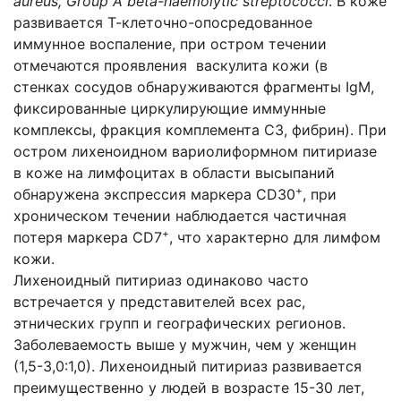
aureus, Group A beta-haemolytic streptococci
. В коже
развивается Т-клеточно-опосредованное
иммунное воспаление, при остром течении
отмечаются проявления васкулита кожи (в
стенках сосудов обнаруживаются фрагменты IgM,
фиксированные циркулирующие иммунные
комплексы, фракция комплемента C3, фибрин). При
остром лихеноидном вариолиформном питириазе
в коже на лимфоцитах в области высыпаний
+
обнаружена экспрессия маркера CD30
, при
хроническом течении наблюдается частичная
+
потеря маркера CD7
, что характерно для лимфом
кожи.
Лихеноидный питириаз одинаково часто
встречается у представителей всех рас,
этнических групп и географических регионов.
Заболеваемость выше у мужчин, чем у женщин
(1,5-3,0:1,0). Лихеноидный питириаз развивается
преимущественно у людей в возрасте 15-30 лет,