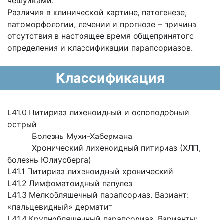
чешуйками.
Различия в клинической картине, патогенезе,
патоморфологии, лечении и прогнозе – причина
отсутствия в настоящее время общепринятого
определения и классификации парапсориазов.
Классификация
L41.0 Питириаз лихеноидный и оспоподобный
острый
Болезнь Мухи-Хабермана
Хронический лихеноидный питириаз (ХЛП,
болезнь Юлиусберга)
L41.1 Питириаз лихеноидный хронический
L41.2 Лимфоматоидный папулез
L41.3 Мелкобляшечный парапсориаз. Вариант:
«пальцевидный» дерматит
L41.4 Крупнобляшечный парапсориаз. Варианты: