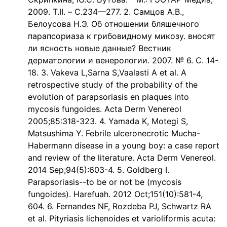
2009. Т.II. – С.234—277. 2. Самцов А.В.,
Белоусова Н.Э. Об отношении бляшечного
парапсориаза к грибовидному микозу. вносят
ли ясность новые данные? Вестник
дерматологии и венерологии. 2007. № 6. С. 14-
18. 3. Vakeva L,Sarna S,Vaalasti A et al. A
retrospective study of the probability of the
evolution of parapsoriasis en plaques into
mycosis fungoides. Acta Derm Venereol
2005;85:318-323. 4. Yamada K, Motegi S,
Matsushima Y. Febrile ulceronecrotic Mucha-
Habermann disease in a young boy: a case report
and review of the literature. Acta Derm Venereol.
2014 Sep;94(5):603-4. 5. Goldberg I.
Parapsoriasis--to be or not be (mycosis
fungoides). Harefuah. 2012 Oct;151(10):581-4,
604. 6. Fernandes NF, Rozdeba PJ, Schwartz RA
et al. Pityriasis lichenoides et varioliformis acuta: