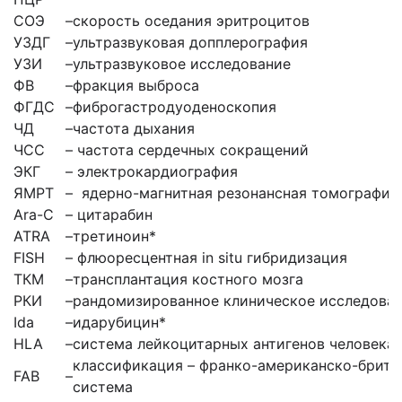
СОЭ
–
скорость оседания эритроцитов
УЗДГ
–
ультразвуковая допплерография
УЗИ
–
ультразвуковое исследование
ФВ
–
фракция выброса
ФГДС
–
фиброгастродуоденоскопия
ЧД
–
частота дыхания
ЧСС
–
частота сердечных сокращений
ЭКГ
–
электрокардиография
ЯМРТ
–
ядерно-магнитная резонансная томография
Ara-C
–
цитарабин
ATRA
–
третиноин*
FISH
–
флюоресцентная in situ гибридизация
ТКМ
–
трансплантация костного мозга
РКИ
–
рандомизированное клиническое исследова
Ida
–
идарубицин*
HLA
–
система лейкоцитарных антигенов человека
классификация – франко-американско-брита
FAB
–
система