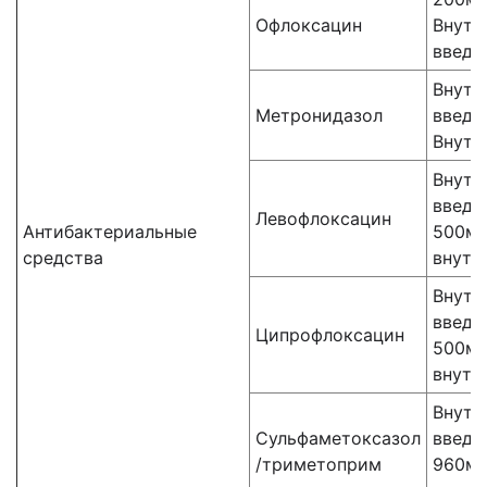
Офлоксацин
Внутр
введе
Внутр
Метронидазол
введе
Внутр
Внутр
введе
Левофлоксацин
Антибактериальные
500мг
средства
внутр
Внутр
введе
Ципрофлоксацин
500мг
внутр
Внутр
Сульфаметоксазол
введе
/триметоприм
960мг