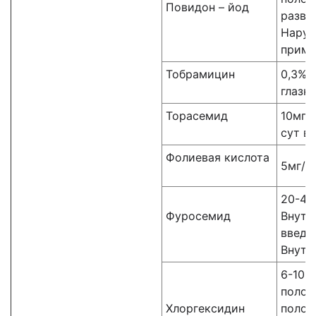
Повидон – йод
разве
Нару
приме
Тобрамицин
0,3% 
глазн
Торасемид
10мг 
сут в
Фолиевая кислота
5мг/с
20-40
Фуросемид
Внутр
введе
Внутр
6-10 р
полос
Хлоргексидин
полос