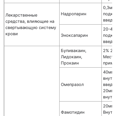
0,3мл
Надропарин
подко
Лекарственные
введе
средства, влияющие на
свертывающую систему
20-40
крови
Эноксапарин
подко
введе
Бупивакаин,
2% 2м
Лидокаин,
Местн
Прокаин
приме
40мг
внутр
Омепразол
введе
20мг 
внутр
20мг 
Фамотидин
Внутр