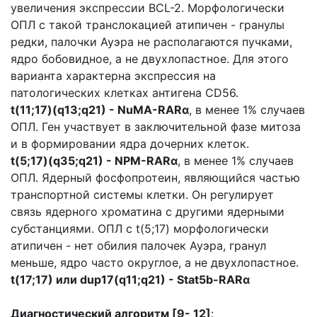
увеличения экспрессии BCL-2. Морфологически
ОПЛ с такой транслокацией атипичен - гранулы
редки, палочки Ауэра не располагаются пучками,
ядро бобовидное, а не двухлопастное. Для этого
варианта характерна экспрессия на
патологических клетках антигена CD56.
t(11;17)(q13;q21) - NuMA-RARα
, в менее 1% случаев
ОПЛ. Ген участвует в заключительной фазе митоза
и в формировании ядра дочерних клеток.
t(5;17)(q35;q21) - NPM-RARα
, в менее 1% случаев
ОПЛ. Ядерный фосфопротеин, являющийся частью
транспортной системы клетки. Он регулирует
связь ядерного хроматина с другими ядерными
субстанциями. ОПЛ с t(5;17) морфологически
атипичен - нет обилия палочек Ауэра, гранул
меньше, ядро часто округлое, а не двухлопастное.
t(17;17)
или
dup17(q11;q21) - Stat5b-RAR
α
Диагностический алгоритм
[9- 12]
: