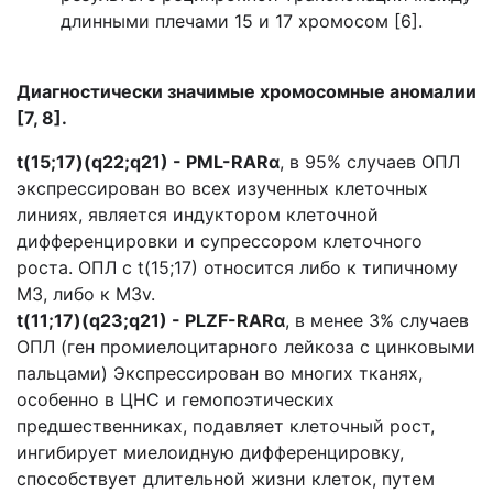
длинными плечами 15 и 17 хромосом [6].
Диагностически значимые хромосомные аномалии
[7, 8].
t(15;17)(q22;q21) - PML-RARα
, в 95% случаев ОПЛ
экспрессирован во всех изученных клеточных
линиях, является индуктором клеточной
дифференцировки и супрессором клеточного
роста. ОПЛ с t(15;17) относится либо к типичному
МЗ, либо к M3v.
t(11;17)(q23;q21) - PLZF-RARα
, в менее 3% случаев
ОПЛ (ген промиелоцитарного лейкоза с цинковыми
пальцами) Экспрессирован во многих тканях,
особенно в ЦНС и гемопоэтических
предшественниках, подавляет клеточный рост,
ингибирует миелоидную дифференцировку,
способствует длительной жизни клеток, путем