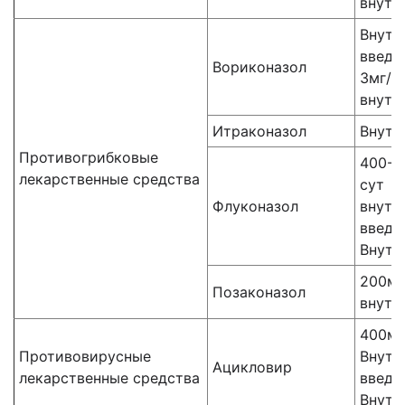
внутр
Внутр
введе
Вориконазол
3мг/к
внутр
Итраконазол
Внутр
Противогрибковые
400-6
лекарственные средства
сут
Флуконазол
внутр
введе
Внутр
200мг
Позаконазол
внутр
400мг
Противовирусные
Внутр
Ацикловир
лекарственные средства
введе
Внутр