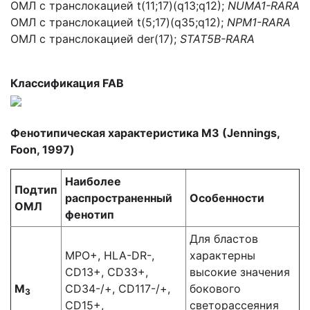
ОМЛ с транслокацией t(11;17)(q13;q12);
NUMA1-RARA
ОМЛ с транслокацией t(5;17)(q35;q12);
NPM1-RARA
ОМЛ с транслокацией der(17);
STAT5B-RARA
Классификация FAB
Фенотипическая характеристика М3 (Jennings,
Foon, 1997)
Наиболее
Подтип
распространенный
Особенности
ОМЛ
фенотип
Для бластов
MPO+, HLA-DR-,
характерны
CD13+, CD33+,
высокие значения
М
CD34-/+, CD117-/+,
бокового
3
CD15+,
светорассеяния