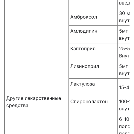
введе
30 мг
Амброксол
внутр
Амлодипин
5мг 1
внутр
Каптоприл
25-50
Внутр
Лизиноприл
5мг 1 
внутр
Лактулоза
15-45
Другие лекарственные
Спиронолактон
100-2
средства
внутр
6-10 р
полос
полос