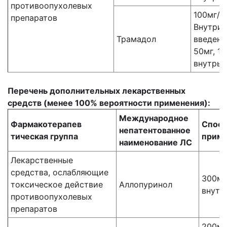
противоопухолевых
100мг/2
препаратов
Внутрив
Трамадол
введени
50мг, 1
внутрь
Перечень дополнительных лекарственных
средств (менее 100% вероятности применения):
Международное
Фармакотерапев
Спос
непатентованное
тическая группа
приме
наименование ЛС
Лекарственные
средства, ослабляющие
300мг
токсическое действие
Аллопуринол
внутр
противоопухолевых
препаратов
200мг