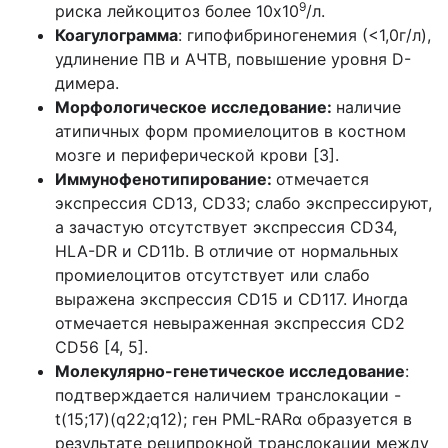
9
риска лейкоцитоз более 10х10
/л.
Коагулограмма
: гипофибриногенемия (<1,0г/л),
удлинение ПВ и АЧТВ, повышение уровня D-
димера.
Морфологическое исследование:
наличие
атипичных форм промиелоцитов в костном
мозге и периферической крови [3].
Иммунофенотипирование:
отмечается
экспрессия CD13, CD33; слабо экспрессируют,
а зачастую отсутствует экспрессия CD34,
HLA-DR и CD11b. В отличие от нормальных
промиелоцитов отсутствует или слабо
выражена экспрессия CD15 и CD117. Иногда
отмечается невыраженная экспрессия CD2
CD56 [4, 5].
Молекулярно-генетическое исследование
:
подтверждается наличием транслокации -
t(15;17)(q22;q12); ген PML-RARα образуется в
результате реципрокной транслокации между