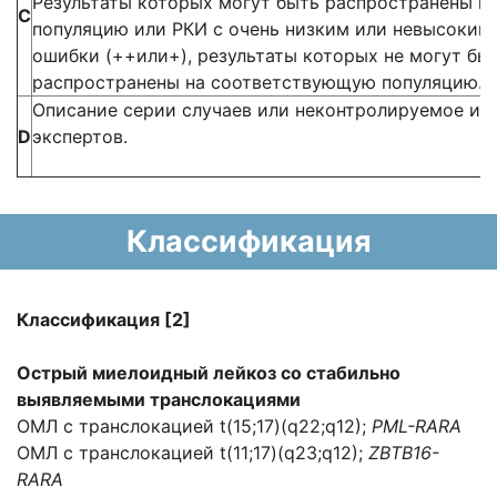
Результаты которых могут быть распространены 
С
популяцию или РКИ с очень низким или невысоким
ошибки (++или+), результаты которых не могут бы
распространены на соответствующую популяцию.
Описание серии случаев или неконтролируемое ис
D
экспертов.
Классификация
Классификация
[2]
Острый миелоидный лейкоз со стабильно
выявляемыми транслокациями
ОМЛ с транслокацией t(15;17)(q22;q12);
PML-RARA
ОМЛ с транслокацией t(11;17)(q23;q12);
ZBTB16-
RARA