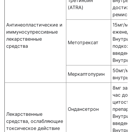
Третиноин
внутрь с
(ATRA)
достиж
ремисс
2
Антинеопластические и
15мг/м
иммуносупрессивные
еженед
лекарственные
Внутрив
Метотрексат
средства
подкож
введени
Внутрь
2
50мг/м
Меркаптопурин
внутрь
8мг за 
час до 
цитоста
Ондансетрон
препара
Лекарственные
Внутрив
средства, ослабляющие
введени
токсическое действие
Внутрь