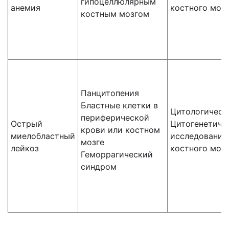
гипоцеллюлярным
анемия
костного моз
костным мозгом
Панцитопения
Бластные клетки в
Цитологическ
периферической
Острый
Цитогенетиче
крови или костном
миелобластный
исследование
мозге
лейкоз
костного моз
Геморрагический
синдром