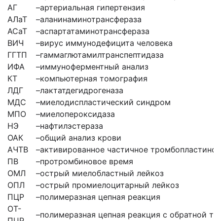
АГ
–
артериальная гипертензия
АЛаТ
–
аланинаминотрансфераза
АСаТ
–
аспартатаминотрансфераза
ВИЧ
–
вирус иммунодефицита человека
ГГТП
–
гаммаглютамилтранспептидаза
ИФА
–
иммуноферментный анализ
КТ
–
компьютерная томография
ЛДГ
–
лактатдегидрогеназа
МДС
–
миелодиспластический синдром
МПО
–
миелопероксидаза
НЭ
–
нафтилэстераза
ОАК
–
общий анализ крови
АЧТВ
–
активированное частичное тромбопластинов
ПВ
–
протромбиновое время
ОМЛ
–
острый миелобластный лейкоз
ОПЛ
–
острый промиелоцитарный лейкоз
ПЦР
–
полимеразная цепная реакция
ОТ-
–
полимеразная цепная реакция с обратной тр
ПЦР