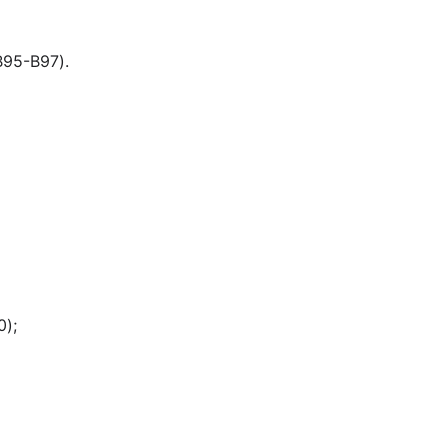
95-B97).
);