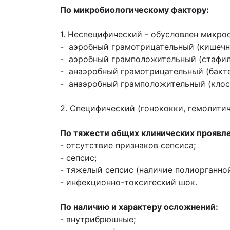
По микробиологическому фактору:
1. Неспецифический - обусловлен микр
- аэробный грамотрицательный (кишечна
- аэробный грамположительный (стафил
- анаэробный грамотрицательный (бакт
- анаэробный грамположительный (клост
2. Специфический (гонококки, гемолити
По тяжести общих клинических проявл
- отсутствие признаков сепсиса;
- сепсис;
- тяжелый сепсис (наличие полиорганно
- инфекционно-токсигеский шок.
По наличию и характеру осложнений:
- внутрибрюшные;