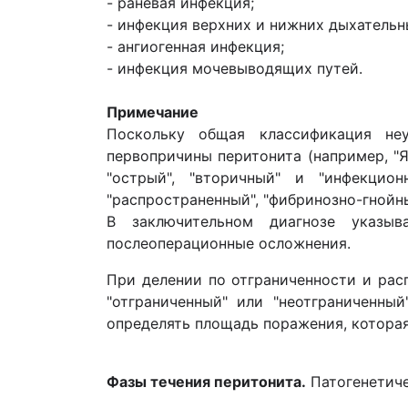
- раневая инфекция;
- инфекция верхних и нижних дыхательн
- ангиогенная инфекция;
- инфекция мочевыводящих путей.
Примечание
Поскольку общая классификация неу
первопричины перитонита (например, "Я
"острый", "вторичный" и "инфекцио
"распространенный", "фибринозно-гнойн
В заключительном диагнозе указыв
послеоперационные осложнения.
При делении по отграниченности и рас
"отграниченный" или "неотграниченный
определять площадь поражения, которая
Фазы течения перитонита.
Патогенетиче