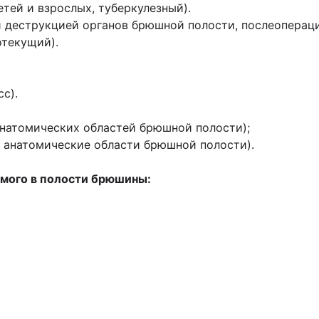
етей и взрослых, туберкулезный).
и деструкцией органов брюшной полости, послеоперац
отекущий).
с).
 анатомических областей брюшной полости);
е анатомические области брюшной полости).
имого в полости брюшины: