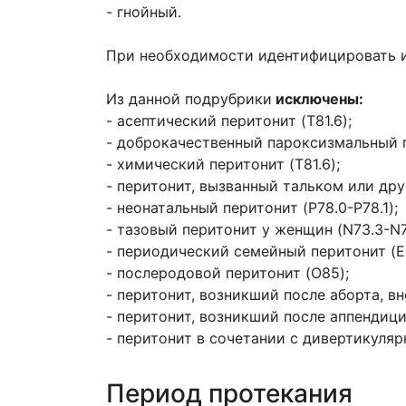
- гнойный.
При необходимости идентифицировать и
Из данной подрубрики
исключены:
- асептический перитонит (T81.6);
- доброкачественный пароксизмальный п
- химический перитонит (T81.6);
- перитонит, вызванный тальком или др
- неонатальный перитонит (P78.0-P78.1);
- тазовый перитонит у женщин (N73.3-N7
- периодический семейный перитонит (E8
- послеродовой перитонит (O85);
- перитонит, возникший после аборта, в
- перитонит, возникший после аппендицит
- перитонит в сочетании с дивертикулярн
Период протекания