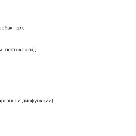
робактер);
и, пептококки);
органной дисфункции);