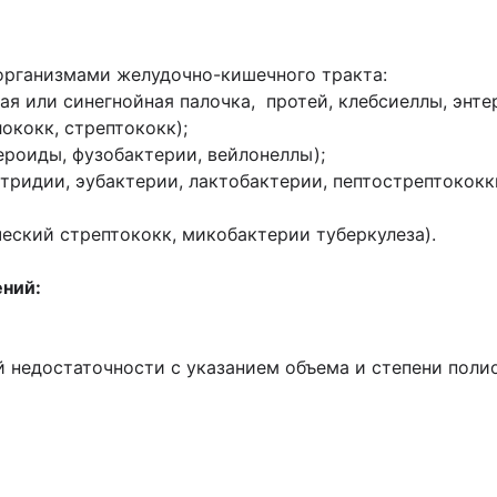
оорганизмами желудочно-кишечного тракта:
я или синегнойная палочка, протей, клебсиеллы, энте
ококк, стрептококк);
ероиды, фузобактерии, вейлонеллы);
ридии, эубактерии, лактобактерии, пептострептококк
ческий стрептококк, микобактерии туберкулеза).
ений:
й недостаточности с указанием объема и степени поли