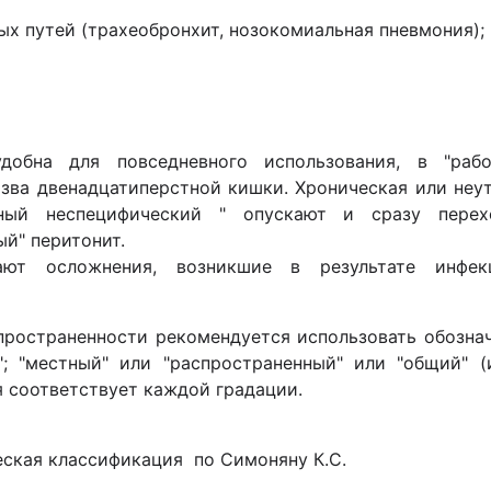
ых путей (трахеобронхит, нозокомиальная пневмония);
добна для повседневного использования, в "рабо
зва двенадцатиперстной кишки. Хроническая или неут
нный неспецифический " опускают и сразу пере
ый" перитонит.
ают осложнения, возникшие в результате инфекц
пространенности рекомендуется использовать обозна
"; "местный" или "распространенный" или "общий" (
 соответствует каждой градации.
ская классификация по Симоняну К.С.