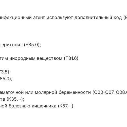
нфекционный агент используют дополнительный код (B
еритонит (E85.0);
угим инородным веществом (T81.6)
3.5);
5.0);
нематочной или молярной беременности (O00-O07, O08.0
а (K35. -);
ой болезнью кишечника (K57. -).