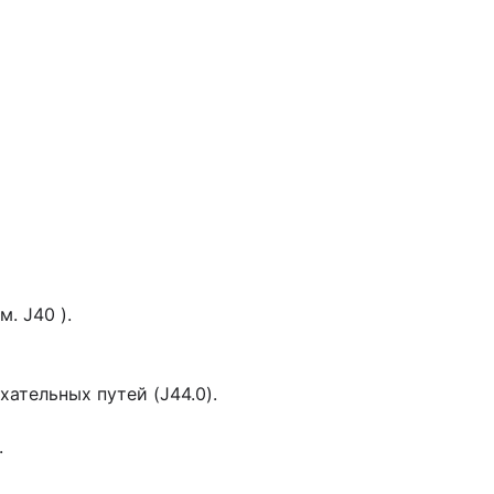
. J40 ).
ательных путей (J44.0).
.