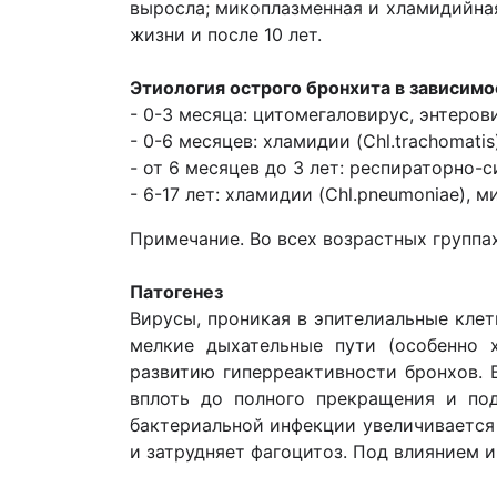
выросла; микоплазменная и хламидийная
жизни и после 10 лет.
Этиология острого бронхита в зависимо
- 0-3 месяца: цитомегаловирус, энтеров
- 0-6 месяцев: хламидии (Chl.trachomatis)
- от 6 месяцев до 3 лет: респираторно-
- 6-17 лет: хламидии (Chl.pneumoniae), 
Примечание. Во всех возрастных группах
Патогенез
Вирусы, проникая в эпителиальные клет
мелкие дыхательные пути (особенно х
развитию гиперреактивности бронхов. 
вплоть до полного прекращения и по
бактериальной инфекции увеличивается
и затрудняет фагоцитоз. Под влиянием 