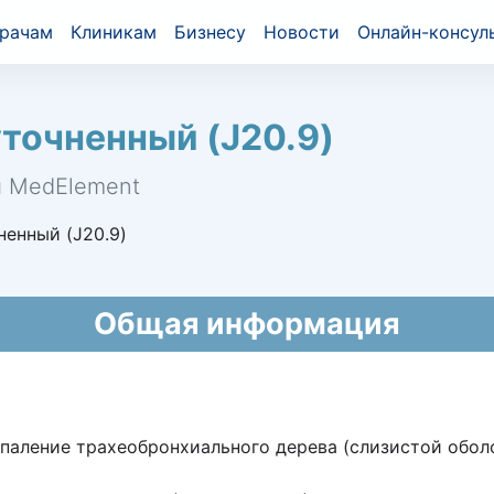
рачам
Клиникам
Бизнесу
Новости
Онлайн-консул
точненный (J20.9)
й MedElement
енный (J20.9)
Общая информация
паление трахеобронхиального дерева (слизистой обол