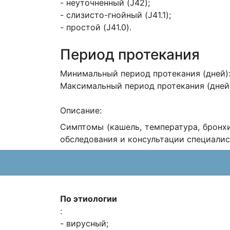
- неуточненный (J42);
- слизисто-гнойный (J41.1);
- простой (J41.0).
Период протекания
Минимальный период протекания (дней)
Максимальный период протекания (дней
Описание:
Симптомы (кашель, температура, бронх
обследования и консультации специали
По этиологии
:
- вирусный;