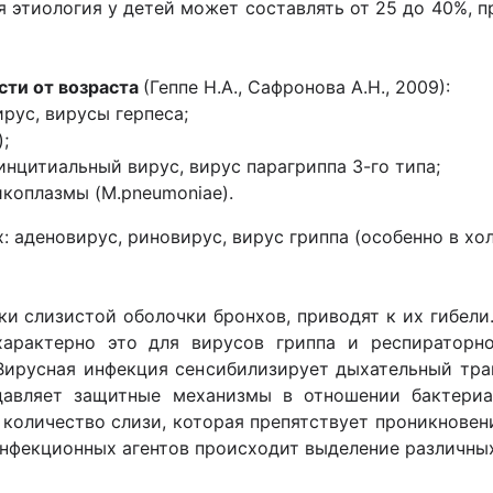
 этиология у детей может составлять от 25 до 40%, п
сти от возраста
(Геппе Н.А., Сафронова А.Н., 2009):
ирус, вирусы герпеса;
;
синцитиальный вирус, вирус парагриппа 3-го типа;
микоплазмы (M.pneumoniae).
: аденовирус, риновирус, вирус гриппа (особенно в хо
ки слизистой оболочки бронхов, приводят к их гибели
арактерно это для вирусов гриппа и респираторно
Вирусная инфекция сенсибилизирует дыхательный тр
давляет защитные механизмы в отношении бактериа
 количество слизи, которая препятствует проникновен
инфекционных агентов происходит выделение различны