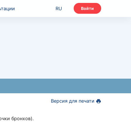
ьтации
RU
Войти
Версия для печати
очки бронхов).