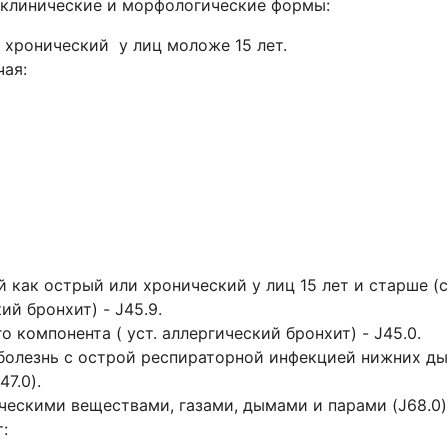
 клинические и морфологические формы
:
 хронический у лиц моложе 15 лет.
чая:
 как острый или хронический у лиц 15 лет и старше (см
ий бронхит) - J45.9.
 компонента ( уст. аллергический бронхит) - J45.0.
 болезнь с острой респираторной инфекцией нижних дых
7.0).
ческими веществами, газами, дымами и парами (J68.0)
: