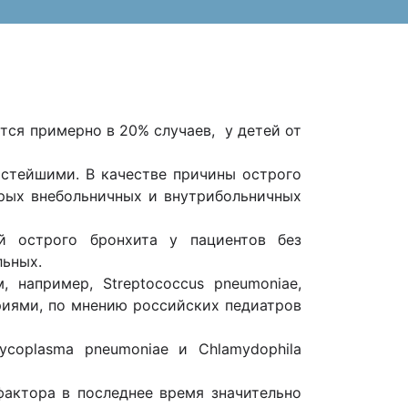
тся примерно в 20% случаев, у детей от
остейшими. В качестве причины острого
трых внебольничных и внутрибольничных
й острого бронхита у пациентов без
льных.
 например, Streptococcus pneumoniae,
ктериями, по мнению российских педиатров
Mycoplasma pneumoniae и Chlamydophila
фактора в последнее время значительно