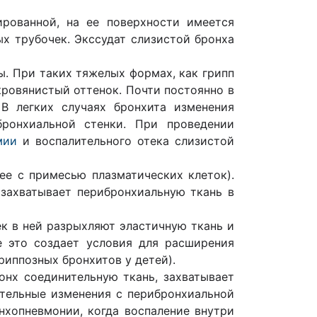
рованной, на ее поверхности имеется
х трубочек. Экссудат слизистой бронха
ы. При таких тяжелых формах, как грипп
кровянистый оттенок. Почти постоянно в
 В легких случаях бронхита изменения
ронхиальной стенки. При проведении
мии
и воспалительного отека слизистой
ее с примесью плазматических клеток).
 захватывает перибронхиальную ткань в
ек в ней разрыхляют эластичную ткань и
 это создает условия для расширения
риппозных бронхитов у детей).
нх соединительную ткань, захватывает
ительные изменения с перибронхиальной
нхопневмонии, когда воспаление внутри