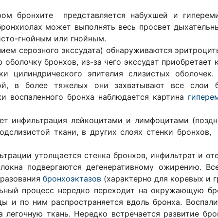
ром бронхите представляется набухшей и гипереми
бронхиолах может выполнять весь просвет дыхательны
исто-гнойным или гнойным.
нием серозного экссудата) обнаруживаются эритроцит
 оболочку бронхов, из-за чего экссудaт приобретает 
ки цилиндрического эпителия слизистых оболочек.
ой, в более тяжелых они захватывают все слои б
ки воспаленного бронха наблюдается картина
гипере
ет инфильтрация лейкоцитами и лимфоцитами (поздн
одслизистой ткани, в других слоях стенки бронхов,
ьтрации утолщается стенка бронхов, инфильтрат и от
локна подвергаются дегенеративному ожирению. Все
бразования
бронхоэктазов
(характерно для коревых и г
льный процесс нередко переходит на окружающую бро
ы и по ним распространяется вдоль бронха. Воспал
а легочную ткань. Нередко встречается развитие бро