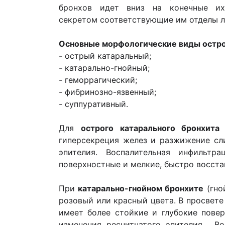
бронхов идет вниз на конечные их
секретом соответствующие им отделы л
Основные морфологические виды остро
- острый катаральный;
- катарально-гнойный;
- геморрагический;
- фибринозно-язвенный;
- суппуративный.
Для
острого катарального бронхит
гиперсекреция желез и разжижение сли
эпителия. Воспалительная инфильтр
поверхностные и мелкие, быстро восста
При
катарально-гнойном бронхите
(гно
розовый или красный цвета. В просвете
имеет более стойкие и глубокие пов
изменения реснитчатого эпителия. Во