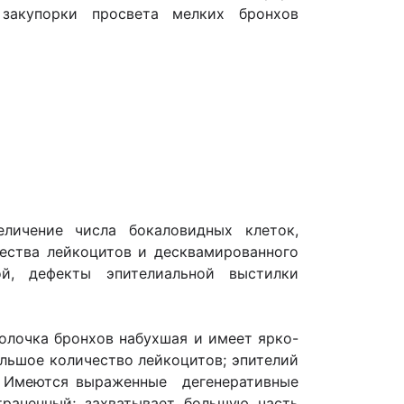
закупорки просвета мелких бронхов
еличение числа бокаловидных клеток,
чества лейкоцитов и десквамированного
ой, дефекты эпителиальной выстилки
болочка бронхов набухшая и имеет ярко-
ольшое количество лейкоцитов; эпителий
. Имеются выраженные дегенеративные
траненный; захватывает большую часть