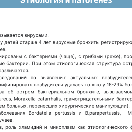
Этиология и патогенез
ызывается вирусами.
у детей старше 4 лет вирусные бронхиты регистрирую
ев.
иированы с бактериями (чаще), с грибами (реже), пр
ые бактерии. При этом этиологическая структура ос
различается.
сследований по выявлению актуальных возбудителе
ифицировать возбудителя удалась только у 16-29% бо
а об остром бактериальном бронхите, вызываемом,
aureus, Moraxella catarrhalis, грамотрицательными ба
ем больных, перенесших хирургические манипуляции).
олевания Bordatella pertussis и B.parapertussis, 
учаев.
, роль хламидий и микоплазм как этиологического 