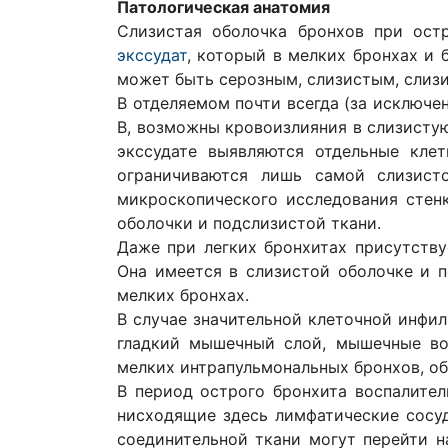
Патологическая анатомия
Cлизистая оболочка бронхов при ост
экссудат
, который в мелких бронхах и 
может быть серозным, слизистым, слиз
В отделяемом почти всегда (за исключе
В, возможны кровоизлияния в слизистую
экссудате выявляются отдельные клет
ограничиваются лишь самой слизист
микроскопического исследования стен
оболочки и подслизистой ткани.
Даже при легких бронхитах присутству
Она имеется в слизистой оболочке и п
мелких бронхах.
В случае значительной клеточной инфил
гладкий мышечный слой, мышечные во
мелких интрапульмональных бронхов, о
В период острого бронхита воспалите
нисходящие здесь лимфатические сосуд
соединительной ткани могут перейти н