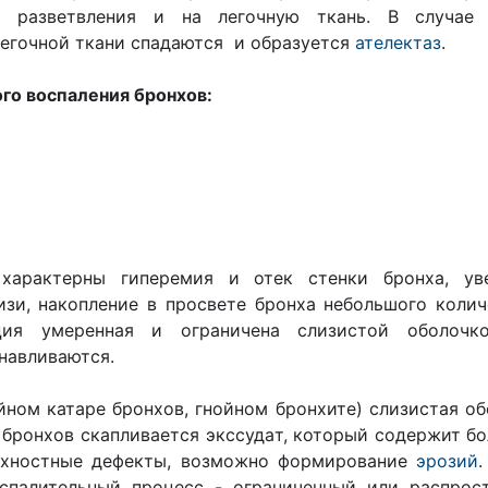
 разветвления и на легочную ткань. В случае 
егочной ткани спадаются и образуется
ателектаз
.
го воспаления бронхов:
а
характерны гиперемия и отек стенки бронха, ув
зи, накопление в просвете бронха небольшого коли
ация умеренная и ограничена слизистой оболочк
навливаются.
йном катаре бронхов, гнойном бронхите) слизистая о
 бронхов скапливается экссудaт, который содержит б
ерхностные дефекты, возможно формирование
эрозий
спалительный процесс - ограниченный или распрос