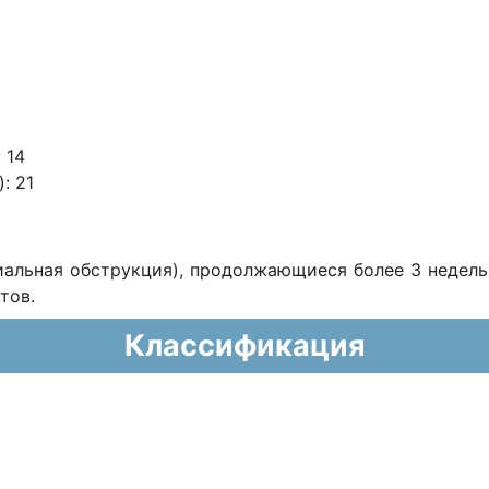
:
14
):
21
иальная обструкция), продолжающиеся более 3 недел
стов.
Классификация