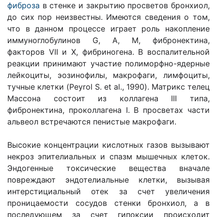
фиброза
в стенке и закрытию просветов бронхиол,
до сих пор неизвестны. Имеются сведения о том,
что в данном процессе играет роль накопление
иммуноглобулинов G, A, M, фибронектина,
факторов VII и X, фибриногена. В воспалительной
реакции принимают участие полиморфно-ядерные
лейкоциты, эозинофилы, макрофаги, лимфоциты,
тучные клетки (Peyrol S. et al., 1990). Матрикс телец
Массона состоит из коллагена III типа,
фибронектина, проколлагена I. В просветах части
альвеол встречаются пенистые макрофаги.
Высокие концентрации кислотных газов вызывают
некроз эпителиальных и спазм мышечных клеток.
Эндогенные токсические вещества вначале
повреждают эндотелиальные клетки, вызывая
интерстициальный отек за счет увеличения
проницаемости сосудов стенки бронхиол, а в
последующем за счет гипоксии происходит