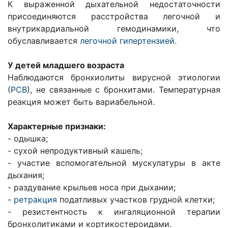
К выраженной ды­хательной недостаточности
присоединяются расстройства легочной и
внутрикардиальной гемоди­намики, что
обуславливается
легочной гипертензией
.
У детей младшего возраста
Наблюдаются бронхиолиты вирусной этиологии
(
РСВ
), не связанные с бронхитами. Температурная
реакция может быть вариабельной.
Характерные признаки:
- одышка;
- сухой непродуктивный кашель;
- участие вспомогательной мускулатуры в акте
дыхания;
- раздувание крыльев носа при дыхании;
-
ретракция
податливых участков грудной клетки;
- резистентность к ингаляционной терапии
бронхолитиками и кортикостероидами.