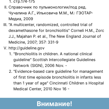
стр.174-175
Справочник по пульмонологии/под ред.
Чучалина А.Г., Ильковича М.М., М.: ГЭОТАР-
Медиа, 2009
"A multicenter, randomized, controlled trial of
dexamethasone for bronchiolitis" Corneli H.M., Zorc
J.J., Majahan P. et al., The New England Journal of
Medicine, 2007; 357: 331-9
http://guideline.gov
"Bronchiolitis in children. A national clinical
guideline" Scottish Intercollegiate Guidelines
Network (SIGN), 2006 Nov. -
"Evidence-based care guideline for management
of first time episode bronchiolitis in infants less
than 1 year of age" Cincinnati Children s Hospital
Medical Center, 2010 Nov 16 -
Внимание!