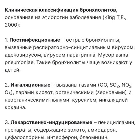
Клиническая классификация бронхиолитов
,
основанная на этиологии заболевания (King T.E.,
2000):
1.
Постинфекционные
– острые бронхиолиты,
вызванные респираторно–синцитиальным вирусом,
аденовирусом, вирусом парагриппа, Mycoplasma
pneumoniaе. Такие бронхиолиты чаще возникают у
детей.
2.
Ингаляционные
– вызваны газами (CO, SO
, NO
,
2
2
O
), парами кислот, органическими (зерновыми) и
3
неорганическими пылями, курением, ингаляцией
кокаина.
3.
Лекарственно-индуцированные
– пеницилламин,
препараты, содержащие золото, амиодарон,
цефалоспорины, интерферон, блеомицин.