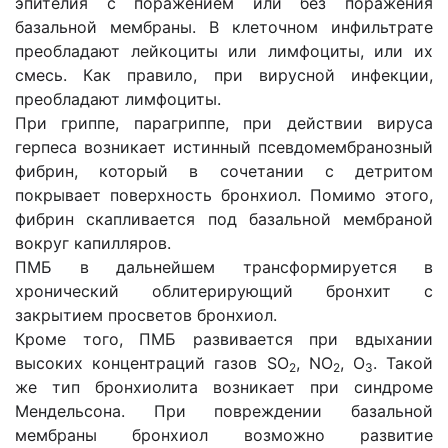
эпителия с поражением или без поражения
базальной мембраны. В клеточном инфильтрате
преобладают лейкоциты или лимфоциты, или их
смесь. Как правило, при вирусной инфекции,
преобладают лимфоциты.
При гриппе, парагриппе, при действии вируса
герпеса возникает истинный псевдомембранозный
фибрин, который в сочетании с детритом
покрывает поверхность бронхиол. Помимо этого,
фибрин скапливается под базальной мембраной
вокруг капилляров.
ПМБ в дальнейшем трансформируется в
хронический облитерирующий бронхит с
закрытием просветов бронхиол.
Кроме того, ПМБ развивается при вдыхании
высоких концентраций газов SO
, NO
, O
. Такой
2
2
3
же тип бронхиолита возникает при синдроме
Мендельсона. При повреждении базальной
мембраны бронхиол возможно развитие