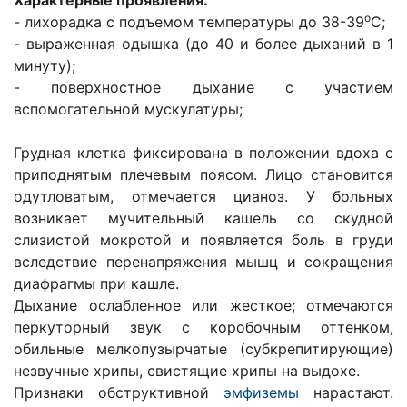
Характерные проявления:
о
- лихорадка с подъемом температуры до 38-39
С;
- выраженная одышка (до 40 и более дыханий в 1
минуту);
- поверхностное дыхание с участием
вспомогательной мускула­туры;
Грудная клетка фиксирована в положении вдоха с
приподнятым плечевым поясом. Лицо становится
одутло­ватым, отмечается цианоз. У больных
возникает мучительный кашель со скудной
слизистой мокротой и появляется боль в груди
вследствие пе­ренапряжения мышц и сокращения
диафрагмы при кашле.
Дыхание ослабленное или жесткое; отмечаются
перкуторный звук с коробочным оттенком,
обильные мелкопузырчатые (субкрепитирующие)
незвучные хрипы, свистящие хрипы на выдохе.
Признаки обструктивной
эмфиземы
нарастают.