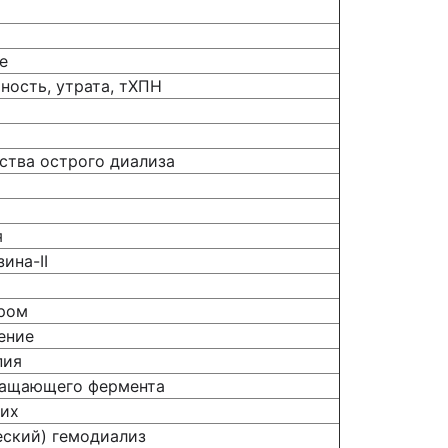
se
ность, утрата, тХПН
ства острого диализа
я
ина-II
ром
ение
пия
ращающего фермента
ких
еский) гемодиализ