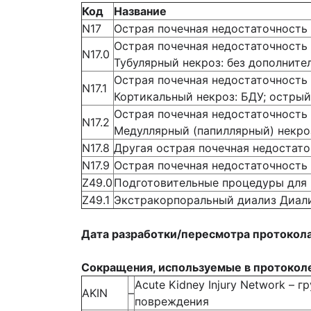
Код
Название
N17
Острая почечная недостаточность
Острая почечная недостаточность
N17.0
Тубулярный некроз: без дополните
Острая почечная недостаточность
N17.1
Кортикальный некроз: БДУ; острый
Острая почечная недостаточность
N17.2
Медуллярный (папиллярный) некроз
N17.8
Другая острая почечная недостат
N17.9
Острая почечная недостаточность
Z49.0
Подготовительные процедуры для 
Z49.1
Экстракорпоральный диализ Диали
Дата разработки/пересмотра протокол
Сокращения, используемые в протокол
Acute Kidney Injury Network – 
AKIN
–
повреждения