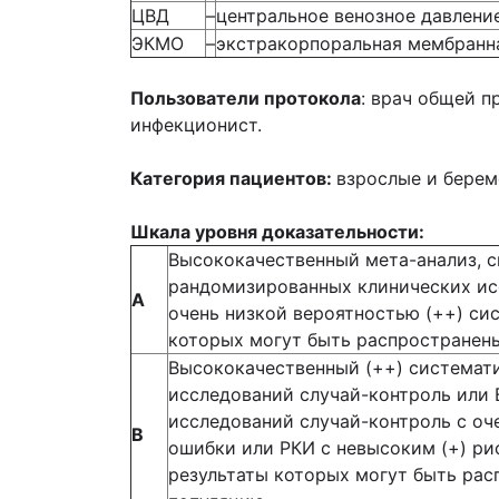
ЦВД
–
центральное венозное давлени
ЭКМО
–
экстракорпоральная мембранн
Пользователи протокола
: врач общей п
инфекционист.
Категория пациентов:
взрослые и бере
Шкала уровня доказательности
:
Высококачественный мета-анализ, 
рандомизированных клинических исс
А
очень низкой вероятностью (++) си
которых могут быть распространен
Высококачественный (++) системат
исследований случай-контроль или 
исследований случай-контроль с оч
В
ошибки или РКИ с невысоким (+) ри
результаты которых могут быть ра