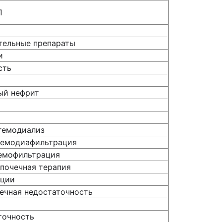
П
тельные препараты
и
сть
ый нефрит
гемодиализ
гемодиафильтрация
гемофильтрация
почечная терапия
ации
ечная недостаточность
точность