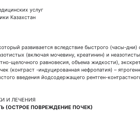
едицинских услуг
ики Казахстан
 который развивается вследствие быстрого (часы-дни)
зотистых (включая мочевину, креатинин) и неазотисты
тно-щелочного равновесия, объема жидкости), экскре
чек (контраст -индуцированная нефропатия) – ятро
стого введения йодсодержащего рентген-контрастного
И И ЛЕЧЕНИЯ
ТЬ
(ОСТРОЕ ПОВРЕЖДЕНИЕ ПОЧЕК)