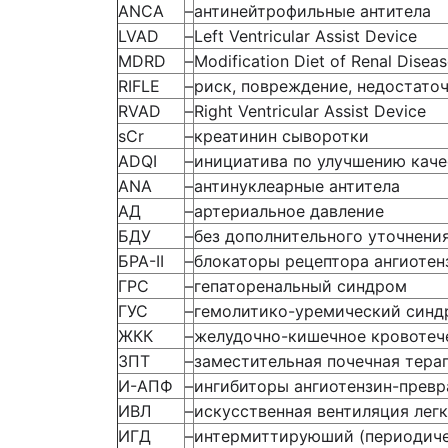
ANCA
–
антинейтрофильные антитела
LVAD
–
Left Ventricular Assist Device
MDRD
–
Modification Diet of Renal Disea
RIFLE
–
риск, повреждение, недостаточ
RVAD
–
Right Ventricular Assist Device
sCr
–
креатинин сыворотки
АDQI
–
инициатива по улучшению каче
АNА
–
антинуклеарные антитела
АД
–
артериальное давление
БДУ
–
без дополнительного уточнени
БРА-II
–
блокаторы рецептора ангиотенз
ГРС
–
гепаторенальный синдром
ГУС
–
гемолитико-уремический синд
ЖКК
–
желудочно-кишечное кровотеч
ЗПТ
–
заместительная почечная тера
И-АПФ
–
ингибиторы ангиотензин-прев
ИВЛ
–
искусственная вентиляция лег
ИГД
–
интермиттируюший (периоди­ч