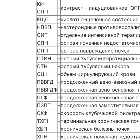
КИ–
–
контраст - индуциованное ОП
ОПП
КЩС
–
кислотно-щелочное состояние
НПВП
–
нестероидные противовоспали
ОИТ
–
отделение интенсивной терапи
ОПН
–
острая почечная недостаточно
ОПП
–
острое повреждение почек
ОТИН
–
острый тубулоинтерстициальн
ОТН
–
острый тубулярный некроз
ОЦК
–
объем циркулирующий крови
ПВВГД
–
продолженный вено-венозный 
ПВВГДФ
–
продолженная вено-венозная 
ПГФ
–
продолженная вено-венозная 
ПЗПТ
–
продолженная заместительная 
СКФ
–
скорость клубочковой фильтр
ТХПН
–
терминальная хроническая поч
ХБП
–
хроническая болезнь почек
ХПН
–
хроническая почечная недоста