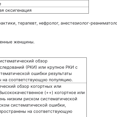
е
ая оксигенация
рактики, терапевт, нефролог, анестезиолог-реаниматоло
менные женщины.
систематический обзор
ледований (РКИ) или крупное РКИ с
стематической ошибки результаты
ы на соответствующую популяцию.
ический обзор когортных или
Высококачественное (++) когортное или
ень низким риском систематической
ском систематической ошибки,
спространены на соответствующую