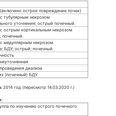
 (включено острое повреждение почек)
 с тубулярным некрозом
льного уточнения; острый почечный.
 с острым кортикальным некрозом
; почечный.
 с медуллярным некрозом
: БДУ; острый; почечный
очность
 неуточненная
проведения диализа
з (почечный) БДУ
а:
2014 год (пересмотр 14.03.2020 г.)
е:
группа по изучению острого почечного