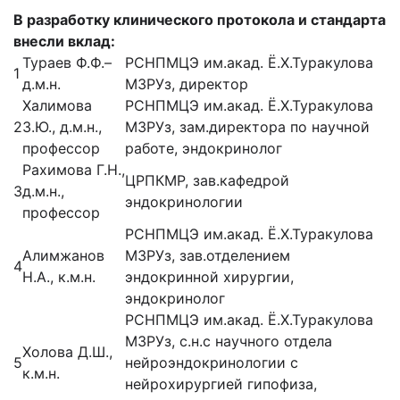
В разработку клинического протокола и стандарта
внесли вклад:
Тураев Ф.Ф.–
РСНПМЦЭ им.акад. Ё.Х.Туракулова
1
д.м.н.
МЗРУз, директор
Халимова
РСНПМЦЭ им.акад. Ё.Х.Туракулова
2
З.Ю., д.м.н.,
МЗРУз, зам.директора по научной
профессор
работе, эндокринолог
Рахимова Г.Н.,
ЦРПКМР, зав.кафедрой
3
д.м.н.,
эндокринологии
профессор
РСНПМЦЭ им.акад. Ё.Х.Туракулова
Алимжанов
МЗРУз, зав.отделением
4
Н.А., к.м.н.
эндокринной хирургии,
эндокринолог
РСНПМЦЭ им.акад. Ё.Х.Туракулова
МЗРУз, с.н.с научного отдела
Холова Д.Ш.,
5
нейроэндокринологии с
к.м.н.
нейрохирургией гипофиза,