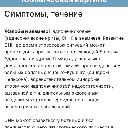
Cимптомы, течение
Жалобы и анамнез
Надпочечниковые
(аддисонические кризы, ОНН) в анамнезе. Развитие
ОНН во время стрессовых ситуаций может
происходить при латентно протекающей болезни
Аддисона, синдроме Шмидта, у больных с
двусторонней адреналэктомией
,
произведенной у
больных болезнью Иценко-Кушинга (синдром
Нельсона)
,
адреногенитальном синдроме,
вторичной надпочечниковой недостаточности,
вызванной в т.ч. длительным экзогенным
введением кортикостероидов по поводу
неэндокринных заболеваний.
ОНН может развиться у больных и без
предшествующего патологического процесса в