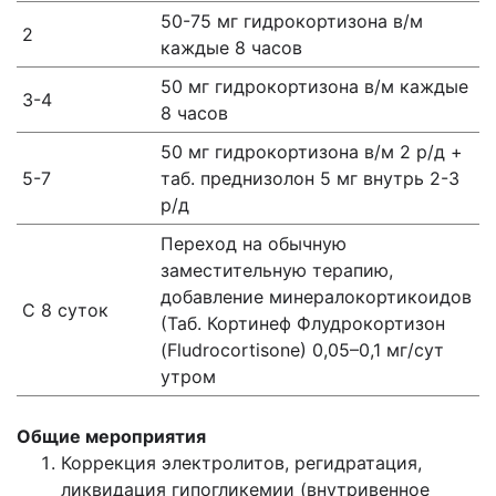
50-75 мг гидрокортизона в/м
2
каждые 8 часов
50 мг гидрокортизона в/м каждые
3-4
8 часов
50 мг гидрокортизона в/м 2 р/д +
5-7
таб. преднизолон 5 мг внутрь 2-3
р/д
Переход на обычную
заместительную терапию,
добавление минералокортикоидов
С 8 суток
(Таб. Кортинеф Флудрокортизон
(Fludrocortisone) 0,05–0,1 мг/сут
утром
Общие мероприятия
Коррекция электролитов, регидратация,
ликвидация гипогликемии (внутривенное