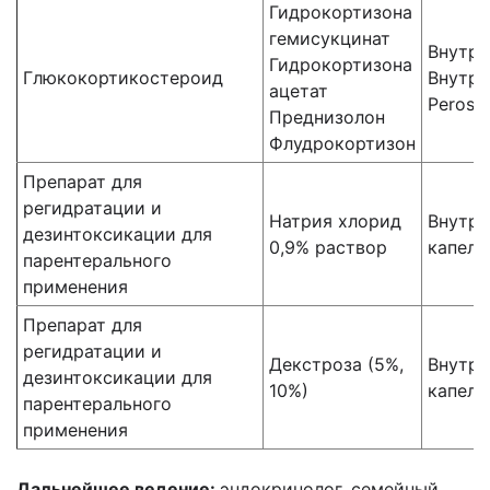
Гидрокортизона
гемисукцинат
Внутри
Гидрокортизона
Глюкокортикостероид
Внутр
ацетат
Peros
Преднизолон
Флудрокортизон
Препарат для
регидратации и
Натрия хлорид
Внутри
дезинтоксикации для
0,9% раствор
капель
парентерального
применения
Препарат для
регидратации и
Декстроза (5%,
Внутри
дезинтоксикации для
10%)
капель
парентерального
применения
Дальнейшее ведение:
эндокринолог, семейный