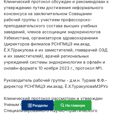
Клинический протокол обсужден и рекомендован к
утверждению путем достижения неформального
консенсуса на заключительном Совещании
рабочей группы с участием профессорско-
преподавательского состава высших учебных
заведений, членов ассоциации эндокринологов
Узбекистана, организаторов здравоохранения
(директоров филиалов РСНПМЦЭ им.акад.
Ё.Х.Тўракулова и их заместителей, главврачей ОЭД
и их заместителей), врачей региональных
учреждений системы эндокринологии в офлайн и
онлайн-формате 10 ноября 2023 г., протокол №1.
Руководитель рабочей группы - д.м.н. Тураев Ф.Ф.–
директор РСНПМЦЭ им.акад. Ё.Х.ТуракуловаМЗРУз
Клинический протокол рассмотрен и утвержден
Ученым Советом Республиканского
Разделы
На главную
Специализированного Научно-Практического