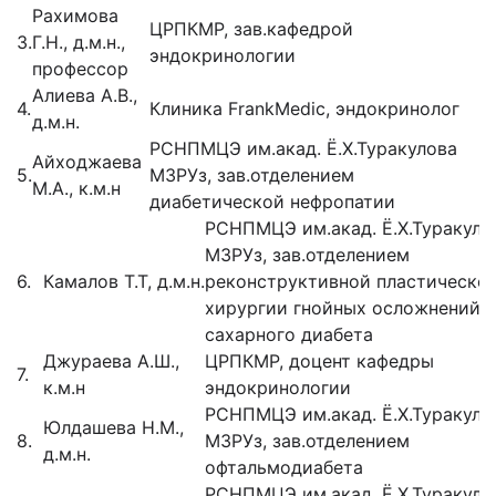
Рахимова
ЦРПКМР, зав.кафедрой
3.
Г.Н., д.м.н.,
эндокринологии
профессор
Алиева А.В.,
4.
Клиника FrankMedic, эндокринолог
д.м.н.
РСНПМЦЭ им.акад. Ё.Х.Туракулова
Айходжаева
5.
МЗРУз, зав.отделением
М.А., к.м.н
диабетической нефропатии
РСНПМЦЭ им.акад. Ё.Х.Туракуло
МЗРУз, зав.отделением
6.
Камалов Т.Т, д.м.н.
реконструктивной пластическо
хирургии гнойных осложнений
сахарного диабета
Джураева А.Ш.,
ЦРПКМР, доцент кафедры
7.
к.м.н
эндокринологии
РСНПМЦЭ им.акад. Ё.Х.Туракуло
Юлдашева Н.М.,
8.
МЗРУз, зав.отделением
д.м.н.
офтальмодиабета
РСНПМЦЭ им.акад. Ё.Х.Туракуло