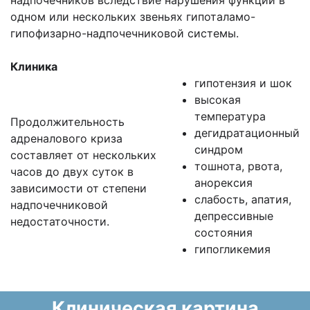
надпочечников вследствие нарушения функций в
одном или нескольких звеньях гипоталамо-
гипофизарно-надпочечниковой системы.
Клиника
гипотензия и шок
высокая
температура
Продолжительность
дегидратационный
адреналового криза
синдром
составляет от нескольких
тошнота, рвота,
часов до двух суток в
анорексия
зависимости от степени
слабость, апатия,
надпочечниковой
депрессивные
недостаточности.
состояния
гипогликемия
Клиническая картина