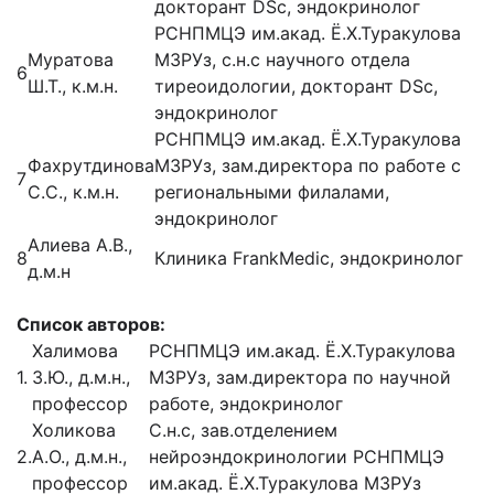
докторант DSc, эндокринолог
РСНПМЦЭ им.акад. Ё.Х.Туракулова
Муратова
МЗРУз, с.н.с научного отдела
6
Ш.Т., к.м.н.
тиреоидологии, докторант DSc,
эндокринолог
РСНПМЦЭ им.акад. Ё.Х.Туракулова
Фахрутдинова
МЗРУз, зам.директора по работе с
7
С.С., к.м.н.
региональными филалами,
эндокринолог
Алиева А.В.,
8
Клиника FrankMedic, эндокринолог
д.м.н
Список авторов:
Халимова
РСНПМЦЭ им.акад. Ё.Х.Туракулова
1.
З.Ю., д.м.н.,
МЗРУз, зам.директора по научной
профессор
работе, эндокринолог
Холикова
С.н.с, зав.отделением
2.
А.О., д.м.н.,
нейроэндокринологии РСНПМЦЭ
профессор
им.акад. Ё.Х.Туракулова МЗРУз