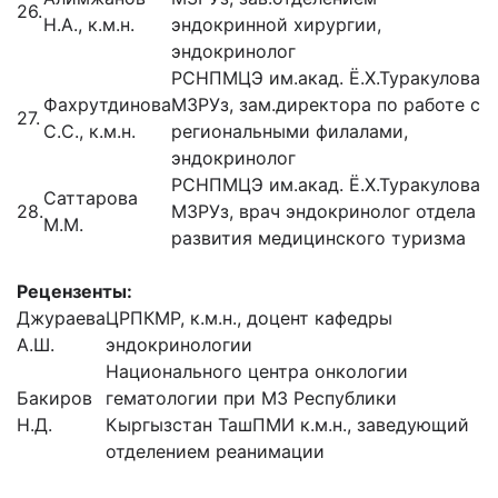
26.
Н.А., к.м.н.
эндокринной хирургии,
эндокринолог
РСНПМЦЭ им.акад. Ё.Х.Туракулова
Фахрутдинова
МЗРУз, зам.директора по работе с
27.
С.С., к.м.н.
региональными филалами,
эндокринолог
РСНПМЦЭ им.акад. Ё.Х.Туракулова
Саттарова
28.
МЗРУз, врач эндокринолог отдела
М.М.
развития медицинского туризма
Рецензенты:
Джураева
ЦРПКМР, к.м.н., доцент кафедры
А.Ш.
эндокринологии
Национального центра онкологии
Бакиров
гематологии при МЗ Республики
Н.Д.
Кыргызстан ТашПМИ к.м.н., заведующий
отделением реанимации