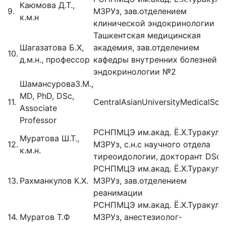
Каюмова Д.Т.,
9.
МЗРУз, зав.отделением
к.м.н
клинической эндокринологии
Ташкентская медицинская
Шагазатова Б.Х,
академия, зав.отделением
10.
д.м.н., профессор
кафедры внутренних болезней и
эндокринологии №2
ШамансуроваЗ.М.,
MD, PhD, DSc,
11.
CentralAsianUniversityMedicalSch
Associate
Professor
РСНПМЦЭ им.акад. Ё.Х.Туракуло
Муратова Ш.Т.,
12.
МЗРУз, с.н.с научного отдела
к.м.н.
тиреоидологии, докторант DSc
РСНПМЦЭ им.акад. Ё.Х.Туракуло
13.
Рахманкулов К.Х.
МЗРУз, зав.отделением
реанимации
РСНПМЦЭ им.акад. Ё.Х.Туракуло
14.
Муратов Т.Ф
МЗРУз, анестезиолог-