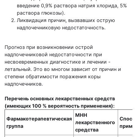
введение 0,9% раствора натрия хлорида, 5%
раствора глюкозы).
Ликвидация причин, вызвавших острую
надпочечниковую недостаточность.
Прогноз при возникновении острой
надпочечниковой недостаточности при
несвоевременных диагностике и лечении -
летальный. Это во многом зависит от причин и
степени обратимости поражения коры
надпочечников.
Перечень основных лекарственных средств
(имеющих 100 % вероятность применения):
МНН
Фармакотерапевти
ческая
Спосо
лекарственног
о
группа
приме
средства