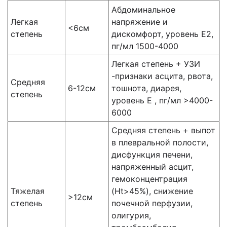
Абдоминальное
Легкая
напряжение и
<6см
степень
дискомфорт, уровень Е2,
пг/мл 1500-4000
Легкая степень + УЗИ
-признаки асцита, рвота,
Средняя
6-12см
тошнота, диарея,
степень
уровень Е , пг/мл >4000-
6000
Средняя степень + выпот
в плевральной полости,
дисфункция печени,
напряженный асцит,
гемоконцентрация
Тяжелая
(Ht>45%), снижение
>12см
степень
почечной перфузии,
олигурия,