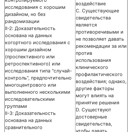
контролируемого
воздействие
исследования с хорошим
C. Существующие
дизайном, но без
свидетельства
рандомизации
является
II-2: Доказательность
противоречивыми и
основана на данных
не позволяет давать
когортного исследования с
рекомендации за или
хорошим дизайном
против
(проспективного или
использования
ретроспективного) или
клинического
исследования типа "случай-
профилактического
контроль", предпочтительно
воздействия; однако,
многоцентрового или
другие факторы
выполненного несколькими
могут влиять на
исследовательскими
принятие решения
группами
D. Существуют
II-3: Доказательность
достоверные
основана на данных
свидетельства,
сравнительного
чтобы давать