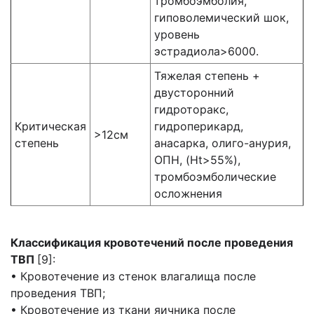
тромбоэмболия,
гиповолемический шок,
уровень
эстрадиола>6000.
Тяжелая степень +
двусторонний
гидроторакс,
Критическая
гидроперикард,
>12см
степень
анасарка, олиго-анурия,
ОПН, (Ht>55%),
тромбоэмболические
осложнения
Классификация кровотечений после проведения
ТВП
[9]:
• Кровотечение из стенок влагалища после
проведения ТВП;
• Кровотечение из ткани яичника после