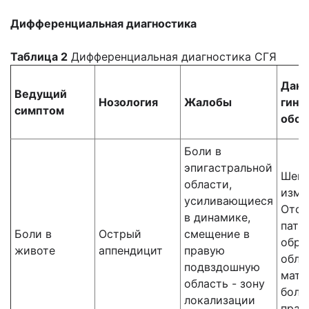
Дифференциальная диагностика
Таблица 2
Дифференциальная диагностика СГЯ
Дан
Ведущий
Нозология
Жалобы
гине
симптом
обсл
Боли в
эпигастральной
Шейк
области,
изме
усиливающиеся
Отсу
в динамике,
пато
Боли в
Острый
смещение в
обра
животе
аппендицит
правую
обла
подвздошную
матк
область - зону
боле
локализации
прав