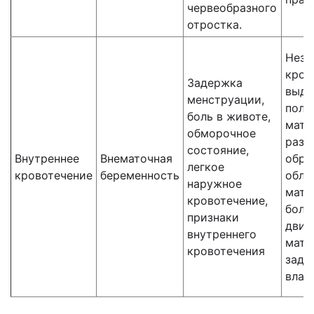
червеобразного
отростка.
Незн
кров
Задержка
выде
менструации,
поло
боль в животе,
матк
обморочное
разм
состояние,
Внутреннее
Внематочная
обра
легкое
кровотечение
беременность
обла
наружное
матк
кровотечение,
боле
признаки
движ
внутреннего
матк
кровотечения
задн
влаг