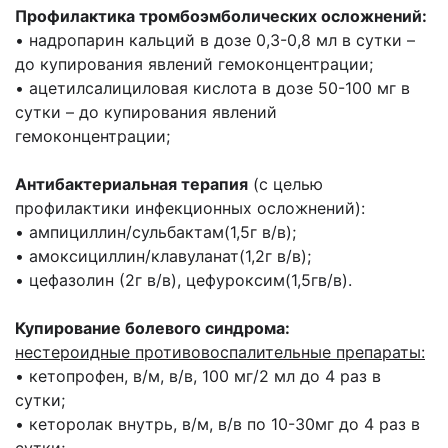
Профилактика тромбоэмболических осложнений:
• надропарин кальций в дозе 0,3-0,8 мл в сутки –
до купирования явлений гемоконцентрации;
• ацетилсалициловая кислота в дозе 50-100 мг в
сутки – до купирования явлений
гемоконцентрации;
Антибактериальная терапия
(с целью
профилактики инфекционных осложнений):
• ампициллин/сульбактам(1,5г в/в);
• амоксициллин/клавуланат(1,2г в/в);
• цефазолин (2г в/в), цефуроксим(1,5гв/в).
Купирование болевого синдрома:
нестероидные противовоспалительные препараты:
• кетопрофен, в/м, в/в, 100 мг/2 мл до 4 раз в
сутки;
• кеторолак внутрь, в/м, в/в по 10-30мг до 4 раз в