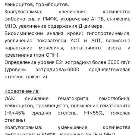
лейкоцитов, тромбоцитов.
Коагулограмма: увеличение количества
фибриногена и РМФК, укорочение АЧТВ, снижение
МНО, увеличение содержания Д-димера.
Биохимический анализ крови: гипопротеинемия,
увеличение показателей АСТ и АЛТ, возможно
нарастание мочевины, остаточного азота и
креатинина (при ОПН).
Определение уровня Е2: эстрадиол более 3000 пг/л
(уровень эстрадиола>6000 средняя/тяжелая
степень тяжести)
Кровотечение:
ОАК: снижение гематокрита, гемоглобина,
лейкоцитов, тромбоцитов, повышение гематокрита
(Ht>45% средняя степень, Ht>55%, тяжелая
степень)
Коагулограмма: уменьшение количества
фибриногена и РМФК, удлинение АЧТВ и МНО.