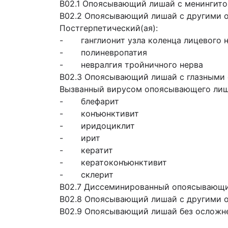
B02.1 Опоясывающий лишай с менингит
B02.2 Опоясывающий лишай с другими 
Постгерпетический(ая):
- ганглионит узла коленца лицевого 
- полиневропатия
- невралгия тройничного нерва
B02.3 Опоясывающий лишай с глазными
Вызванный вирусом опоясывающего лиш
- блефарит
- конъюнктивит
- иридоциклит
- ирит
- кератит
- кератоконъюнктивит
- склерит
B02.7 Диссеминированный опоясывающ
B02.8 Опоясывающий лишай с другими 
B02.9 Опоясывающий лишай без осложн