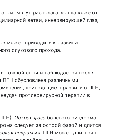
 этом могут располагаться на коже от
цилиарной ветви, иннервирующей глаз,
вов может приводить к развитию
ного слухового прохода.
ю кожной сыпи и наблюдается после
 и ПГН обусловлена различными
зменения, приводящие к развитию ПГН,
 неудач противовирусной терапии в
ПГН).
Острая фаза
болевого синдрома
рома следует за острой фазой и длится
еская невралгия
. ПГН может длиться в
чество жизни больных.