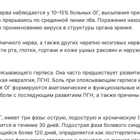
нерва
наблюдается у 10–15% больных ОГ, высыпания при
ко прерываясь по срединной линии лба. Поражение назо
к проникновению вируса в структуры органа зрения.
йничного нерва
, а также других черепно-мозговых нер
и рта, глотки, гортани и коже ушных раковин и наруж
ясывающего герпеса. Она часто предшествует развити
кая невралгия, ПГН). Боль при опоясывающем герпесе
ия ОГ формируются анатомические и функциональные и
 боли с последующим развитием ПГН, а также причины
, имеет три фазы:
острую
,
подострую
и
хроническую
(
ится в течение 30 дней.
Подострая фаза
болевого синд
ящийся более 120 дней, определяется как
постгерпетич
ызывая физическое страдание и значительно снижая ка