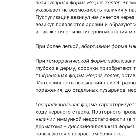
везикулярная форма
Herpes
zoster
. Элем
указывает на возможность наличия у п
Пустулизация везикул начинается через
везикул появляются эрозии и образуются
а так же гипо- или гиперпигментация м
При более легкой,
абортивной форме
He
При
геморрагической форме
заболевани
глубоко в дерму, корочки приобретают 
гангренозная форма
Herpes
zoster
, оста
Интенсивность высыпаний при ОГ разно
поражения, до отдельных пузырьков, 
Генерализованная форма
характеризуетс
ходу нервного ствола. Повторного проя
наличии иммунной недостаточности (в т
дерматома –
диссеминированная форма
повышаются с возрастом больного.