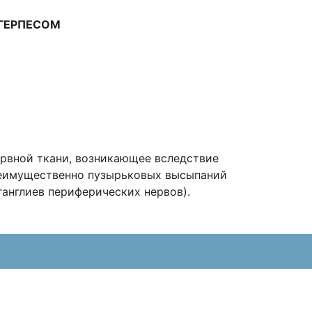
ГЕРПЕСОМ
ервной ткани, возникающее вследствие
реимущественно пузырьковых высыпаний
ганглиев периферических нервов).