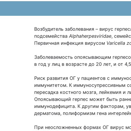
Возбудитель заболевания – вирус герпес
подсемейства
Alphаherpesviri
d
ae
, семей
Первичная инфекция вирусом
Varicella
z
Заболеваемость опоясывающим герпесом (
в год у лиц в возрасте до 20 лет, и от 4
Риск развития ОГ у пациентов с иммуно
иммунитетом. К иммуносупрессивным со
пересадка костного мозга, лейкемия и
Опоясывающий герпес может быть ранн
иммунодефицита. К другим факторам, ув
дерматома, полиформизм гена интерлей
При неосложненных формах ОГ вирус мож