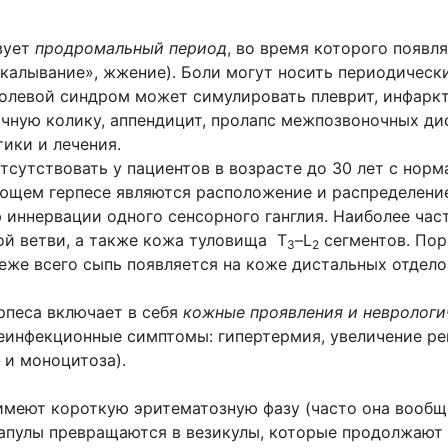
вует
продромальный период
, во время которого появл
окалывание», жжение). Боли могут носить периодическ
олевой синдром может симулировать плеврит, инфаркт
очную колику, аппендицит, пролапс межпозвоночных ди
ики и лечения.
сутствовать у пациентов в возрасте до 30 лет с нор
щем герпесе являются расположение и распределение
 иннервации одного сенсорного ганглия. Наиболее ча
ой ветви, а также кожа туловища Т
–L
сегментов. Пор
3
2
реже всего сыпь появляется на коже дистальных отдело
рпеса включает в себя
кожные проявления и неврологи
инфекционные симптомы: гипертермия, увеличение ре
 и моноцитоза).
меют короткую эритематозную фазу (часто она вообще 
папулы превращаются в везикулы, которые продолжают 