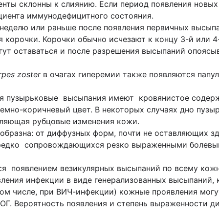
енты склонны к слиянию. Если период появления новых 
ациента иммунодефицитного состояния.
 неделю или раньше после появления первичных высыпа
 корочки. Корочки обычно исчезают к концу 3-й или 4
огут оставаться и после разрешения высыпаний опоясы
rpes
zoster
в очагах гиперемии также появляются папул
я пузырьковые высыпания имеют кровянистое содерж
темно-коричневый цвет. В некоторых случаях дно пузы
вляющая рубцовые изменения кожи.
образна: от диффузных форм, почти не оставляющих з
нередко сопровождающихся резко выраженными болев
я появлением везикулярных высыпаний по всему кожн
вления инфекции в виде генерализованных высыпаний, к
ом числе, при ВИЧ-инфекции) кожные проявления могу
ОГ. Вероятность появления и степень выраженности д