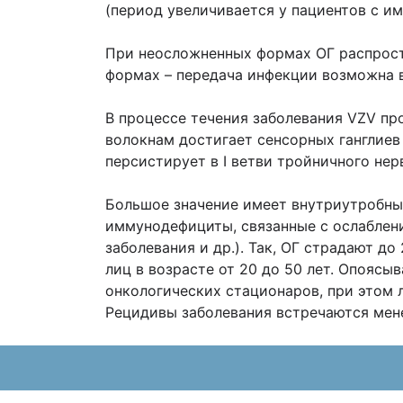
(период увеличивается у пациентов с и
При неосложненных формах ОГ распрост
формах – передача инфекции возможна 
В процессе течения заболевания VZV пр
волокнам достигает сенсорных ганглиев 
персистирует в I ветви тройничного нер
Большое значение имеет внутриутробный 
иммунодефициты, связанные с ослаблени
заболевания и др.). Так, ОГ страдают д
лиц в возрасте от 20 до 50 лет. Опояс
онкологических стационаров, при этом 
Рецидивы заболевания встречаются мене