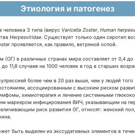
Этиология и патогенез
а человека 3 типа (вирус
Vаricella Zoster
,
Human herpesv
ства
Herpesviridae
. Существует только один серотип во
oster
проявляется, как правило, ветряной оспой.
ОГ) в различных странах мира составляет от 0,4 до 1
,5 до 11,8 случаев на 1000 человек в год в старших возр
супрессией более чем в 20 раз выше, чем у людей тог
стояниям, ассоциированным с высоким риском развити
 лимфомы, химиотерапия и лечение системными глюкок
им маркером инфицирования ВИЧ, указывающим на пер
еличивающим риск развития ОГ, относят: женский пол
кина.
ет быть выделен из экссудативных элементов в течен