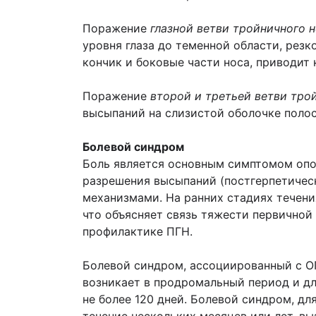
Поражение
глазной ветви тройничного 
уровня глаза до теменной области, рез
кончик и боковые части носа, приводит 
Поражение
второй и третьей ветви тро
высыпаний на слизистой оболочке полост
Болевой синдром
Боль является основным симптомом опо
разрешения высыпаний (постгерпетичес
механизмами. На ранних стадиях течен
что объясняет связь тяжести первичной
профилактике ПГН.
Болевой синдром, ассоциированный с ОГ
возникает в продромальный период и дл
не более 120 дней. Болевой синдром, дл
течение нескольких месяцев или лет, в