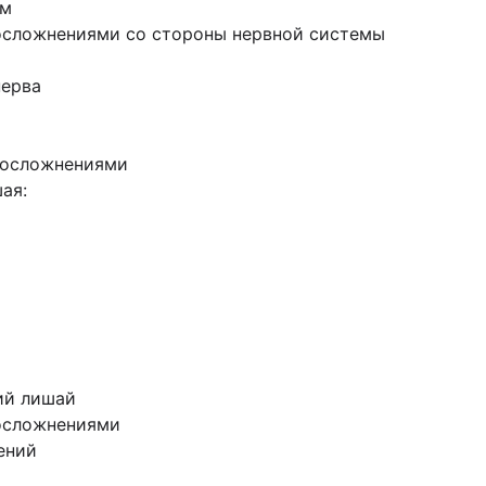
ом
осложнениями со стороны нервной системы
нерва
 осложнениями
ая:
ий лишай
осложнениями
ений