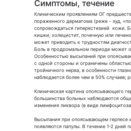
Cимптомы, течение
Клиническим проявлениям ОГ предшест
пораженного дерматома (реже - зуд, «п
сопровождаться гиперестезией кожи. Б
кишки, холецистит, почечную или печен
может приводить к трудностям диагност
Боль в продромальном периоде может от
Особенностью высыпаний при опоясываю
с одной стороны и ограничены областью
тройничного нерва, в особенности глазн
наблюдается более чем в 50% случаев; 
Клиническая картина опоясывающего ге
большинства больных наблюдаются обще
изменения ликвора (в виде лимфоцитоза
Высыпания при опоясывающем герпесе и
появляются папулы. В течение 1-2 дней 