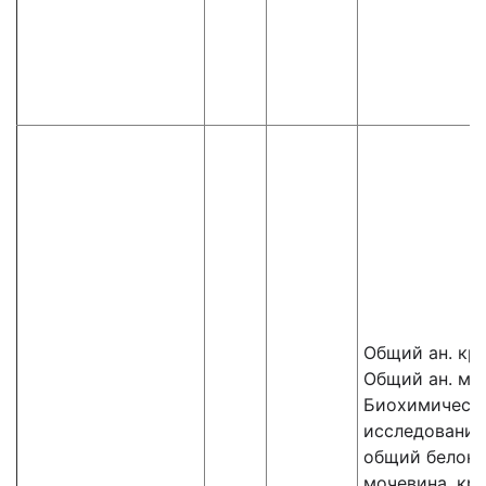
Общий ан. кр
Общий ан. мо
Биохимическ
исследования
общий белок,
мочевина, кре