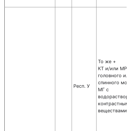
То же +
КТ и/или МРТ
головного ил
спинного моз
Респ. У
МГ с
водораствор
контрастным
веществами