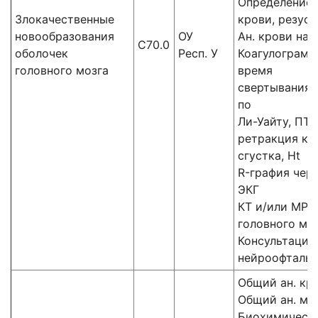
Определение 
Злокачественные
крови, резус
новообразования
ОУ
Ан. крови на 
C70.0
оболочек
Респ. У
Коагулограмм
головного мозга
время
свертывания 
по
Ли-Уайту, ПТВ
ретракция кр
сгустка, Ht
R-графия чере
ЭКГ
КТ и/или МРТ
головного мо
Консультация
нейроофталь
Общий ан. кр
Общий ан. мо
Биохимическ