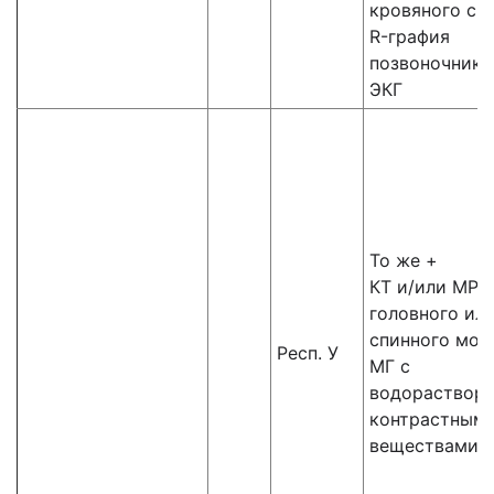
кровяного сгу
R-графия
позвоночника
ЭКГ
То же +
КТ и/или МРТ
головного ил
спинного моз
Респ. У
МГ с
водораствор
контрастным
веществами