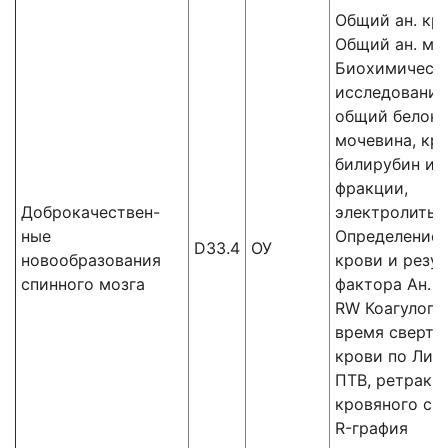
Общий ан. кр
Общий ан. мо
Биохимическ
исследования
общий белок,
мочевина, кре
билирубин и 
фракции,
Доброкачествен-
электролиты,
ные
Определение 
D33.4
ОУ
новообразования
крови и резус
спинного мозга
фактора Ан. к
RW Коагулогр
время сверты
крови по Ли-У
ПТВ, ретракц
кровяного сгу
R-графия