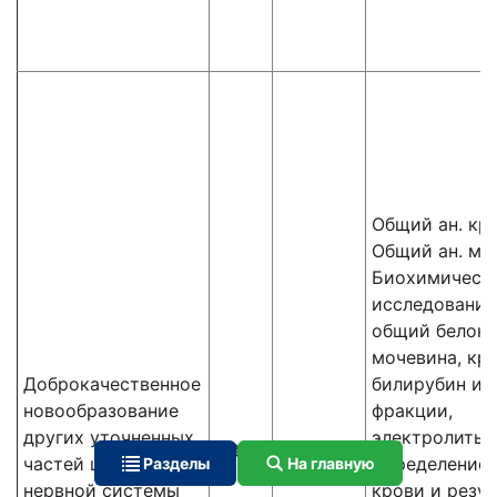
Общий ан. кр
Общий ан. мо
Биохимическ
исследования
общий белок,
мочевина, кре
Доброкачественное
билирубин и 
новообразование
фракции,
других уточненных
электролиты,
D33.7
Респ. У
частей центральной
Определение 
Разделы
На главную
нервной системы
крови и резус