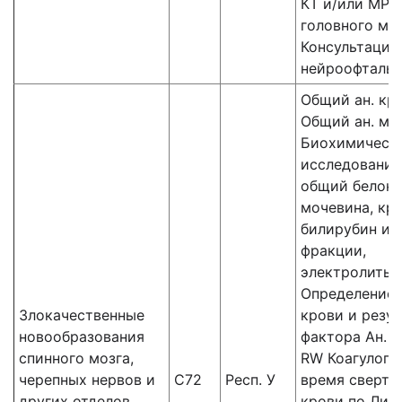
КТ и/или МРТ
головного мо
Консультация
нейроофталь
Общий ан. кр
Общий ан. мо
Биохимическ
исследования
общий белок,
мочевина, кре
билирубин и 
фракции,
электролиты,
Определение 
Злокачественные
крови и резус
новообразования
фактора Ан. к
спинного мозга,
RW Коагулогр
черепных нервов и
С72
Респ. У
время сверты
других отделов
крови по Ли-У