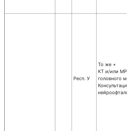
То же +
КТ и/или МРТ
Респ. У
головного мо
Консультация
нейроофталь