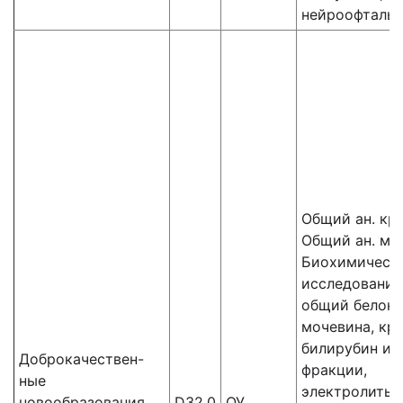
нейроофталь
Общий ан. кр
Общий ан. мо
Биохимическ
исследования
общий белок,
мочевина, кре
билирубин и 
Доброкачествен-
фракции,
ные
электролиты,
новообразования
D32.0
ОУ