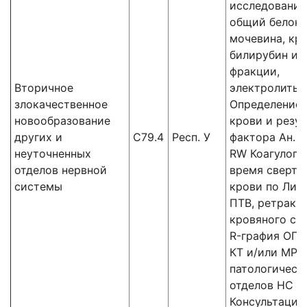
исследования
общий белок,
мочевина, кре
билирубин и 
фракции,
Вторичное
электролиты,
злокачественное
Определение 
новообразование
крови и резус
других и
С79.4
Респ. У
фактора Ан. к
неуточненных
RW Коагулогр
отделов нервной
время сверты
системы
крови по Ли-У
ПТВ, ретракц
кровяного сгу
R-графия ОГК
КТ и/или МРТ
патологическ
отделов НС
Консультация