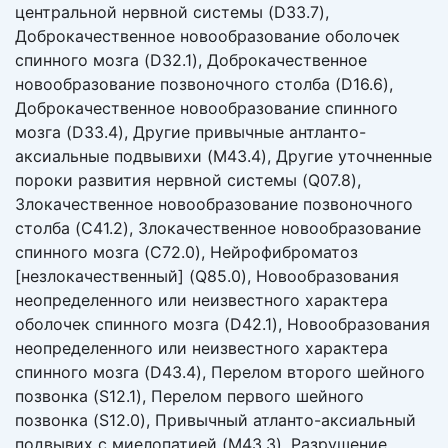
центральной нервной системы (D33.7),
Доброкачественное новообразование оболочек
спинного мозга (D32.1), Доброкачественное
новообразование позвоночного столба (D16.6),
Доброкачественное новообразование спинного
мозга (D33.4), Другие привычные антланто-
аксиальные подвывихи (M43.4), Другие уточненные
пороки развития нервной системы (Q07.8),
Злокачественное новообразование позвоночного
столба (C41.2), Злокачественное новообразование
спинного мозга (C72.0), Нейрофиброматоз
[незлокачественный] (Q85.0), Новообразования
неопределенного или неизвестного характера
оболочек спинного мозга (D42.1), Новообразования
неопределенного или неизвестного характера
спинного мозга (D43.4), Перелом второго шейного
позвонка (S12.1), Перелом первого шейного
позвонка (S12.0), Привычный атланто-аксиальный
подвывих с миелопатией (M43.3), Разрушение