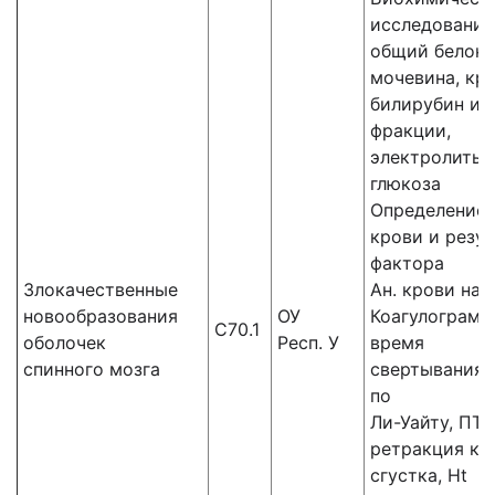
исследования
общий белок,
мочевина, кре
билирубин и 
фракции,
электролиты,
глюкоза
Определение 
крови и резус
фактора
Злокачественные
Ан. крови на 
новообразования
ОУ
Коагулограмм
C70.1
оболочек
Респ. У
время
спинного мозга
свертывания 
по
Ли-Уайту, ПТВ
ретракция кр
сгустка, Ht