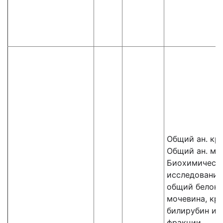
Общий ан. кр
Общий ан. мо
Биохимическ
исследования
общий белок,
мочевина, кре
билирубин и 
фракции,