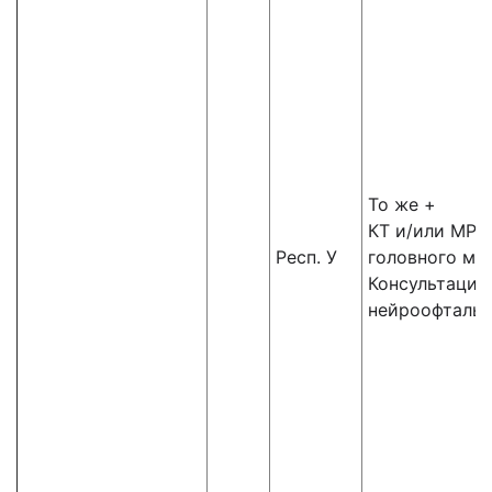
То же +
КТ и/или МРТ
Респ. У
головного мо
Консультация
нейроофталь