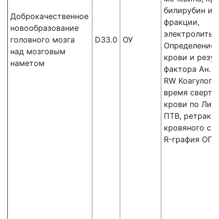
билирубин и 
Доброкачественное
фракции,
новообразование
электролиты,
головного мозга
D33.0
ОУ
Определение 
над мозговым
крови и резус
наметом
фактора Ан. к
RW Коагулогр
время сверты
крови по Ли-У
ПТВ, ретракц
кровяного сгу
R-графия ОГК