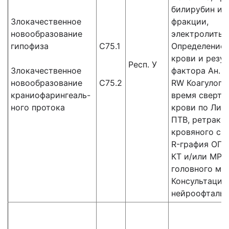
билирубин и 
Злокачественное
фракции,
новообразование
электролиты,
гипофиза
С75.1
Определение 
крови и резус
Респ. У
Злокачественное
фактора Ан. к
новообразование
С75.2
RW Коагулогр
краниофарингеаль-
время сверты
ного протока
крови по Ли-У
ПТВ, ретракц
кровяного сгу
R-графия ОГК
КТ и/или МРТ
головного мо
Консультация
нейроофталь