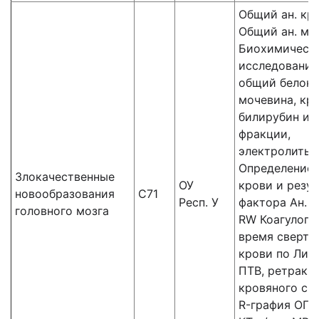
Общий ан. кр
Общий ан. мо
Биохимическ
исследования
общий белок,
мочевина, кре
билирубин и 
фракции,
электролиты,
Определение 
Злокачественные
ОУ
крови и резус
новообразования
С71
Респ. У
фактора Ан. к
головного мозга
RW Коагулогр
время сверты
крови по Ли-У
ПТВ, ретракц
кровяного сгу
R-графия ОГК