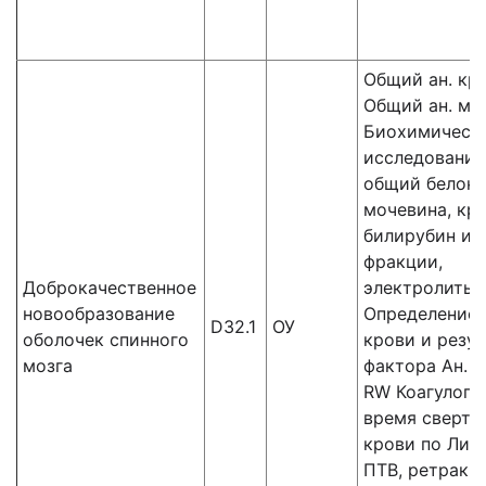
Общий ан. кр
Общий ан. мо
Биохимическ
исследования
общий белок,
мочевина, кре
билирубин и 
фракции,
Доброкачественное
электролиты,
новообразование
Определение 
D32.1
ОУ
оболочек спинного
крови и резус
мозга
фактора Ан. к
RW Коагулогр
время сверты
крови по Ли-У
ПТВ, ретракц