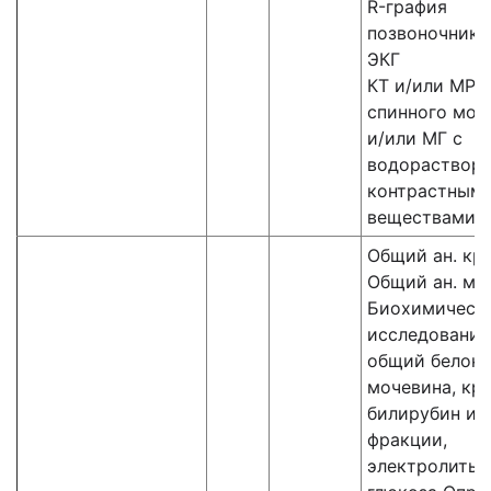
R-графия
позвоночника
ЭКГ
КТ и/или МРТ
спинного моз
и/или МГ с
водораствор
контрастным
веществами
Общий ан. кр
Общий ан. мо
Биохимическ
исследования
общий белок,
мочевина, кре
билирубин и 
фракции,
электролиты,