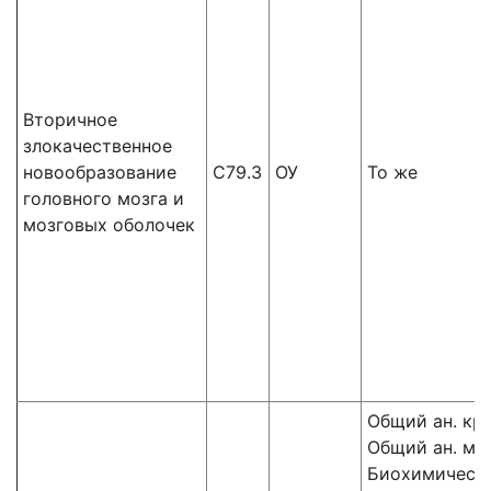
Вторичное
злокачественное
новообразование
С79.3
ОУ
То же
головного мозга и
мозговых оболочек
Общий ан. кр
Общий ан. мо
Биохимическ