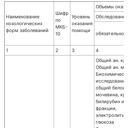
Объемы оказ
Шифр
Наименование
Уровень
Обследовани
по
нозологических
оказания
МКБ-
форм заболеваний
помощи
обязательное
10
1
2
3
4
Общий ан. кр
Общий ан. мо
Биохимическ
исследования
общий белок,
мочевина, кре
билирубин и 
фракции,
электролиты,
глюкоза