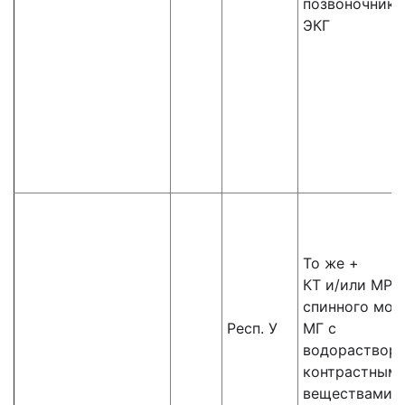
позвоночника
ЭКГ
То же +
КТ и/или МРТ
спинного моз
Респ. У
МГ с
водораствор
контрастным
веществами