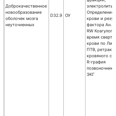
Доброкачественное
электролиты,
новообразование
Определение 
D32.9
ОУ
оболочек мозга
крови и резус
неуточненных
фактора Ан. к
RW Коагулогр
время сверты
крови по Ли-У
ПТВ, ретракц
кровяного сгу
R-графия
позвоночника
ЭКГ