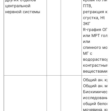
центральной
ПТВ,
нервной системы
ретракция кр
сгустка, Ht
ЭКГ
R-графия ОГК 
или МРТ голо
или
спинного моз
МГ с
водораствор
контрастным
веществами
Общий ан. кр
Общий ан. мо
Биохимическ
исследования
общий белок,
мочевина, кре