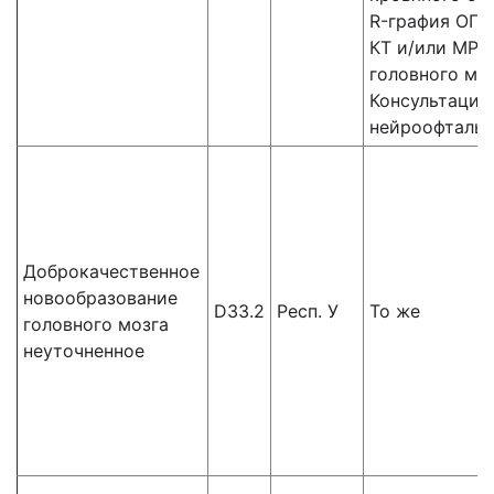
R-графия ОГК
КТ и/или МРТ
головного мо
Консультация
нейроофталь
Доброкачественное
новообразование
D33.2
Респ. У
То же
головного мозга
неуточненное