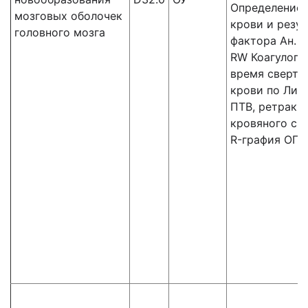
Определение 
мозговых оболочек
крови и резус
головного мозга
фактора Ан. к
RW Коагулогр
время сверты
крови по Ли-У
ПТВ, ретракц
кровяного сгу
R-графия ОГК