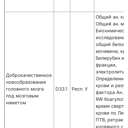
Общий ан. кр
Общий ан. мо
Биохимическ
исследования
общий белок,
мочевина, кре
билирубин и 
фракции,
электролиты,
Доброкачественное
Определение 
новообразование
крови и резус
головного мозга
D33.1
Респ. У
фактора Ан. к
под мозговым
RW Коагулогр
наметом
время сверты
крови по Ли-У
ПТВ, ретракц
кровяного сгу