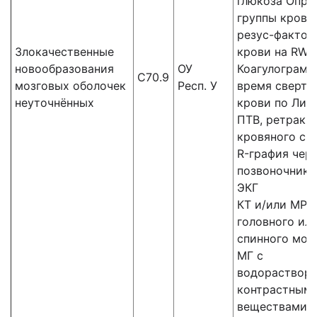
глюкоза Опре
группы крови
резус-фактор
Злокачественные
крови на RW
новообразования
ОУ
Коагулограмм
C70.9
мозговых оболочек
Респ. У
время сверты
неуточнённых
крови по Ли-У
ПТВ, ретракц
кровяного сгу
R-графия чер
позвоночника
ЭКГ
КТ и/или МРТ
головного ил
спинного моз
МГ с
водораствор
контрастным
веществами