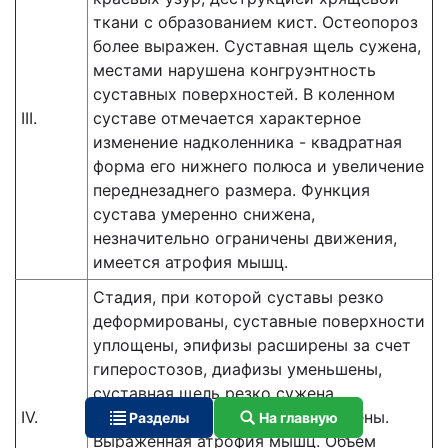
ткани с образованием кист. Остеопороз
более выражен. Суставная щель сужена,
местами нарушена конгруэнтность
суставных поверхностей. В коленном
III.
суставе отмечается характерное
изменение надколенника - квадратная
форма его нижнего полюса и увеличение
переднезаднего размера. Функция
сустава умеренно снижена,
незначительно ограничены движения,
имеется атрофия мышц.
Стадия, при которой суставы резко
деформированы, суставные поверхности
уплощены, эпифизы расширены за счет
гиперостозов, диафизы уменьшены,
суставная щель резко сужена.
IV.
Внутрисуставные хрящи разрушены.
Разделы
На главную
Выраженная атрофия мышц. Объем