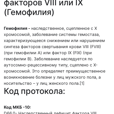
факторов VIII или IX
(Гемофилия)
Гемофилия -
наследственное, сцепленное с X
хромосомой, заболевание системы гемостаза,
характеризующееся снижением или нарушением
синтеза факторов свертывания крови VIII (FVIII)
(при гемофилии А) или фактор IX (FIX) (при
гемофилии В). Заболевание наследуется по
аутосомно-рецессивному типу, сцеплено с Х-
хромосомой. Это определяет преимущественное
возникновение болезни у лиц мужского пола, а
носительство – у лиц женского пола.[1]
Код протокола:
Код МКБ -10:
D66.0- Наследственный дефицит фактора VIII