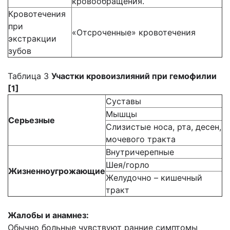
кровообращения.
Кровотечения
при
«Отсроченные» кровотечения
экстракции
зубов
Таблица 3
Участки кровоизлияний при гемофилии
[1]
Суставы
Мышцы
Серьезные
Слизистые носа, рта, десен,
мочевого тракта
Внутричерепные
Шея/горло
Жизненноугрожающие
Желудочно – кишечный
тракт
Жалобы и анамнез:
Обычно больные чувствуют ранние симптомы