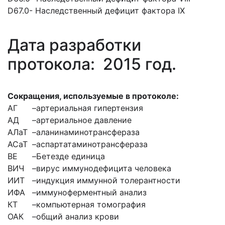
D67.0- Наследственный дефицит фактора IX
Дата разработки
протокола: 2015 год.
Сокращения, используемые в протоколе:
АГ
–
артериальная гипертензия
АД
–
артериальное давление
АЛаТ
–
аланинаминотрансфераза
АСаТ
–
аспартатаминотрансфераза
ВЕ
–
Бетезде единица
ВИЧ
–
вирус иммунодефицита человека
ИИТ
–
индукция иммунной толерантности
ИФА
–
иммуноферментный анализ
КТ
–
компьютерная томография
ОАК
–
общий анализ крови