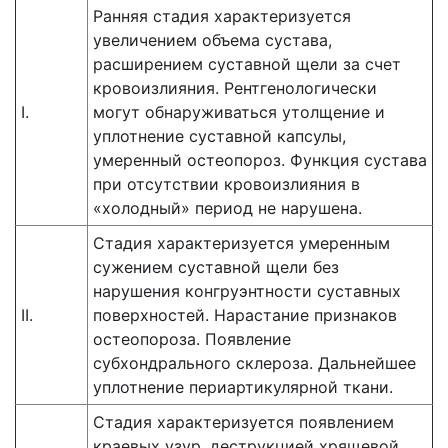
Ранняя стадия характеризуется
увеличением объема сустава,
расширением суставной щели за счет
кровоизлияния. Рентгенологически
I.
могут обнаруживаться утолщение и
уплотнение суставной капсулы,
умеренный остеопороз. Функция сустава
при отсутствии кровоизлияния в
«холодный» период не нарушена.
Стадия характеризуется умеренным
сужением суставной щели без
нарушения конгруэнтности суставных
II.
поверхностей. Нарастание признаков
остеопороза. Появление
субхондрального склероза. Дальнейшее
уплотнение периартикулярной ткани.
Стадия характеризуется появлением
краевых узур, деструкцией хрящевой