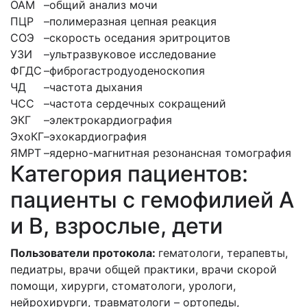
ОАМ
–
общий анализ мочи
ПЦР
–
полимеразная цепная реакция
СОЭ
–
скорость оседания эритроцитов
УЗИ
–
ультразвуковое исследование
ФГДС
–
фиброгастродуоденоскопия
ЧД
–
частота дыхания
ЧСС
–
частота сердечных сокращений
ЭКГ
–
электрокардиография
ЭхоКГ
–
эхокардиография
ЯМРТ
–
ядерно-магнитная резонансная томография
Категория пациентов:
пациенты с гемофилией А
и В, взрослые, дети
Пользователи протокола:
гематологи, терапевты,
педиатры, врачи общей практики, врачи скорой
помощи, хирурги, стоматологи, урологи,
нейрохирурги, травматологи – ортопеды,