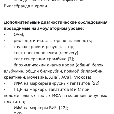
Виллебранда в крови.
Дополнительные диагностические обследования,
проводимые на амбулаторном уровне:
· ОАМ;
· ристоцетин-кофакторная активность;
· группа крови и резус фактор;
· тест восстановления (recovery);
· тест генерации тромбина [7];
· биохимический анализ крови (общий белок,
альбумин, общий билирубин, прямой билирубин,
креатинин, мочевина, АЛаТ, АСаТ, глюкоза);
· ИФА на маркеры вирусных гепатитов [22];
· ПЦР на маркёры гепатитов В и С при
положительных тестах ИФА на маркеры вирусных
гепатитов;
· ИФА на маркеры ВИЧ [22];
· ЭКГ;