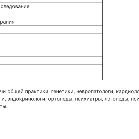
сследование
ерапия
чи общей практики, генетики, невропатологи, кардиоло
ги, эндокринологи, ортопеды, психиатры, логопеды, пс
ты.