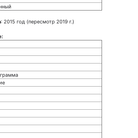
нный
а
: 2015 год (пересмотр 2019 г.)
е:
ограмма
ие