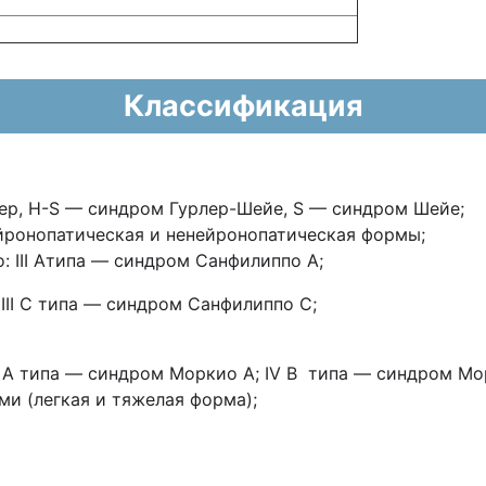
Классификация
лер, H-S — синдром Гурлер-Шейе, S — синдром Шейе;
ейронопатическая и ненейронопатическая формы;
: III Атипа — синдром Санфилиппо A;
 III С типа — синдром Санфилиппо C;
 A типа — синдром Моркио A; IV В типа — синдром Мо
и (легкая и тяжелая форма);