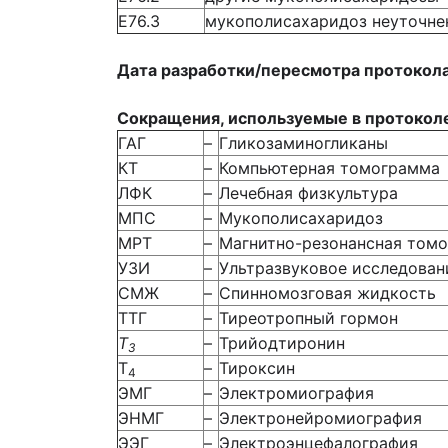
Е76.3
мукополисахаридоз неуточне
Дата разработки/пересмотра протокол
Сокращения, используемые в протокол
ГАГ
–
Гликозаминогликаны
КТ
–
Компьютерная томограмма
ЛФК
–
Лечебная физкультура
МПС
–
Мукополисахаридоз
МРТ
–
Магнитно-резонансная том
УЗИ
–
Ультразвуковое исследован
СМЖ
–
Спинномозговая жидкость
ТТГ
–
Тиреотропный гормон
Т
–
Трийодтиронин
3
Т
–
Тироксин
4
ЭМГ
–
Электромиография
ЭНМГ
–
Электронейромиография
ЭЭГ
–
Электроэнцефалография