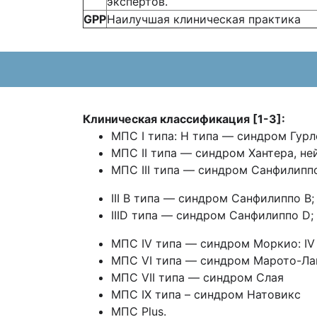
экспертов.
GPP
Наилучшая клиническая практика
Клиничес
к
ая классификация
[1-3
]:
МПС I типа: Н типа — синдром Гур
МПС II типа — синдром Хантера, н
МПС III типа — синдром Санфилиппо
III В типа — синдром Санфилиппо B;
IIID типа — синдром Санфилиппо D;
МПС IV типа — синдром Моркио: IV
МПС VI типа — синдром Марото-Лам
МПС VII типа — синдром Слая
МПС IX типа – синдром Натовикс
МПС Plus.