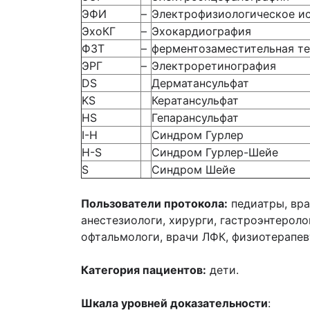
ЭФИ
–
Электрофизиологическое и
ЭхоКГ
–
Эхокардиография
ФЗТ
–
ферментозаместительная т
ЭРГ
–
Электроретинография
DS
Дерматансульфат
KS
Кератансульфат
HS
Гепарансульфат
I-H
Синдром Гурлер
H-S
Синдром Гурлер-Шейе
S
Синдром Шейе
Пользователи протокола:
педиатры, вра
анестезиологи, хирурги, гастроэнтероло
офтальмологи, врачи ЛФК, физиотерапев
Категория пациентов:
дети.
Шкала уровней доказательности
: