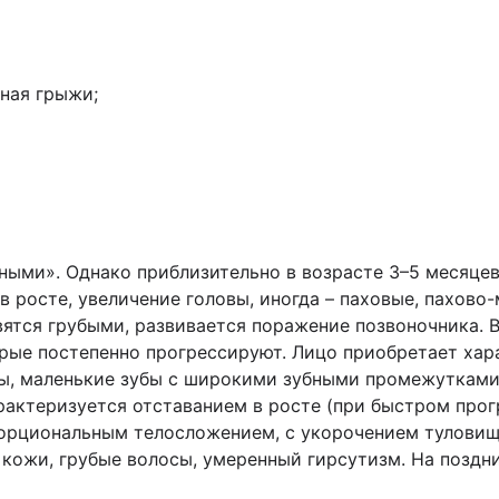
ная грыжи;
ными». Однако приблизительно в возрасте 3–5 месяцев
 росте, увеличение головы, иногда – паховые, пахово
вятся грубыми, развивается поражение позвоночника. 
рые постепенно прогрессируют. Лицо приобретает хар
бы, маленькие зубы с широкими зубными промежутками,
рактеризуется отставанием в росте (при быстром прог
орциональным телосложением, с укорочением туловища
 кожи, грубые волосы, умеренный гирсутизм. На поздн