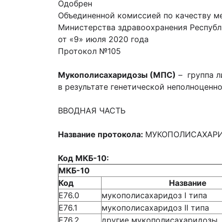
Одобрен
Объединенной комиссией по качеству м
Министерства здравоохранения Республ
от «9» июля 2020 года
Протокол №105
Мукополисахаридозы (МПС)
– группа л
в результате генетической неполноценн
ВВОДНАЯ ЧАСТЬ
Название протокола:
МУКОПОЛИСАХАРИ
Код МКБ-10:
МКБ-10
Код
Название
Е76.0
мукополисахаридоз I типа
Е76.1
мукополисахаридоз II типа
Е76.2
другие мукополисахаридозы