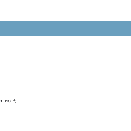
ркио В;