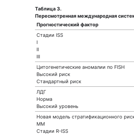
Таблица 3.
Пересмотренная международная систе
Прогностический фактор
Стадии ISS
I
II
III
Цитогенетические аномалии по FISH
Высокий риск
Стандартный риск
ЛДГ
Норма
Высокий уровень
Новая модель стратификационного рис
ММ
Стадии R-ISS