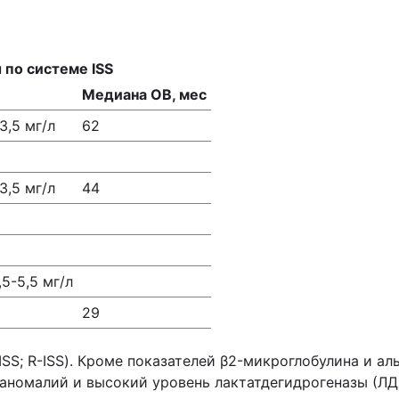
по системе ISS
Медиана ОВ, мес
3,5 мг/л
62
3,5 мг/л
44
5-5,5 мг/л
29
d ISS; R-ISS). Кроме показателей β2-микроглобулина и 
омалий и высокий уровень лактатдегидрогеназы (ЛДГ) 