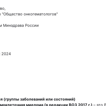
во,
я "Общество онкогематологов"
м Минздрава России
:
2024
я (группы заболеваний или состояний)
оклеточная миелома (в редакции ВОЗ 2017 г.)
– это 