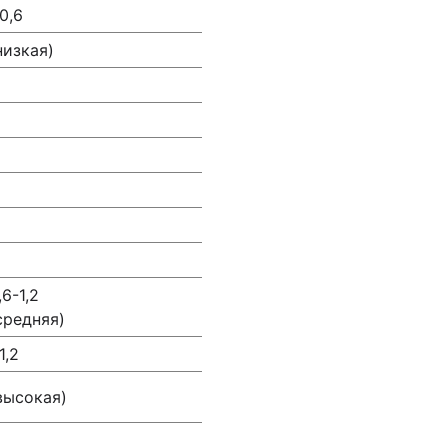
0,6
низкая)
,6-1,2
средняя)
1,2
высокая)