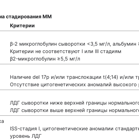
ма стадирования ММ
Критерии
β-2 микроглобулин сыворотки <3,5 мг/л, альбумин 
Критерии не соответствуют I или III стадиям
β2-микроглобулин ≥5,5 мг/л
Наличие del 17p и/или транслокации t(4;14) и/или т
Отсутствие цитогенетических аномалий высокого 
ЛДГ сыворотки ниже верхней границы нормальног
ЛДГ сыворотки выше верхней границы нормальног
ка
ISS-стадия I, цитогенетические аномалии стандарт
уровень ЛДГ