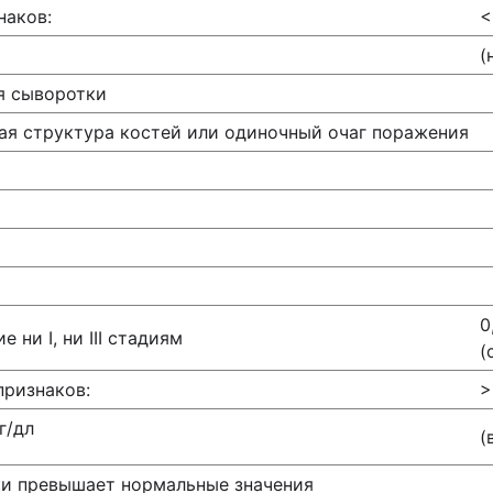
наков:
<
(
я сыворотки
ная структура костей или одиночный очаг поражения
0
 ни I, ни III стадиям
(
признаков:
>
г/дл
(
ки превышает нормальные значения