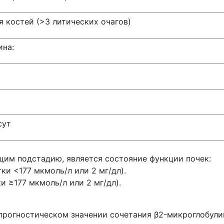
 костей (>3 литических очагов)
ина:
сут
им подстадию, является состояние функции почек:
ки <177 мкмоль/л или 2 мг/дл).
и ≥177 мкмоль/л или 2 мг/дл).
прогностическом значении сочетания β2-микроглобулин