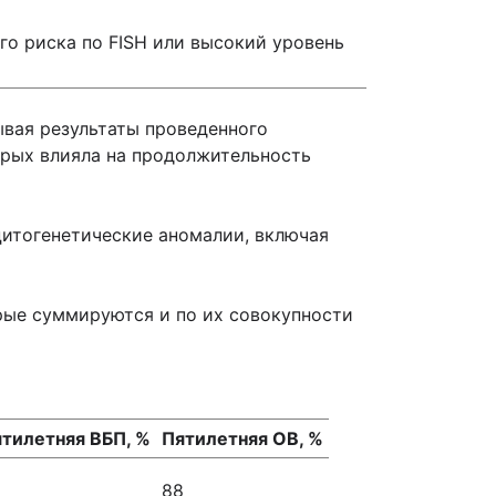
ого риска по FISH или высокий уровень
ывая результаты проведенного
орых влияла на продолжительность
цитогенетические аномалии, включая
рые суммируются и по их совокупности
тилетняя ВБП, %
Пятилетняя ОВ, %
5
88