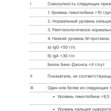
I
Совокупность следующих приз
1. Уровень гемоглобина >10 г/дл
2. Нормальный уровень кальци
3. Рентгенологически нормаль
4. Низкий уровень М-протеина:
а) IgG <50 г/л;
б) IgA <30 г/л
Белок Бенс-Джонса <4 г/сут
II
Показатели, не соответствующие
III
Один или более из следующих 
Уровень гемоглобина <8,5 
Уровень кальция сыворот