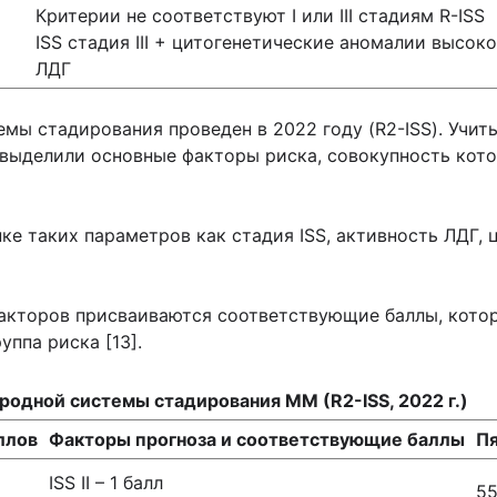
Критерии не соответствуют I или III стадиям R-ISS
ISS стадия III + цитогенетические аномалии высок
ЛДГ
ы стадирования проведен в 2022 году (R2-ISS). Учит
 выделили основные факторы риска, совокупность кот
ке таких параметров как стадия ISS, активность ЛДГ, 
акторов присваиваются соответствующие баллы, кото
уппа риска [13].
одной системы стадирования ММ (R2-ISS, 2022 г.)
ллов
Факторы прогноза и соответствующие баллы
Пя
ISS II – 1 балл
5