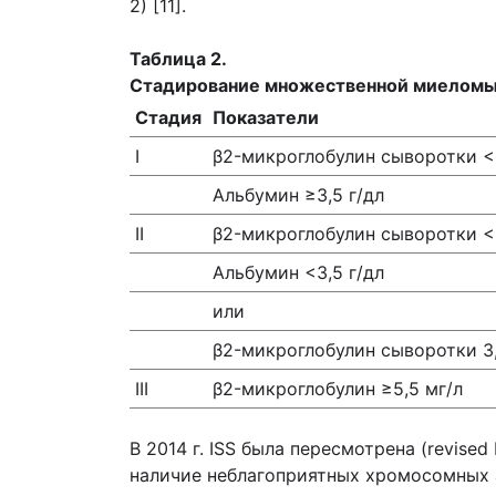
2) [11].
Таблица 2.
Стадирование множественной миеломы 
Стадия
Показатели
I
β2-микроглобулин сыворотки <
Альбумин ≥3,5 г/дл
II
β2-микроглобулин сыворотки <
Альбумин <3,5 г/дл
или
β2-микроглобулин сыворотки 3,
III
β2-микроглобулин ≥5,5 мг/л
В 2014 г. ISS была пересмотрена (revise
наличие неблагоприятных хромосомных ан