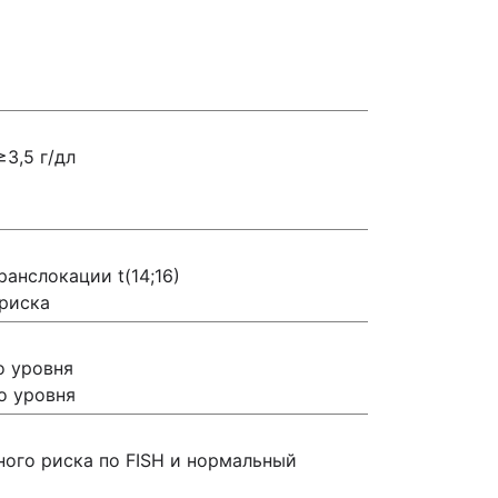
≥3,5 г/дл
ранслокации t(14;16)
риска
о уровня
о уровня
ного риска по FISH и нормальный