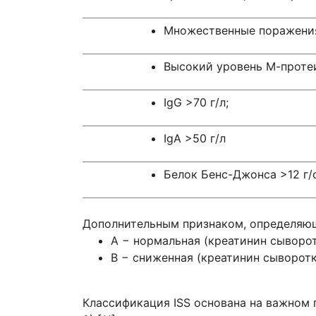
Множественные поражения
Высокий уровень М-проте
IgG >70 г/л;
IgA >50 г/л
Белок Бенс-Джонса >12 г/
Дополнительным признаком, определяющ
А − нормальная (креатинин сыворот
В − сниженная (креатинин сыворотк
Классификация ISS основана на важном 