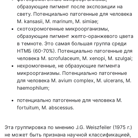
образующие пигмент после экспозиции на
свету. Потенциально патогенные для человека
M. kansasii, M. marinum, M. simiae;
скотохромогенные микроорганизмы,
образующие пигмент желто-оранжевого цвета
в темноте. Это самая большая группа среди
НТМБ (60-70%). Потенциально патогенные для
человека M. scrofulaceum, M. xenopi, M. szulgai;
нехромогенные, не образующие пигмента
микроорганизмы. Потенциально патогенные
для человека M. avium complex, M. ulcerans, M.
haemophilum;
потенциально патогенные для человека M.
fortuitum, M. abscessus.
Эта группировка по мнению J.G. Weiszfeiler (1975 г.)
не может быть признана научной классификацией,