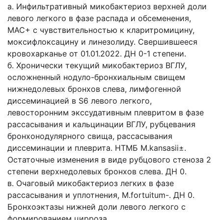
а. Инфильтративный микобактериоз верхней доли
левого легкого в фазе распада и обсеменения,
MАС+ с чувствительностью к кларитромицину,
моксифлоксацину и линезолиду. Свершившееся
кровохарканье от 01.01.2022. ДН 0-1 степени.
б. Хронически текущий микобактериоз ВГЛУ,
осложненный нодуло-бронхиальным свищем
нижнедолевых бронхов слева, лимфогенной
диссеминацией в S6 левого легкого,
левосторонним экссудативным плевритом в фазе
рассасывания и кальцинации ВГЛУ, рубцевания
бронхонодулярного свища, рассасывания
диссеминации и плеврита. НТМБ M.kansasii±.
Остаточные изменения в виде рубцового стеноза 2
степени верхнедолевых бронхов слева. ДН 0.
в. Очаговый микобактериоз легких в фазе
рассасывания и уплотнения, M.fortuitum-. ДН 0.
Бронхоэктазы нижней доли левого легкого с
формированием цирроза.