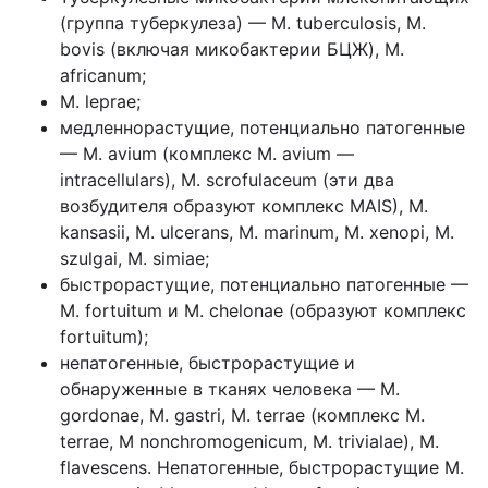
(группа туберкулеза) — М. tuberculosis, М.
bovis (включая микобактерии БЦЖ), М.
africanum;
М. leprae;
медленнорастущие, потенциально патогенные
— М. avium (комплекс М. avium —
intracellulars), М. scrofulaceum (эти два
возбудителя образуют комплекс MAIS), М.
kansasii, М. ulcerans, М. marinum, М. xenopi, М.
szulgai, М. simiae;
быстрорастущие, потенциально патогенные —
М. fortuitum и М. chelonae (образуют комплекс
fortuitum);
непатогенные, быстрорастущие и
обнаруженные в тканях человека — М.
gordonae, М. gastri, М. terrae (комплекс М.
terrae, М nonchromogenicum, М. trivialae), М.
flavescens. Непатогенные, быстрорастущие М.