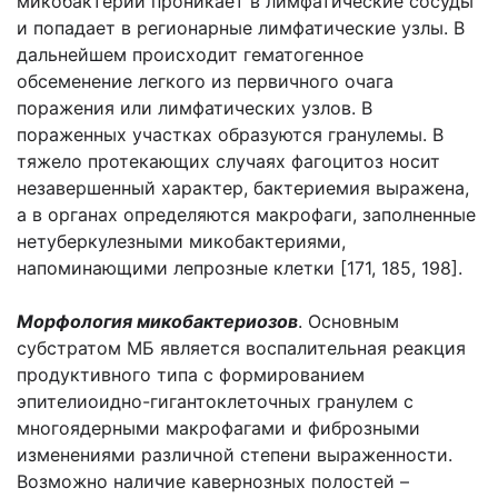
микобактерий проникает в лимфатические сосуды
и попадает в регионарные лимфатические узлы. В
дальнейшем происходит гематогенное
обсеменение легкого из первичного очага
поражения или лимфатических узлов. В
пораженных участках образуются гранулемы. В
тяжело протекающих случаях фагоцитоз носит
незавершенный характер, бактериемия выражена,
а в органах определяются макрофаги, заполненные
нетуберкулезными микобактериями,
напоминающими лепрозные клетки [171, 185, 198].
Морфология микобактериозов
. Основным
субстратом МБ является воспалительная реакция
продуктивного типа с формированием
эпителиоидно-гигантоклеточных гранулем с
многоядерными макрофагами и фиброзными
изменениями различной степени выраженности.
Возможно наличие кавернозных полостей –