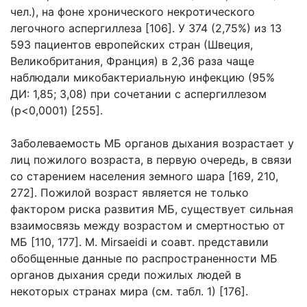
чел.), на фоне хронического некротического
легочного аспергиллеза [106]. У 374 (2,75%) из 13
593 пациентов европейских стран (Швеция,
Великобритания, Франция) в 2,36 раза чаще
наблюдали микобактериальную инфекцию (95%
ДИ: 1,85; 3,08) при сочетании с аспергиллезом
(p<0,0001) [255].
Заболеваемость МБ органов дыхания возрастает у
лиц пожилого возраста, в первую очередь, в связи
со старением населения земного шара [169, 210,
272]. Пожилой возраст является не только
фактором риска развития МБ, существует сильная
взаимосвязь между возрастом и смертностью от
МБ [110, 177]. M. Mirsaeidi и соавт. представили
обобщенные данные по распространенности МБ
органов дыхания среди пожилых людей в
некоторых странах мира (см. табл. 1) [176].