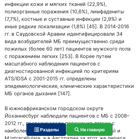
инфекции кожи и мягких тканей (22,9%),
полиорганные поражения (10,6%), лимфадениты
(7,7%), костные и суставные инфекции (2,9%) и
иные редкие локализации (1,8%) [45]. В 2014-2016
гг. в Саудовской Аравии идентифицировали 34
вида возбудителей МБ преимущественно среди
пожилых (более 60 лет) пациентов мужского пола
с поражением легких [253]. В Корее путем
масштабного наблюдения пациентов с
диагностированной инфекцией по критериям
ATS/IDSA с 2001-2015 гг. определены
эпидемиологические, клинические характеристики
МБ органов дыхания [147].
В южноафриканском городском округе
Йоханнесбург наблюдали пациентов с МБ с 2008–
2012 гг., превалировали поражения легких с
Разделы
На главную
наиболее частыми возбудителями M.kansasii и
M.intracellulare, а в Австралии за этот же период