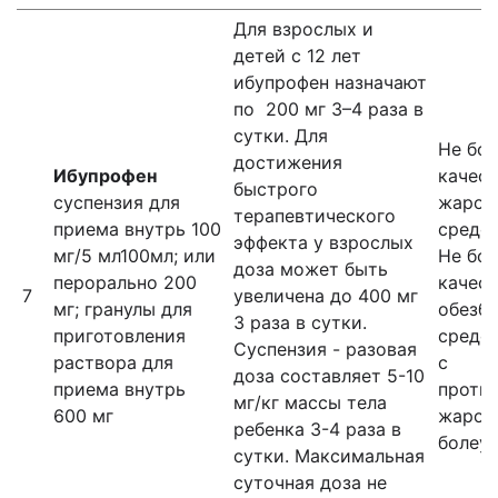
Для взрослых и
детей с 12 лет
ибупрофен назначают
по 200 мг 3–4 раза в
сутки. Для
Не бол
достижения
Ибупрофен
качест
быстрого
суспензия для
жароп
терапевтического
приема внутрь 100
средс
эффекта у взрослых
мг/5 мл100мл; или
Не бол
доза может быть
перорально 200
качест
7
увеличена до 400 мг
мг; гранулы для
обезб
3 раза в сутки.
приготовления
средс
Суспензия - разовая
раствора для
с
доза составляет 5-10
приема внутрь
проти
мг/кг массы тела
600 мг
жароп
ребенка 3-4 раза в
болеу
сутки. Максимальная
суточная доза не