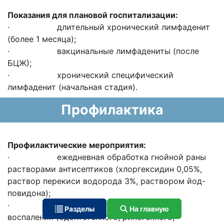
Показания для плановой госпитализации:
· длительный хронический лимфаденит
(более 1 месяца);
· вакцинальные лимфадениты (после
БЦЖ);
· хронический специфический
лимфаденит (начальная стадия).
Профилактика
Профилактические мероприятия:
· ежедневная обработка гнойной раны
растворами антисептиков (хлоргексидин 0,05%,
раствор перекиси водорода 3%, раствором йод-
повидона);
· санация хронических очагов
Разделы
На главную
воспаления (одонтогенного, риногенного,