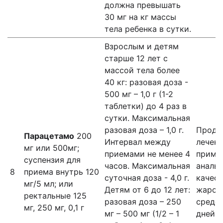
должна превышать
30 мг на кг массы
тела ребенка в сутки.
Взрослым и детям
старше 12 лет с
массой тела более
40 кг: разовая доза -
500 мг – 1,0 г (1-2
таблетки) до 4 раз в
сутки. Максимальная
разовая доза – 1,0 г.
Продо
Парацетамо
200
Интервал между
лечени
мг или 500мг;
приемами не менее 4
примен
суспензия для
часов. Максимальная
анальг
8
приема внутрь 120
суточная доза - 4,0 г.
качест
мг/5 мл; или
Детям от 6 до 12 лет:
жароп
ректальные 125
разовая доза – 250
средст
мг, 250 мг, 0,1 г
мг – 500 мг (1/2 – 1
дней.