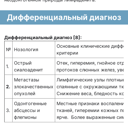
Дифференциальный диагноз
Дифференциальный диагноз
[8]
:
Основные клинические диффер
№
Нозология
критерии
Острый
Отек, гиперемия, гнойное отд
1.
сиалоаденит
протоков слюнных желез, увел
Метастазы
Лимфатические узлы плотные,
2.
злокачественных
спаянные с окружающими ткан
опухолей
Снижение веса, бледность кож
Одонтогенные
Местные признаки воспаления
3.
абсцессы и
тканей, гиперемии кожных по
флегмоны
ярче. Более выраженные симп