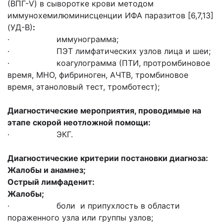
(ВПГ-V) в сыворотке крови методом
иммунохемилюминисценции ИФА паразитов [6,7,13]
(УД-В)
:
· иммунограмма;
· ПЭТ лимфатических узлов лица и шеи;
· коагулограмма (ПТИ, протромбиновое
время, МНО, фибриноген, АЧТВ, тромбиновое
время, этаноловый тест, тромботест);
Диагностические мероприятия, проводимые на
этапе скорой неотложной помощи:
· ЭКГ.
Диагностические критерии постановки диагноза:
Жалобы и анамнез;
Острый лимфаденит:
Жалобы;
· боли и припухлость в области
пораженного узла или группы узлов;