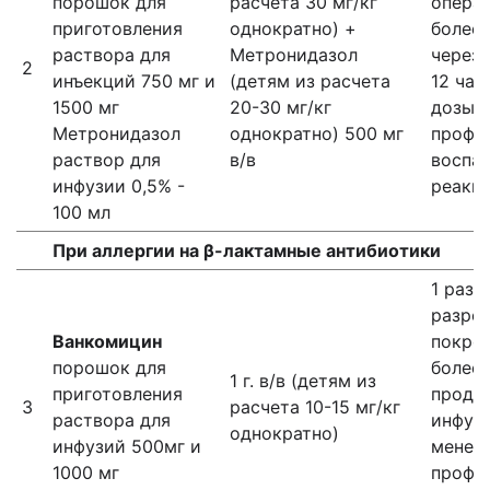
порошок для
расчета 30 мг/кг
опера
приготовления
однократно) +
более 
раствора для
Метронидазол
через 
2
инъекций 750 мг и
(детям из расчета
12 час
1500 мг
20-30 мг/кг
дозы, 
Метронидазол
однократно) 500 мг
профи
раствор для
в/в
воспа
инфузии 0,5% -
реакц
100 мл
При аллергии на β-лактамные антибиотики
1 раз 
разре
Ванкомицин
покров
порошок для
более 
1 г. в/в (детям из
приготовления
продо
3
расчета 10-15 мг/кг
раствора для
инфуз
однократно)
инфузий 500мг и
менее 
1000 мг
профи