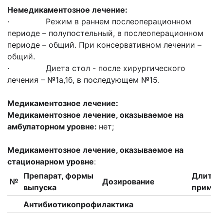
Немедикаментозное лечение:
· Режим в раннем послеоперационном
периоде – полупостельный, в послеоперационном
периоде – общий. При консервативном лечении –
общий.
· Диета стол - после хирургического
лечения – №1а,1б, в последующем №15.
Медикаментозное лечение:
Медикаментозное лечение, оказываемое на
амбулаторном уровне:
нет;
Медикаментозное лечение, оказываемое на
стационарном уровне
:
Препарат, формы
Длите
№
Дозирование
выпуска
приме
Антибиотикопрофилактика