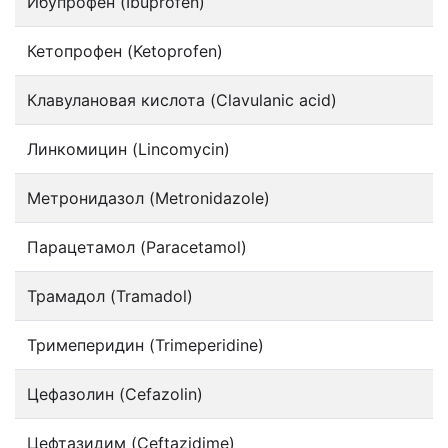
Ибупрофен (Ibuprofen)
Кетопрофен (Ketoprofen)
Клавулановая кислота (Clavulanic acid)
Линкомицин (Lincomycin)
Метронидазол (Metronidazole)
Парацетамол (Paracetamol)
Трамадол (Tramadol)
Тримеперидин (Trimeperidine)
Цефазолин (Cefazolin)
Цефтазидим (Ceftazidime)