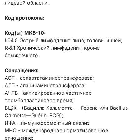
лицевой области.
Код протокола:
Код(ы) МКБ-10:
L04.0 Острый лимфаденит лица, головы и шеи;
I88.1 Хронический лимфаденит, кроме
брыжеечного.
Сокращения:
АСТ
-
аспартатаминострансфераза;
АЛТ
-
аланинаминотрансфераза;
АЧТВ
-
активированное частичное
тромбопластиновое время;
БЦЖ
-
(Бацилла Кальметта — Герена или Bacillus
Calmette—Guérin, BCG);
ИФА -
иммуноферментный анализ
МНО -
международное нормализованное
отношение;