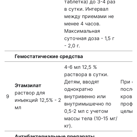
таблетка) до 3-4 раз
в сутки. Интервал
между приемами не
менее 4 часов.
Максимальная
суточная доза - 1,5 г
- 2,0 г.
Гемостатические средства
4-6 мл 12,5 %
раствора в сутки.
Детям, вводят
При о
Этамзилат
однократно
после
раствор для
9
внутривенно или
кровот
инъекций 12,5% - 2
внутримышечно по
профи
мл
0,5-2 мл с учетом
целью
массы тела (10-15 мг/
кг).
Антибактериальные препараты