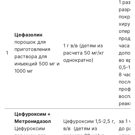
1 раз 
разре
покров
хирур
опера
Цефазолин
продо
порошок для
1 г в/в (детям из
часа и
приготовления
1
расчета 50 мг/кг
дополн
раствора для
однократно)
во вре
инъекций 500 мг и
0,5-1 
1000 мг
8 часо
после 
профи
воспа
реакц
Цефуроксим +
Метронидазол
Цефуроксим 1,5-2,5 г,
за 1 ча
Цефуроксим
в/в (детям из
до раз