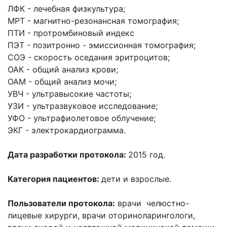
ЛФК -
лечебная физкультура;
МРТ -
магнитно-резонансная томография;
ПТИ -
протромбиновый индекс
ПЭТ -
позитронно - эмиссионная томография;
СОЭ -
скорость оседания эритроцитов;
ОАК
-
общий анализ крови;
ОАМ -
общий анализ мочи;
УВЧ
-
ультравысокие частоты;
УЗИ
-
ультразвуковое исследование;
УФО
-
ультрафиолетовое облучение;
ЭКГ
-
электрокардиограмма.
Дата разработки протокола:
2015 год.
Категория пациентов:
дети и взрослые.
Пользователи протокола:
врачи челюстно-
лицевые хирурги, врачи оториноларингологи,