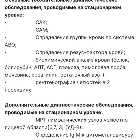
обследования, проводимые на стационарном
уровне:
· ОАК;
· ОАМ;
· Определение группы крови по системе
ABO;
· Определение резус-фактора крови;
· биохимический анализ крови (белок,
билирубин, АЛТ, АСТ, глюкоза, тимоловая проба,
мочевина, креатинин, остаточный азот);
· рентгенография челюстей в 2
проекциях.
Дополнительные диагностические обследования,
проводимые на стационарном уровне:
· МРТ лимфатических узлов челюстно-
лицевой области[6,7,13] (УД-В)
:
· Определение Ig M к цитомегаловирусу