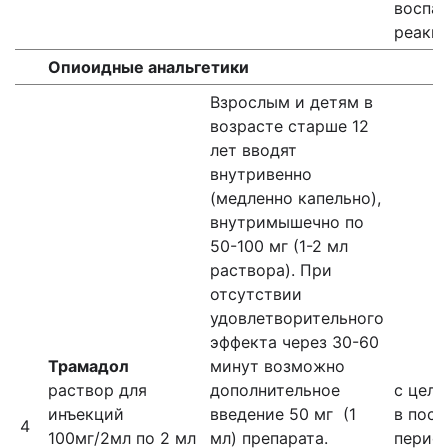
воспа
реакц
Опиоидные анальгетики
Взрослым и детям в
возрасте старше 12
лет вводят
внутривенно
(медленно капельно),
внутримышечно по
50-100 мг (1-2 мл
раствора). При
отсутствии
удовлетворительного
эффекта через 30-60
Трамадол
минут возможно
раствор для
дополнительное
с цель
инъекций
введение 50 мг (1
в пос
4
100мг/2мл по 2 мл
мл) препарата.
период