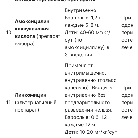
Внутривенно
Взрослые: 1,2 г
При р
Амоксицилин
каждые 6-8 ч.
одонт
клавулановая
10
Дети: 40-60 мг/кг/
периос
кислота
(препарат
сут (по
остеом
выбора)
амоксициллину) в
лечени
3 введения.
Применяют
внутримышечно,
внутривенно (только
капельно). Вводить
При р
Линкомицин
внутривенно без
одонт
11
(альтернативный
предварительного
периос
препарат)
разведения нельзя.
остеом
Взрослые: 0,6-1,2
лечени
каждые 12 ч.
Дети: 10-20 мг/кг/сут