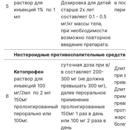
раствор для
Дозировка для детей
в пос
5
инъекций 1% по 1
старше 2х лет
период
мл
составляет 0.1 - 0.5
мг/кг массы тела,
при необходимости
возможно повторное
введение препарата.
Нестероидные противоспалительные средства
суточная доза при в/
Длите
Кетопрофен
в составляет 200-
при в/
раствор для
300 мг (не должна
превыш
инъекций 100
превышать 300 мг),
Длите
мг/2мл по 2 мл
далее пероральное
6
приме
150мг
применение
превыш
пролонгированный
пролонгированные
проти
перорально или
150мг 1 раз в день
жароп
100мг.
или 100 мг 2 раза в
болеу
день