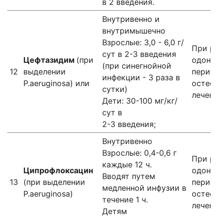
в 2 введения.
Внутривенно и
внутримышечно
Взрослые: 3,0 - 6,0 г/
При р
сут в 2-3 введения
Цефтазидим
(при
одонт
(при синегнойной
12
выделении
периос
инфекции - 3 раза в
P.aeruginosa) или
остеом
сутки)
лечени
Дети: 30-100 мг/кг/
сут в
2-3 введения;
Внутривенно
Взрослые: 0,4-0,6 г
При р
каждые 12 ч.
Ципрофлоксацин
одонт
Вводят путем
13
(при выделении
периос
медленной инфузии в
P.aeruginosa)
остеом
течение 1 ч.
лечени
Детям