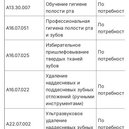
Обучение гигиене
По
A13.30.007
полости рта
потребности
Профессиональная
По
A16.07.051
гигиена полости рта
потребности
и зубов
Избирательное
пришлифовывание
По
A16.07.025
твердых тканей
потребности
зубов
Удаление
наддесневых и
По
A16.07.022
поддесневых зубных
потребности
отложений (ручными
инструментами)
Ультразвуковое
удаление
По
А22.07.002
наддесневых зубных
потребности