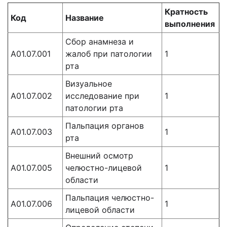
Кратность
Код
Название
выполнения
Сбор анамнеза и
А01.07.001
жалоб при патологии
1
рта
Визуальное
А01.07.002
исследование при
1
патологии рта
Пальпация органов
А01.07.003
1
рта
Внешний осмотр
А01.07.005
челюстно-лицевой
1
области
Пальпация челюстно-
А01.07.006
1
лицевой области