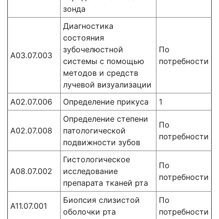
зонда
Диагностика
состояния
зубочелюстной
По
A03.07.003
системы с помощью
потребности
методов и средств
лучевой визуализации
А02.07.006
Определение прикуса
1
Определение степени
По
А02.07.008
патологической
потребности
подвижности зубов
Гистологическое
По
A08.07.002
исследование
потребности
препарата тканей рта
Биопсия слизистой
По
A11.07.001
оболочки рта
потребности