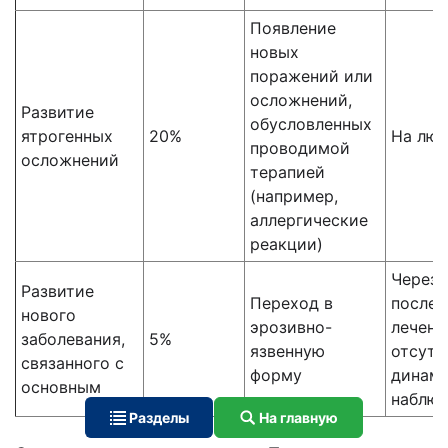
Появление
новых
поражений или
осложнений,
Развитие
обусловленных
ятрогенных
20%
На люб
проводимой
осложнений
терапией
(например,
аллергические
реакции)
Через 
Развитие
Переход в
после 
нового
эрозивно-
лечени
заболевания,
5%
язвенную
отсутс
связанного с
форму
динами
основным
наблю
Разделы
На главную