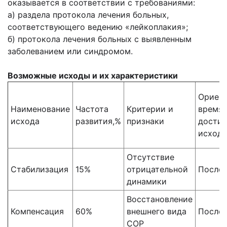
оказывается в соответствии с требованиями:
а) раздела протокола лечения больных,
соответствующего ведению «лейкоплакия»;
б) протокола лечения больных с выявленным
заболеванием или синдромом.
Возможные исходы и их характеристики
Ориен
Наименование
Частота
Критерии и
время
исхода
развития,%
признаки
дости
исхода
Отсутствие
Стабилизация
15%
отрицательной
После 
динамики
Восстановление
Компенсация
60%
внешнего вида
После 
СОР