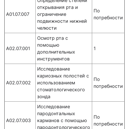
Определение степени
открывания рта и
По
А01.07.007
ограничение
потребности
подвижности нижней
челюсти
Осмотр рта с
помощью
А02.07.001
1
дополнительных
инструментов
Исследование
кариозных полостей с
По
А02.07.002
использованием
потребности
стоматологического
зонда
Исследование
пародонтальных
По
А02.07.003
карманов с помощью
потребности
пародонтологического