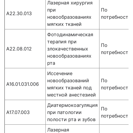
Лазерная хирургия
при
По
A22.30.013
новообразованиях
потребности
мягких тканей
Фотодинамическая
терапия при
По
A22.08.012
злокачественных
потребности
новообразованиях
рта
Иссечение
новообразований
По
A16.01.031.006
мягких тканей под
потребности
местной анестезией
Диатермокоагуляция
По
A17.07.003
при патологии
потребности
полости рта и зубов
Лазерная