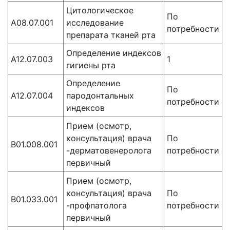
Цитологическое
По
А08.07.001
исследование
потребности
препарата тканей рта
Определение индексов
А12.07.003
1
гигиены рта
Определение
По
А12.07.004
пародонтальных
потребности
индексов
Прием (осмотр,
консультация) врача
По
B01.008.001
-дерматовенеролога
потребности
первичный
Прием (осмотр,
консультация) врача
По
B01.033.001
-профпатолога
потребности
первичный