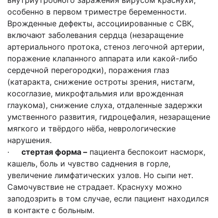
внутриутробного заражения вирусом краснухи,
особенно в первом триместре беременности.
Врожденные дефекты, ассоциированные с СВК,
включают заболевания сердца (незаращение
артериального протока, стеноз легочной артерии,
поражение клапанного аппарата или какой-либо
сердечной перегородки), поражения глаз
(катаракта, снижение остроты зрения, нистагм,
косоглазие, микрофтальмия или врожденная
глаукома), снижение слуха, отдаленные задержки
умственного развития, гидроцефалия, незаращение
мягкого и твёрдого нёба, неврологические
нарушения.
·
стертая форма –
пациента беспокоит насморк,
кашель, боль и чувство саднения в горле,
увеличение лимфатических узлов. Но сыпи нет.
Самочувствие не страдает. Краснуху можно
заподозрить в том случае, если пациент находился
в контакте с больным.