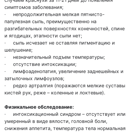
случаем краснухи за 11-21 дней до появления
симптомов заболевания;
· непродолжительная мелкая пятнисто-
папулезная сыпь, преимущественно на
разгибательных поверхностях конечностей, спине
и ягодицах, этапности сыпи нет;
· сыпь исчезает не оставляя пигментацию и
шелушение;
· незначительный подъем температуры;
· отсутствие интоксикации;
· лимфоаденопатия, увеличение заднешейных и
затылочных лимфоузлов;
· редко артралгия (поражаются мелкие суставы
кистей рук, реже – коленные и локтевые).
Физикальное обследование:
· интоксикационный синдром – отсутствует или
умеренный в виде вялости, головной боли,
снижения аппетита, температура тела нормальная