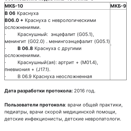
МКБ-10
МКБ-9
В 06
Краснуха
B06.0 +
Краснуха с неврологическими
осложнениями.
· Краснушный: энцефалит (G05.1),
менингит (G02.0) . менингоэнцефалит (G05.1)
·
·
B 06.8
Краснуха с другими
осложнениями.
· Краснушный(ая): артрит + (M01.4),
пневмония + (J17.1).
· B 06.9 Краснуха неосложненная
Дата разработки протокола:
2016 год.
Пользователи протокола
: врачи общей практики,
педиатры, врачи скорой медицинской помощи,
детские инфекционисты, детские невропатологи.