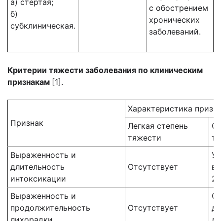
а) стертая;
с обострением
б)
хронических
субклиническая.
заболеваний.
Критерии тяжести заболевания по клиническим
признакам
[1].
Характеристика призн
Признак
Легкая степень
Ср
тяжести
т
Выраженность и
У
длительность
Отсутствует
вы
интоксикации
2 
Выраженность и
Су
продолжительность
Отсутствует
дл
лихорадки
дн