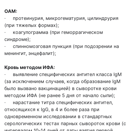
ОАМ:
· протеинурия, микрогематурия, цилиндрурия
(при тяжелых формах);
· коагулограмма (при геморрагическом
синдроме);
· спинномозговая пункция (при подозрении на
менингит, энцефалит);
Кровь методом ИФА:
· выявление специфических антител класса IgM
(за исключением случаев, когда образование IgM
было вызвано вакцинацией) в сыворотке крови
методом ИФА (не ранее 5 дня от начало сыпи);
· нарастание титра специфических антител,
относящихся к IgG, в 4 и более раза при
одновременном исследовании в стандартных
серологических тестах парных сывороток крови (с
интервалом 10-14 дней от даты взятия первой