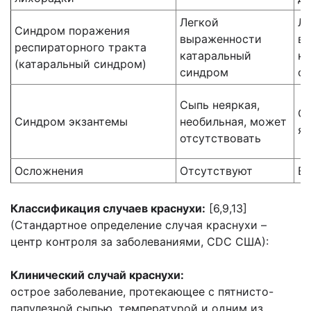
Легкой
Ле
Синдром поражения
выраженности
в
респираторного тракта
катаральный
ка
(катаральный синдром)
синдром
с
Сыпь неяркая,
Сы
Синдром экзантемы
необильная, может
яр
отсутствовать
Осложнения
Отсутствуют
В
Классификация случаев краснухи:
[6,9,13]
(Стандартное определение случая краснухи –
центр контроля за заболеваниями, CDC США):
Клинический случай краснухи:
острое заболевание, протекающее с пятнисто-
папулезной сыпью, температурой и одним из