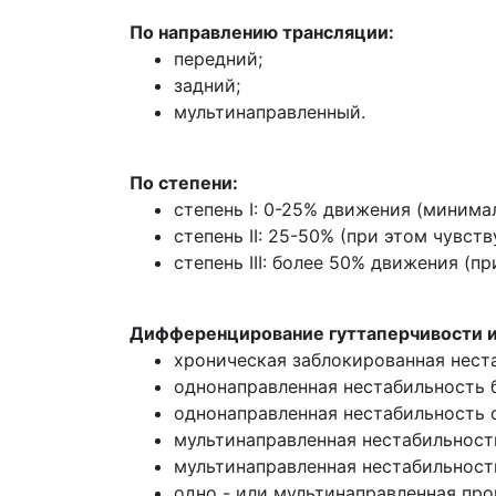
По направлению трансляции:
передний;
задний;
мультинаправленный.
По степени:
степень I: 0-25% движения (минима
степень II: 25-50% (при этом чувст
степень III: более 50% движения (п
Дифференцирование гуттаперчивости и
хроническая заблокированная нест
однонаправленная нестабильность 
однонаправленная нестабильность 
мультинаправленная нестабильност
мультинаправленная нестабильност
одно - или мультинаправленная про