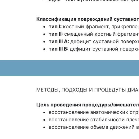
Классификация повреждений суставного к
тип I:
костный фрагмент, прикреплен
тип II:
смещенный костный фрагмент
тип III А:
дефицит суставной повер
тип III Б:
дефицит суставной повер
МЕТОДЫ, ПОДХОДЫ И ПРОЦЕДУРЫ ДИА
Цель проведения процедуры/вмешател
восстановление анатомических стру
восстановление стабильности плече
восстановление объема движений в