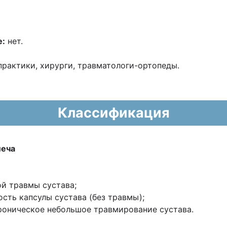
е:
нет.
рактики, хирурги, травматологи-ортопеды.
Классификация
леча
ой травмы сустава;
сть капсулы сустава (без травмы);
роническое небольшое травмирование сустава.