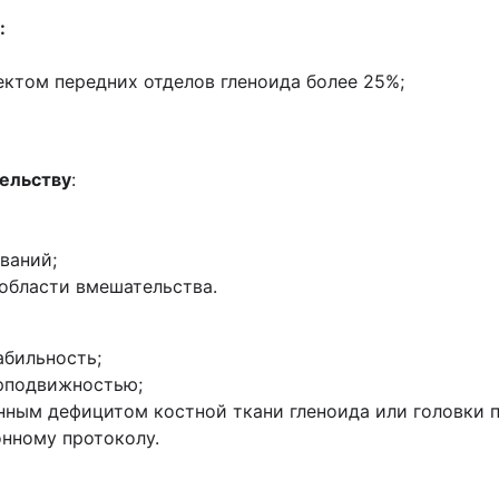
:
ектом передних отделов гленоида более 25%;
ельству
:
ваний;
области вмешательства.
абильность;
ерподвижностью;
нным дефицитом костной ткани гленоида или головки п
онному протоколу.