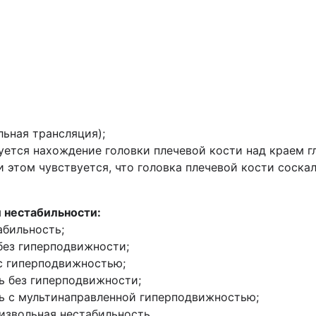
льная трансляция);
вуется нахождение головки плечевой кости над краем г
ри этом чувствуется, что головка плечевой кости соскал
 нестабильности:
абильность;
без гиперподвижности;
с гиперподвижностью;
ь без гиперподвижности;
ь с мультинаправленной гиперподвижностью;
извольная нестабильность.