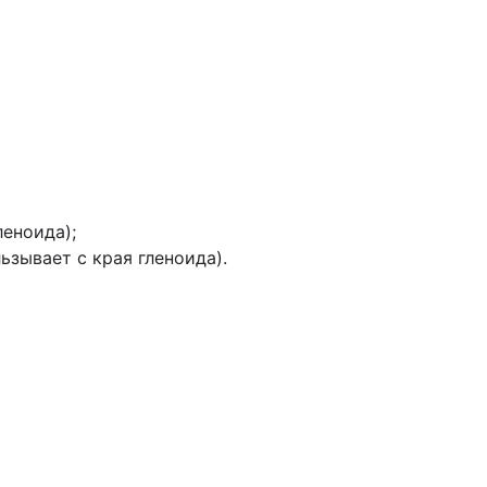
леноида);
ьзывает с края гленоида).