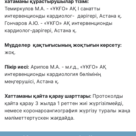
хатаманы құрастырушылар тізімі:
Темиркулов М.А. - «ҰКҒО» АҚ I санатты
интервенционды кардиолог- дәрігері, Астана қ.
Гончаров А.Ю. - «ҰКҒО» АҚ интервенционды
кардиолог-дәрігері, Астана қ.
Мүдделер қақтығысының жоқтығын көрсету:
жоқ.
Пікір иесі:
Арипов М.А. - м.ғ.д., «ҰКҒО» АҚ
интервенционды кардиология бөлімінің
меңгерушісі, Астана қ.
Хаттаманы қайта қарау шарттары:
Протоколды
қайта қарау 3 жылда 1 реттен жиі жүргізілмейді,
немесе коронароангиография жүргізу туралы жаңа
мәліметтертүскен жағдайда.