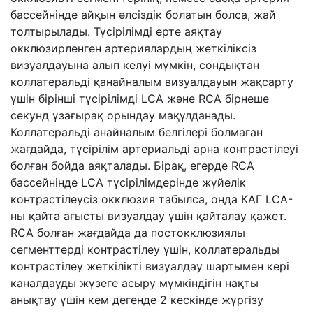
бассейнінде айқын әлсіздік болатын болса, жай
толтырылады. Түсірілімді ерте аяқтау
окклюзирленген артериялардың жеткіліксіз
визуалдауына алып келуі мүмкін, сондықтан
коллатеральді қанайналым визуалдауын жақсарту
үшін бірінші түсірілімді LCA және RCA бірнеше
секунд ұзағырақ орындау мақұлданады.
Коллатеральді анайналым белгілері болмаған
жағдайда, түсірілім артериальді арна контрастілеуі
болған бойда аяқталады. Бірақ, егерде RCA
бассейнінде LCA түсірілімдерінде жүйелік
контрастілеусіз окклюзия табылса, онда КАГ LCA-
ны қайта ағысты визуалдау үшін қайталау қажет.
RCA болған жағдайда да постокклюзиялы
сегменттерді контрастілеу үшін, коллатеральды
контрастілеу жеткілікті визуалдау шартымен кері
каналдауды жүзеге асыру мүмкіндігін нақты
анықтау үшін кем дегенде 2 кескінде жүргізу