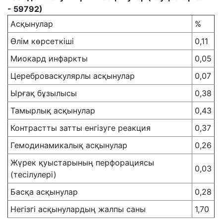
- 59792)
Асқынулар
%
Өлім көрсеткіші
0,11
Миокард инфаркты
0,05
Цереброваскулярлы асқынулар
0,07
Ырғақ бұзылысы
0,38
Тамырлық асқынулар
0,43
Контрастты затты енгізуге реакция
0,37
Гемодинамикалық асқынулар
0,26
Жүрек қуыстарының перфорациясы
0,03
(тесілулері)
Басқа асқынулар
0,28
Негізгі асқынулардың жалпы саны
1,70