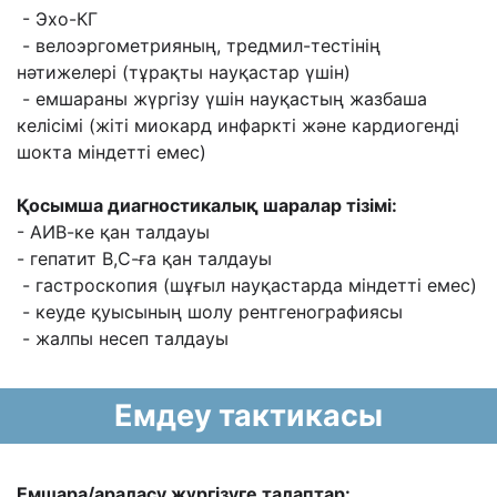
- Эхо-КГ
- велоэргометрияның, тредмил-тестінің
нәтижелері (тұрақты науқастар үшін)
- емшараны жүргізу үшін науқастың жазбаша
келісімі (жіті миокард инфаркті және кардиогенді
шокта міндетті емес)
Қосымша диагностикалық шаралар тізімі:
- АИВ-ке қан талдауы
- гепатит В,С-ға қан талдауы
- гастроскопия (шұғыл науқастарда міндетті емес)
- кеуде қуысының шолу рентгенографиясы
- жалпы несеп талдауы
Емдеу тактикасы
Емшара/араласу жүргізуге талаптар: