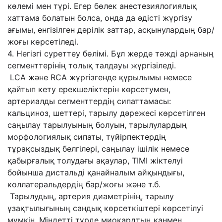
көлемі мен түрі. Егер бөлек анестезиялогиялық
хаттама болатын болса, онда да әдісті жүргізу
ағымы, енгізілген дәрілік заттар, асқынулардың бар/
жоғы көрсетіледі.
4. Негізгі суреттеу бөлімі. Бұл жерде тәжді арнаның
сегменттерінің толық талдауы жүргізіледі.
LCA және RCA жүргізгенде құрылымы немесе
қайтып кету ерекшеліктерін көрсетумен,
артериалды сегменттердің сипаттамасы:
кальциноз, шеттері, тарылу дәрежесі көрсетілген
саңылау тарылуының болуын, тарылулардың
морфологиялық сипаты, түйірпектердің
тұрақсыздық белгілері, саңылау ішілік немесе
қабырғалық толудағы ақаулар, TIМI жіктелуі
бойынша дистальді қанайналым айқындығы,
коллатеральдердің бар/жоғы және т.б.
Тарылудың, артерия диаметрінің, тарылу
ұзақтылығының сандық көрсеткіштері көрсетілуі
мүмкін. Міндетті түрде миокардтың қанмен