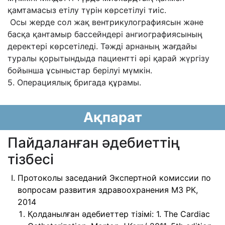
қамтамасыз етілу түрін көрсетілуі тиіс.
Осы жерде сол жақ вентрикулографиясын және
басқа қантамыр бассейндері ангиографиясының
деректері көрсетіледі. Тәжді арнаның жағдайы
туралы қорытындыда пациентті әрі қарай жүргізу
бойынша ұсыныстар берілуі мүмкін.
5. Операциялық бригада құрамы.
Ақпарат
Пайдаланған әдебиеттің
тізбесі
Протоколы заседаний Экспертной комиссии по
вопросам развития здравоохранения МЗ РК,
2014
Қолданылған әдебиеттер тізімі: 1. The Cardiac