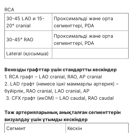
RCA
30-45 LAO и 15-
Проксимальді және орта
20° cranial
сегменттері, PDA
Проксимальді және орта
30-45° RAO
сегменттері, PDA
Lateral (қосымша)
Венозды графттар үшін стандартты кескіндер
1. RCA графт – LAO cranial, RAO, AP cranial
2. LAD графт (немесе ішкі маммарлы артерия) –
бүйірлік, RAO cranial, LAO cranial, AP
3. CFX графт (икОМ) – LAO caudal, RAO caudal
Тәж артерияларының анықталған сегменттерін
визуалдау үшін ұтымды кескіндер
Сегмент
Кескін