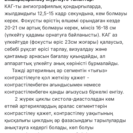
КАГ-ты ангиографиялық қондырғыларда,
жылдамдығы 12,5-15 кадр секундына, кем болмауы
керек. Фокусты өрістің өлшемі орындаған кезде
20-21 см артық болмауы керек, мінсіз 16-18 см
(үлкейту қадамы орнатуға байланысты). КАГ аз
үлкейтуде (фокусты өріс 23см жоғары) қалаусыз,
себебі рұқсат өрісі тарлау, визуалдау және
қантамыр арнасын бағалау қиындайды, ал
аппараттық үлкейту анық көріністі бұрмалайды.
Тәжді артерияның әр сегментін «тығыз»
контрастілеуге қол жеткізу қажет -
контрастіленбеген ағындысымен немесе
контрастіленбеген қанды ағызусыз біркелкі енгізу.
2 жүрек циклы систола-диастоладан кем
етпей артериялардың аралас сегменттерін
контрастілеу қажет, контрастілеу уақытының
қысқалығы циклдың әр фазасындағы тарылуларды
анықтауға кедергі болады, көп болуы