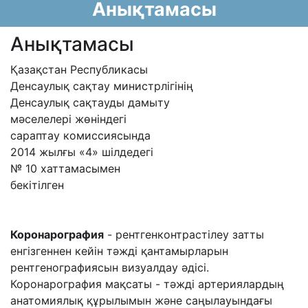
Анықтамасы
Анықтамасы
Қазақстан Республикасы
Денсаулық сақтау министрлiгiнің
Денсаулық сақтауды дамыту
мәселелері жөніндегі
сараптау комиссиясында
2014 жылғы «4» шілдедегі
№ 10 хаттамасымен
бекітілген
Коронарография
- рентгенконтрастілеу затты
енгізгеннен кейін тәжді қантамырларын
рентгенографиясын визуалдау әдісі.
Коронарография мақсаты - тәжді артериялардың
анатомиялық құрылымын және саңылауындағы