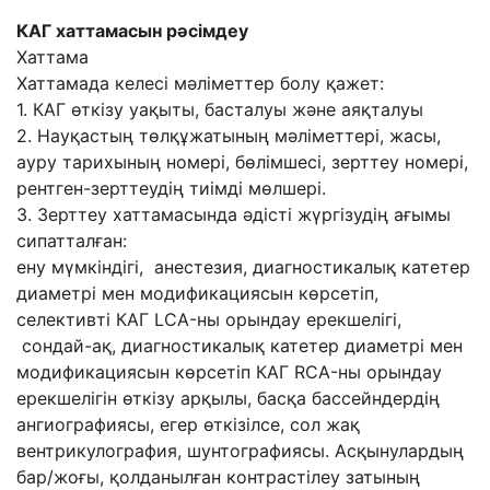
КАГ хаттамасын рәсімдеу
Хаттама
Хаттамада келесі мәліметтер болу қажет:
1. КАГ өткізу уақыты, басталуы және аяқталуы
2. Науқастың төлқұжатының мәліметтері, жасы,
ауру тарихының номері, бөлімшесі, зерттеу номері,
рентген-зерттеудің тиімді мөлшері.
3. Зерттеу хаттамасында әдісті жүргізудің ағымы
сипатталған:
ену мүмкіндігі, анестезия, диагностикалық катетер
диаметрі мен модификациясын көрсетіп,
селективті КАГ LCA-ны орындау ерекшелігі,
сондай-ақ, диагностикалық катетер диаметрі мен
модификациясын көрсетіп КАГ RCA-ны орындау
ерекшелігін өткізу арқылы, басқа бассейндердің
ангиографиясы, егер өткізілсе, сол жақ
вентрикулография, шунтографиясы. Асқынулардың
бар/жоғы, қолданылған контрастілеу затының