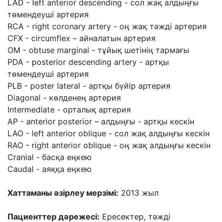
LAD - left anterior descending - сол жақ алдыңғы
төмендеуші артерия
RCA - right coronary artery - оң жақ тәжді артерия
CFX - circumflex – айналатын артерия
OM - obtuse marginal - тұйық шетінің тармағы
PDA - posterior descending artery - артқы
төмендеуші артерия
PLB - poster lateral - артқы бүйір артерия
Diagonal - көлденең артерия
Intermediate - орталық артерия
AP - anterior posterior – алдыңғы - артқы кескін
LAO - left anterior oblique - сол жақ алдыңғы кескін
RAO - right anterior oblique - оң жақ алдыңғы кескін
Cranial - басқа еңкею
Caudal - аяққа еңкею
Хаттаманы әзірлеу мерзімі:
2013 жыл
Пациенттер дәрежесі:
Ересектер, тәжді