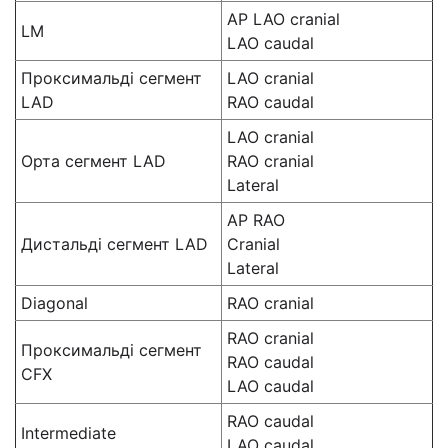
AP LAO cranial
LM
LAO caudal
Проксимальді сегмент
LAO cranial
LAD
RAO caudal
LAO cranial
Орта сегмент LAD
RAO cranial
Lateral
AP RAO
Дистальді сегмент LAD
Cranial
Lateral
Diagonal
RAO cranial
RAO cranial
Проксимальді сегмент
RAO caudal
CFX
LAO caudal
RAO caudal
Intermediate
LAO caudal