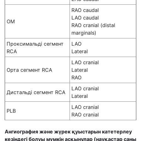
RAO caudal
LAO caudal
OM
RAO cranial (distal
marginals)
Проксимальді сегмент
LAO
RCA
Lateral
LAO cranial
Орта сегмент RCA
Lateral
RAO
LAO cranial
Дистальді сегмент RCA
Lateral
LAO cranial
PLB
RAO cranial
Ангиография және жүрек қуыстарын катетерлеу
кезіндегі болуы мүмкін асқынулар (науқастар саны