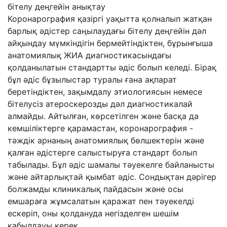
бітелу деңгейін анықтау
Коронарография қазіргі уақытта қолналып жатқан
барлық әдістер саңылаудағы бітелу деңгейін дәл
айқындау мүмкіндігін бермейтіндіктен, бұрынғыша
анатомиялық ЖИА диагностикасындағы
қолданылатын стандартты әдіс болып келеді. Бірақ
бұл әдіс бұзылыстар туралы ғана ақпарат
беретіндіктен, зақымдалу этиологиясын немесе
бітелусіз атероскерозды дәл диагностикалай
алмайды. Айтылған, көрсетілген және басқа да
кемшіліктерге қарамастан, коронарография -
тәждік арнаның анатомиялық бөлшектерін және
қалған әдістерге салыстыруға стандарт болып
табылады. Бұл әдіс шамалы тәуекелге байланысты
және айтарлықтай қымбат әдіс. Сондықтан дәрігер
болжамды клиникалық пайдасын және осы
емшараға жұмсалатын қаражат пен тәуекелді
ескеріп, оны қолдануда негізделген шешім
қабылдауы керек.