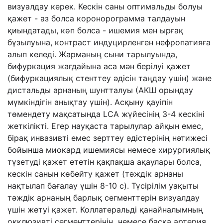
визуалдау керек. Кескін саны оптимальды болуы
қажет - аз болса коронорограмма талдауын
қиындатады, көп болса - ишемия мен ырғақ
бұзылуына, контраст индуцирленген нефропатияға
алып келеді. Жарманың сыни тарылуында,
бифуркация жағдайына аса мән берілуі қажет
(бифуркациялық стенттеу әдісін таңдау үшін) және
дистальды арнаның шунтталуы (АКШ орындау
мүмкіндігін анықтау үшін). Асқыну қауіпін
төмендету мақсатында LCA жүйесінің 3-4 кескіні
жеткілікті. Егер науқаста тарылулар айқын емес,
бірақ инвазивті емес зерттеу әдістерінің нәтижесі
бойынша миокард ишемиясы немесе хирургиялық
түзетуді қажет ететін қақпақша ақаулары болса,
кескін санын көбейту қажет (тәждік арнаны
нақтылап бағалау үшін 8-10 с). Түсірілім уақыты
тәждік арнаның барлық сегменттерін визуалдау
үшін жетуі қажет. Коллатеральді қанайналымның
окклюзивті сегменттерінің, немесе басқа артерия