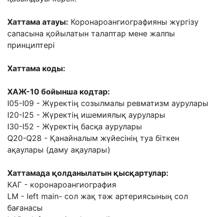
Хаттама атауы:
Коронароангиографияны жүргізу
сапасына қойылатын талаптар мене жалпы
принциптері
Хаттама коды:
ХАЖ-10 бойынша кодтар:
I05-I09 - Жүректің созылмалы ревматизм аурулары
I20-I25 - Жүректің ишемиялық аурулары
I30-I52 - Жүректің басқа аурулары
Q20-Q28 - Қанайналым жүйесінің туа біткен
ақаулары (даму ақаулары)
Хаттамада қолданылатын қысқартулар:
КАГ - коронароангиография
LM - left main- сол жақ тәж артериясының сол
бағанасы