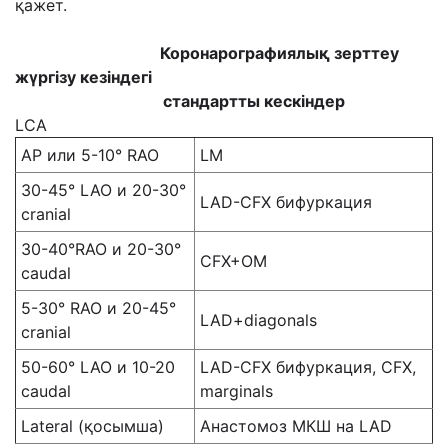
қажет.
Коронарографиялық зерттеу
жүргізу кезіндегі
стандартты кескіндер
LCA
AP или 5-10° RAO
LM
30-45° LAO и 20-30°
LAD-CFX бифуркация
cranial
30-40°RAO и 20-30°
CFX+OM
сaudal
5-30° RAO и 20-45°
LAD+diagonals
cranial
50-60° LAO и 10-20
LAD-CFX бифуркация, CFX,
caudal
marginals
Lateral (қосымша)
Анастомоз МКШ на LAD