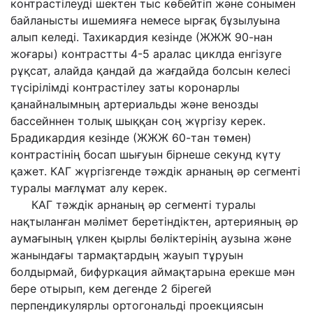
контрастілеуді шектен тыс көбейтіп және сонымен
байланысты ишемияға немесе ырғақ бұзылуына
алып келеді. Тахикардия кезінде (ЖЖЖ 90-нан
жоғары) контрастты 4-5 аралас циклда енгізуге
рұқсат, алайда қандай да жағдайда болсын келесі
түсірілімді контрастілеу заты коронарлы
қанайналымның артериальды және венозды
бассейннен толық шыққан соң жүргізу керек.
Брадикардия кезінде (ЖЖЖ 60-тан төмен)
контрастінің босап шығуын бірнеше секунд күту
қажет. КАГ жүргізгенде тәждік арнаның әр сегменті
туралы мағлұмат алу керек.
КАГ тәждік арнаның әр сегменті туралы
нақтыланған мәлімет беретіндіктен, артерияның әр
аумағының үлкен қырлы бөліктерінің аузына және
жанындағы тармақтардың жауып тұруын
болдырмай, бифуркация аймақтарына ерекше мән
бере отырып, кем дегенде 2 бірегей
перпендикулярлы ортогональді проекциясын