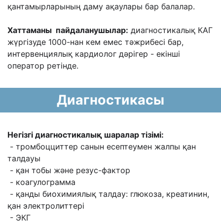
қантамырларының даму ақаулары бар балалар.
Хаттаманы пайдаланушылар:
диагностикалық КАГ
жүргізуде 1000-нан кем емес тәжрибесі бар,
интервенциялық кардиолог дәрігер - екінші
оператор ретінде.
Диагностикасы
Негізгі диагностикалық шаралар тізімі:
- тромбоцциттер санын есептеумен жалпы қан
талдауы
- қан тобы және резус-фактор
- коагулограмма
- қанды биохимиялық талдау: глюкоза, креатинин,
қан электролиттері
- ЭКГ