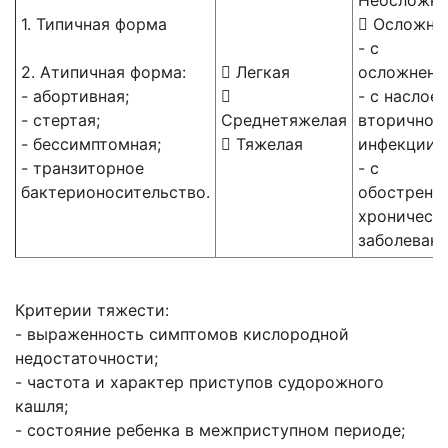
Неосложне
1. Типичная форма
 Осложне
- с
2. Атипичная форма:
 Легкая
осложнени
- абортивная;

- с наслое
- стертая;
Среднетяжелая
вторичной
- бессимптомная;
 Тяжелая
инфекции;
- транзиторное
- с
бактерионосительство.
обострени
хроническ
заболевани
Критерии тяжести:
- выраженность симптомов кислородной
недостаточности;
- частота и характер приступов судорожного
кашля;
- состояние ребенка в межприступном периоде;