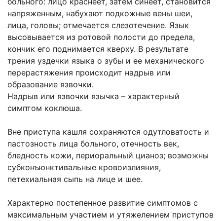
больного: лицо краснеет, затем синеет, становится
напряженным, набухают подкожные вены шеи,
лица, головы; отмечается слезотечение. Язык
высовывается из ротовой полости до предела,
кончик его поднимается кверху. В результате
трения уздечки языка о зубы и ее механического
перерастяжения происходит надрыв или
образование язвочки.
Надрыв или язвочки язычка – характерный
симптом коклюша.
Вне приступа кашля сохраняются одутловатость и
пастозность лица больного, отечность век,
бледность кожи, периоральный цианоз; возможны
субконъюнктивальные кровоизлияния,
петехиальная сыпь на лице и шее.
Характерно постепенное развитие симптомов с
максимальным участием и утяжелением приступов