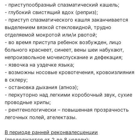
- приступообразный спазматический кашель;
- глубокий свистящий вдох (реприз);
- приступ спазматического кашля заканчивается
выделением вязкой стекловидной, трудно
отделяемой мокротой или/и рвотой;
- во время приступа ребенок возбужден, лицо
больного краснеет, синеет, вены шеи набухают,
непроизвольное мочеиспускание и дефекация;
- язвочка на уздечке языка;
- возможны носовые кровотечения, кровоизлияния
в склеру;
- остановка дыхания (апноэ);
- перкуторно над легкими коробочный звук, сухие
проводные хрипы;
- рентгенологически – повышенная прозрачность
легочных полей, ателектазы.
В периоде ранней реконвалесценции
(продолжается от 2 до 8 недели):