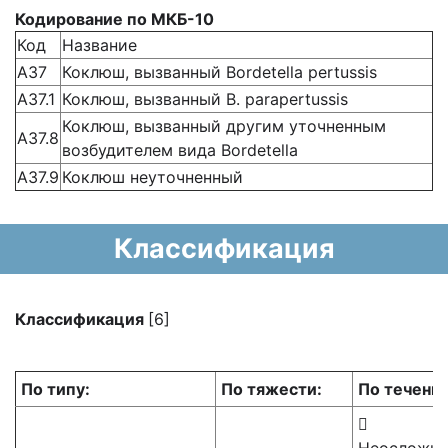
Кодирование по МКБ-10
Код
Название
А37
Коклюш, вызванный Bordetella pertussis
А37.1
Коклюш, вызванный B. parapertussis
Коклюш, вызванный другим уточненным
А37.8
возбудителем вида Bordetella
А37.9
Коклюш неуточненный
Классификация
Классификация
[6]
По типу:
По тяжести:
По течени
