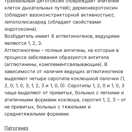
трахеальный цитотоксин (повреждает эпителий
клеток дыхательных путей); дермонекротоксин
(обладает вазоконстрикторной активностью);
липополисахарид (обладает свойствами
эндотоксина).
Возбудитель имеет 8 агглютиногенов, ведущими
являются 1, 2, 3.
Агглютиногены – полные антигены, на которые в
процессе заболевания образуются антитела
(агглютинины, комплементсвязывающие). В
зависимости от наличия ведущих агглютиногенов
выделяют четыре серотипа коклюшной палочки (1,
2, 0; 1, 0, 3; 1, 2, 3 и 1, 0, 0). Серотипы 1, 2, 0 и 1, 0, 3
чаще выделяют от привитых, больных с легкими и
атипичными формами коклюша, серотип 1, 2, 3 – от
не привитых, больных с тяжелыми и
среднетяжелыми формами.
Патогенез