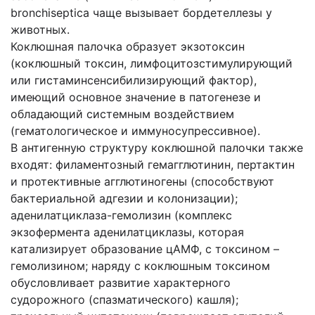
bronchiseptica чаще вызывает бордетеллезы у
животных.
Коклюшная палочка образует экзотоксин
(коклюшный токсин, лимфоцитозстимулирующий
или гистаминсенсибилизирующий фактор),
имеющий основное значение в патогенезе и
обладающий системным воздействием
(гематологическое и иммуносупрессивное).
В антигенную структуру коклюшной палочки также
входят: филаментозный гемагглютинин, пертактин
и протективные агглютиногены (способствуют
бактериальной адгезии и колонизации);
аденилатциклаза-гемолизин (комплекс
экзофермента аденилатциклазы, которая
катализирует образование цАМФ, с токсином –
гемолизином; наряду с коклюшным токсином
обусловливает развитие характерного
судорожного (спазматического) кашля);