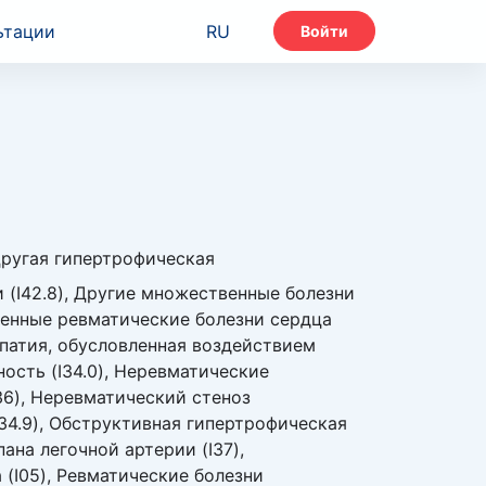
ьтации
RU
Войти
Другая гипертрофическая
 (I42.8), Другие множественные болезни
чненные ревматические болезни сердца
опатия, обусловленная воздействием
ость (I34.0), Неревматические
36), Неревматический стеноз
34.9), Обструктивная гипертрофическая
ана легочной артерии (I37),
 (I05), Ревматические болезни