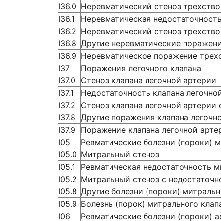
I36.0
Неревматический стеноз трехство
I36.1
Неревматическая недостаточность
I36.2
Неревматический стеноз трехство
I36.8
Другие неревматические поражени
I36.9
Неревматическое поражение трехс
I37
Поражения легочного клапана
I37.0
Стеноз клапана легочной артерии
I37.1
Недостаточность клапана легочно
I37.2
Стеноз клапана легочной артерии
I37.8
Другие поражения клапана легочн
I37.9
Поражение клапана легочной арте
I05
Ревматические болезни (пороки) м
I05.0
Митральный стеноз
I05.1
Ревматическая недостаточность м
I05.2
Митральный стеноз с недостаточн
I05.8
Другие болезни (пороки) митральн
I05.9
Болезнь (порок) митрального клап
I06
Ревматические болезни (пороки) а