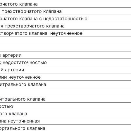
рчатого клапана
 трехстворчатого клапана
рчатого клапана с недостаточностью
я трехстворчатого клапана
творчатого клапана неуточненное
й артерии
 с недостаточностью
ой артерии
рии неуточненное
итрального клапана
итрального клапана
остью
ого клапана
ана неуточненная
ортального клапана