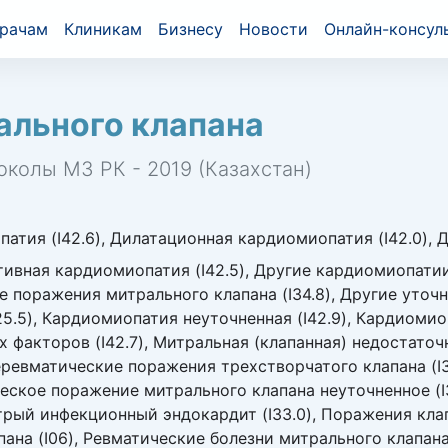
рачам
Клиникам
Бизнесу
Новости
Онлайн-консул
ального клапана
околы МЗ РК - 2019 (Казахстан)
атия (I42.6), Дилатационная кардиомиопатия (I42.0), 
тивная кардиомиопатия (I42.5), Другие кардиомиопатии
ие поражения митрального клапана (I34.8), Другие уто
25.5), Кардиомиопатия неуточненная (I42.9), Кардиоми
 факторов (I42.7), Митральная (клапанная) недостаточн
еревматические поражения трехстворчатого клапана (I
ческое поражение митрального клапана неуточненное (I
трый инфекционный эндокардит (I33.0), Поражения клап
ана (I06), Ревматические болезни митрального клапана