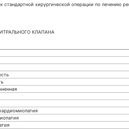
к стандартной хирургической операции по лечению рег
ИТРАЛЬНОГО КЛАПАНА
ость
ть
чненная
 кардиомиопатия
миопатия
атия