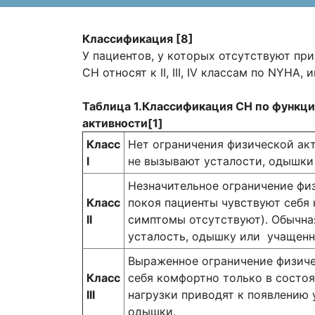
Классификация
[8]
У пациентов, у которых отсутствуют при
СН относят к II, III, IV классам по NYHA
Таблица 1
.Классификация СН по функц
активности[1]
Класс
Нет ограничения физической ак
I
не вызывают усталости, одышки
Незначительное ограничение фи
Класс
покоя пациенты чувствуют себя
II
симптомы отсутствуют). Обычна
усталость, одышку или учащенн
Выраженное ограничение физиче
Класс
себя комфортно только в состо
III
нагрузки приводят к появлению 
одышки.