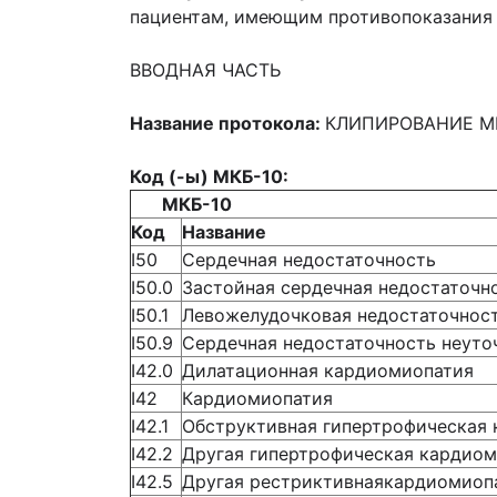
пациентам, имеющим противопоказания 
ВВОДНАЯ ЧАСТЬ
Название протокола:
КЛИПИРОВАНИЕ М
Код (-ы) МКБ-10:
МКБ-10
Код
Название
I50
Сердечная недостаточность
I50.0
Застойная сердечная недостаточн
I50.1
Левожелудочковая недостаточнос
I50.9
Сердечная недостаточность неуто
I42.0
Дилатационная кардиомиопатия
I42
Кардиомиопатия
I42.1
Обструктивная гипертрофическая
I42.2
Другая гипертрофическая кардио
I42.5
Другая рестриктивнаякардиомиоп