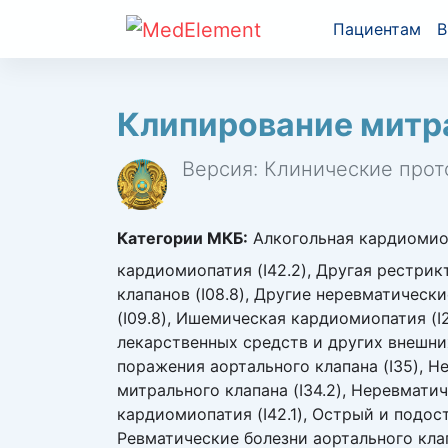
Пациентам
В
Клипирование митр
Версия: Клинические прот
Категории МКБ:
Алкогольная кардиомиоп
кардиомиопатия (I42.2), Другая рестрик
клапанов (I08.8), Другие неревматическ
(I09.8), Ишемическая кардиомиопатия (I
лекарственных средств и других внешних
поражения аортального клапана (I35), Н
митрального клапана (I34.2), Неревмати
кардиомиопатия (I42.1), Острый и подос
Ревматические болезни аортального клап