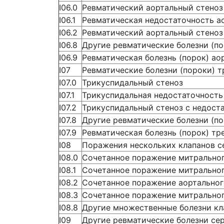
I06.0
Ревматический аортальный стеноз
I06.1
Ревматическая недостаточность а
I06.2
Ревматический аортальный стеноз
I06.8
Другие ревматические болезни (по
I06.9
Ревматическая болезнь (порок) ао
I07
Ревматические болезни (пороки) т
I07.0
Трикуспидальный стеноз
I07.1
Трикуспидальная недостаточность
I07.2
Трикуспидальный стеноз с недост
I07.8
Другие ревматические болезни (по
I07.9
Ревматическая болезнь (порок) тр
I08
Поражения нескольких клапанов с
I08.0
Сочетанное поражение митральног
I08.1
Сочетанное поражение митральног
I08.2
Сочетанное поражение аортальног
I08.3
Сочетанное поражение митральног
I08.8
Другие множественные болезни кл
I09
Другие ревматические болезни се