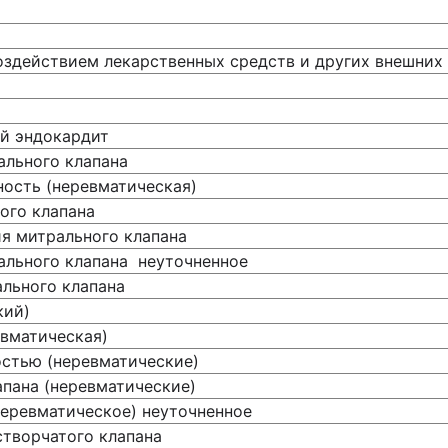
оздействием лекарственных средств и других внешних
й эндокардит
льного клапана
ность (неревматическая)
ого клапана
я митрального клапана
ального клапана неуточненное
льного клапана
кий)
евматическая)
остью (неревматические)
апана (неревматические)
неревматическое) неуточненное
творчатого клапана