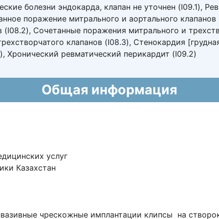
еские болезни эндокарда, клапан не уточнен (I09.1), Ре
анное поражение митрального и аортального клапанов 
 (I08.2), Сочетанные поражения митрального и трехств
рехстворчатого клапанов (I08.3), Стенокардия [грудная
), Хронический ревматический перикардит (I09.2)
Общая информация
едицинских услуг
ики Казахстан
нвазивные чрескожные имплантации клипсы на створок