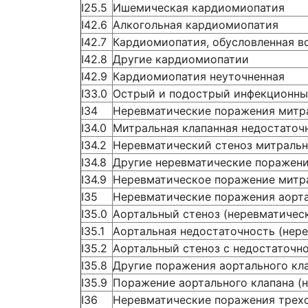
I25.5
Ишемическая кардиомиопатия
I42.6
Алкогольная кардиомиопатия
I42.7
Кардиомиопатия, обусловленная в
I42.8
Другие кардиомиопатии
I42.9
Кардиомиопатия неуточненная
I33.0
Острый и подострый инфекционны
I34
Неревматические поражения митра
I34.0
Митральная клапанная недостаточ
I34.2
Неревматический стеноз митральн
I34.8
Другие неревматические поражени
I34.9
Неревматическое поражение митр
I35
Неревматические поражения аорта
I35.0
Аортальный стеноз (неревматичес
I35.1
Аортальная недостаточность (нер
I35.2
Аортальный стеноз с недостаточн
I35.8
Другие поражения аортального кл
I35.9
Поражение аортального клапана (
I36
Неревматические поражения трехс