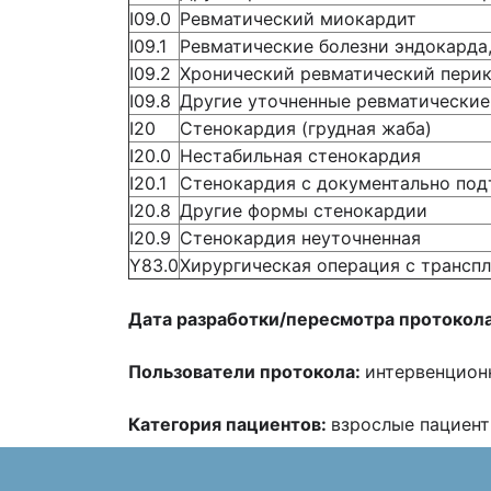
I09.0
Ревматический миокардит
I09.1
Ревматические болезни эндокарда,
I09.2
Хронический ревматический пери
I09.8
Другие уточненные ревматические
I20
Стенокардия (грудная жаба)
I20.0
Нестабильная стенокардия
I20.1
Стенокардия с документально под
I20.8
Другие формы стенокардии
I20.9
Стенокардия неуточненная
Y83.0
Хирургическая операция с транспл
Дата разработки/пересмотра протокол
Пользователи протокола:
интервенцион
Категория пациентов:
взрослые пациент