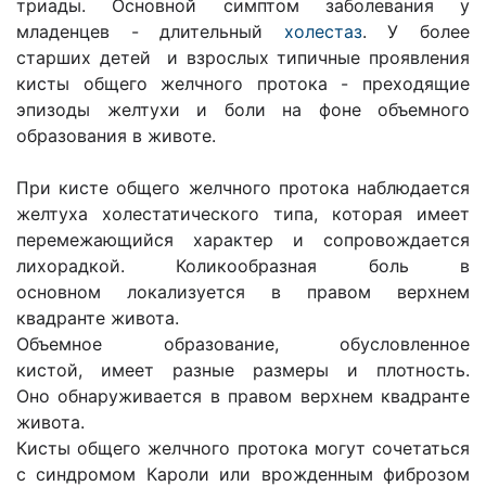
триады. Основной симптом заболевания у
младенцев - длитель­ный
холестаз
. У более
старших детей и взрослых типичные проявления
кисты общего желчного протока - преходящие
эпизоды желтухи и боли на фоне объемного
образования в животе.
При кисте общего желчного протока наблюдается
желтуха холестатического типа, которая имеет
перемежающийся характер и сопровождает­ся
лихорадкой. Коликообразная боль в
основном локализует­ся в правом верхнем
квадранте живо­та.
Объемное образование, обусловленное
кистой, имеет разные размеры и плотность.
Оно обнаруживается в правом верхнем квадранте
живота.
Кисты общего желчного протока могут сочетаться
с синдромом Кароли или врожденным фиброзом