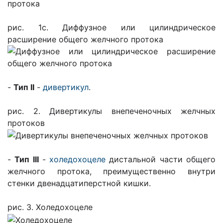
рис. 1с. Диффузное или цилиндрическое
расширение общего желчного протока
-
Тип II
-
дивертикул
.
рис. 2. Дивертикулы внепеченочных желчных
протоков
-
Тип III
-
холедохоцеле
дистальной части об­щего
желчного протока, преимущественно внутри
стенки двенадцатиперстной кишки.
рис. 3. Холедохоцеле