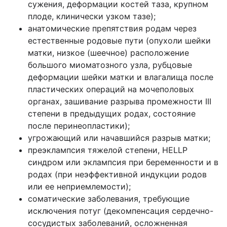
сужения, деформации костей таза, крупном
плоде, клинически узком тазе);
анатомические препятствия родам через
естественные родовые пути (опухоли шейки
матки, низкое (шеечное) расположение
большого миоматозного узла, рубцовые
деформации шейки матки и влагалища после
пластических операций на мочеполовых
органах, зашивание разрыва промежности III
степени в предыдущих родах, состояние
после перинеопластики);
угрожающий или начавшийся разрыв матки;
преэклампсия тяжелой степени, HELLP
синдром или эклампсия при беременности и в
родах (при неэффективной индукции родов
или ее неприемлемости);
соматические заболевания, требующие
исключения потуг (декомпенсация сердечно-
сосудистых заболеваний, осложненная