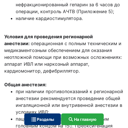
нефракционированный гепарин за 6 часов до
операции, контроль АЧТВ (Приложение 5);
наличие кардиостимулятора.
Условия для проведения регионарной
анестезии:
операционная с полным техническим и
медикаментозным обеспечением для оказания
неотложной помощи при возможных осложнениях:
аппарат ИВЛ или наркозный аппарат,
кардиомонитор, дефибриллятор.
Общая анестезия:
при наличии противопоказаний к регионарной
анестезии рекомендуется проведение общей
ингаляционной или внутривенной анестезии в
условиях ИВЛ;
пациентка укладывается с приподнятым
Разделы
На главную
головным концом на 15. Преоксигенация