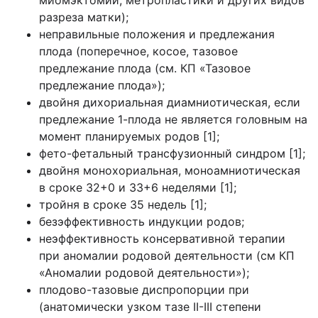
разреза матки);
неправильные положения и предлежания
плода (поперечное, косое, тазовое
предлежание плода (см. КП «Тазовое
предлежание плода»);
двойня дихориальная диамниотическая, если
предлежание 1-плода не является головным на
момент планируемых родов [1];
фето-фетальный трансфузионный синдром [1];
двойня монохориальная, моноамниотическая
в сроке 32+0 и 33+6 неделями [1];
тройня в сроке 35 недель [1];
безэффективность индукции родов;
неэффективность консервативной терапии
при аномалии родовой деятельности (см КП
«Аномалии родовой деятельности»);
плодово-тазовые диспропорции при
(анатомически узком тазе II-III степени