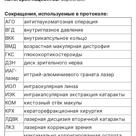
Сокращения, используемые в протоколе:
АГО
антиглаукоматозная операция
ВГД
внутриглазное давление
ВКК
внутрикапсульное кольцо
ВМД
возрастная макулярная дистрофия
ГКС
глюкокортикостероиды
ДЗН
диск зрительного нерва
ИАГ-
иттрий-алюминиевого граната лазер
лазер
ИОЛ
интраокулярная линза
ИЭК
интракапсулярная экстракция катаракты
КОМ
кистозный отёк макулы
КРХ
кераторефракционная хирургия
ЛДВК
лазерная дисцизия вторичной катаракты
ЛКЗ
лазерная коррекция зрения
максимально корригированная острота