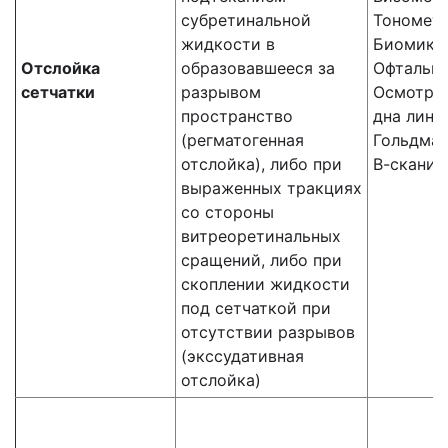
субретинальной
Тономет
жидкости в
Биомикр
Отслойка
образовавшееся за
Офтальм
сетчатки
разрывом
Осмотр г
пространство
дна линз
(регматогенная
Гольдма
отслойка), либо при
В-сканир
выраженных тракциях
со стороны
витреоретинальных
сращений, либо при
скоплении жидкости
под сетчаткой при
отсутствии разрывов
(экссудативная
отслойка)