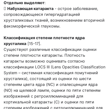
Отдельно выделяют
:

Набухающая катаракта
- острое заболевание,
сопровождающееся гипергидратацией
хрусталиковых тканей, возникновением вторичной
факоморфической глаукомы.
Классификация степени плотности ядра
хрусталика
[15-17].
Существуют различные классификации оценки
степени плотности катаракты. Плотность
катаракты возможно оценивать согласно
классификации LOCS III (Lens Opacities Classification
System – системная классификация помутнений
хрусталика), состоящей из оценки по шести
степеням цвета ядра (NC) и опалесценции ядра
(NO) на щелевой лампе, оценки по пяти степеням
изображений с ретроиллюминацией для
кортикальной катаракты (C) и оценки по пяти
степеням изображений с ретроиллюминацией для