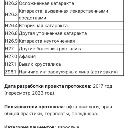
Н26.2
Осложненная катаракта
Катаракта, вызванная лекарственными
Н26.3
средствами
Н26.4
Вторичная катаракта
Н26.8
Другая уточненная катаракта
Н26.9
Катаракта неуточненная
Н27
Другие болезни хрусталика
Н27.0
Афакия
Н27.1
Вывих хрусталика
Z96.1
Наличие интраокулярных линз (артифакия)
Дата разработки проекта протокола:
2017 год
(пересмотр 2023 год).
Пользователи протокола:
офтальмологи, врач
общей практики, терапевты, фельдшера.
Категория пациентов:
взрослые.