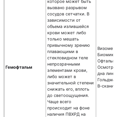
которое может быть
вызвано разрывом
сосудов сетчатки. В
зависимости от
объема излившейся
крови может либо
только мешать
привычному зрению
Визомет
плавающими в
Биомикр
стекловидном теле
Офтальм
непрозрачными
Гемофтальм
Осмотр г
элементами крови,
дна линз
либо может в
Гольдма
значительной степени
В-сканир
снижать его, вплоть
до светоощущения.
Чаще всего
происходит на фоне
наличия ПВХРД на