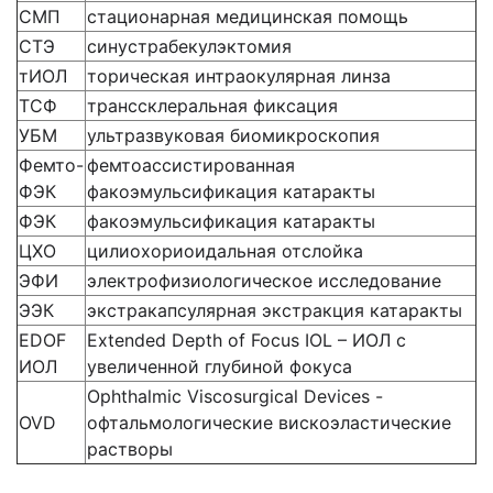
СМП
стационарная медицинская помощь
СТЭ
синустрабекулэктомия
тИОЛ
торическая интраокулярная линза
ТСФ
транссклеральная фиксация
УБМ
ультразвуковая биомикроскопия
Фемто-
фемтоассистированная
ФЭК
факоэмульсификация катаракты
ФЭК
факоэмульсификация катаракты
ЦХО
цилиохориоидальная отслойка
ЭФИ
электрофизиологическое исследование
ЭЭК
экстракапсулярная экстракция катаракты
EDOF
Extended Depth of Focus IOL – ИОЛ с
ИОЛ
увеличенной глубиной фокуса
Ophthalmic Viscosurgical Devices -
OVD
офтальмологические вискоэластические
растворы