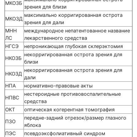
МКОЗБ
зрения для близи
максимально корригированная острота
МКОЗД
зрения для дали
МНН
международное непатентованное название
ЛС
лекарственного средства
НГСЭ
непроникающая глубокая склерэктомия
некорригированная острота зрения для
НКОЗБ
близи
некорригированная острота зрения для
НКОЗД
дали
НПА
нормативно-правовые акты
нестероидные противовоспалительные
НПВС
средства
ОКТ
оптическая когерентная томография
передне-задний отрезок/размер глазного
ПЗО
яблока
ПЭС
псевдоэксфолиативный синдром