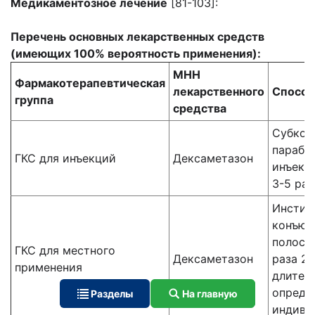
Медикаментозное лечение
[81-103]:
Перечень основных лекарственных средств
(имеющих 100% вероятность применения):
МНН
Фармакотерапевтическая
лекарственного
Способ
группа
средства
Субкон
парабу
ГКС для инъекций
Дексаметазон
инъекци
3-5 раз
Инстил
конъюн
полость
ГКС для местного
Дексаметазон
раза 2–
применения
длител
опреде
Разделы
На главную
индиви