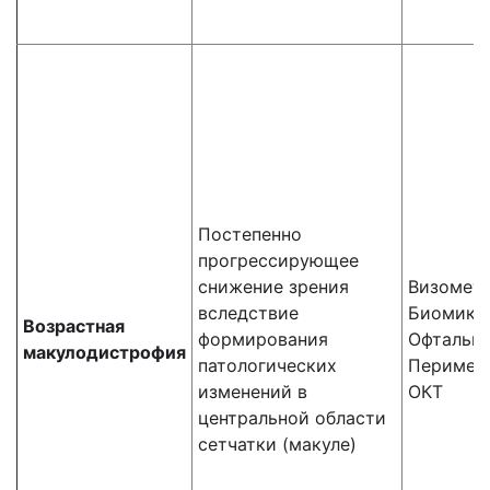
Постепенно
прогрессирующее
снижение зрения
Визомет
вследствие
Биомикр
Возрастная
формирования
Офтальм
макулодистрофия
патологических
Перимет
изменений в
ОКТ
центральной области
сетчатки (макуле)