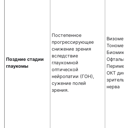
Постепенное
Визомет
прогрессирующее
Тономет
снижение зрения
Биомикр
вследствие
Поздние стадии
Офтальм
глаукомной
глаукомы
Перимет
оптической
ОКТ диск
нейропатии (ГОН),
зрительн
сужение полей
нерва
зрения.