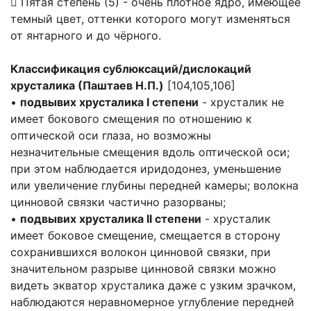
 Пятая степень (5) - очень плотное ядро, имеющее
темный цвет, оттенки которого могут изменяться
от янтарного и до чёрного.
Классификация сублюксаций/дислокаций
хрусталика (Паштаев Н.П.)
[104,105,106]
•
подвывих хрусталика I степени
- хрусталик не
имеет бокового смещения по отношению к
оптической оси глаза, но возможны
незначительные смещения вдоль оптической оси;
при этом наблюдается иридодонез, уменьшение
или увеличение глубины передней камеры; волокна
цинновой связки частично разорваны;
•
подвывих хрусталика II степени
- хрусталик
имеет боковое смещение, смещается в сторону
сохранившихся волокон цинновой связки, при
значительном разрыве цинновой связки можно
видеть экватор хрусталика даже с узким зрачком,
наблюдаются неравномерное углубление передней