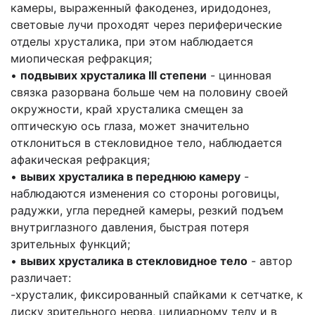
камеры, выраженный факоденез, иридодонез,
световые лучи проходят через периферические
отделы хрусталика, при этом наблюдается
миопическая рефракция;
•
подвывих хрусталика III степени
- цинновая
связка разорвана больше чем на половину своей
окружности, край хрусталика смещен за
оптическую ось глаза, может значительно
отклониться в стекловидное тело, наблюдается
афакическая рефракция;
•
вывих хрусталика в переднюю камеру
-
наблюдаются изменения со стороны роговицы,
радужки, угла передней камеры, резкий подъем
внутриглазного давления, быстрая потеря
зрительных функций;
•
вывих хрусталика в стекловидное тело
- автор
различает:
-хрусталик, фиксированный спайками к сетчатке, к
диску зрительного нерва, цилиарному телу и в