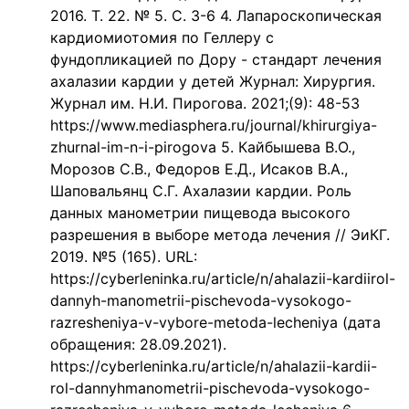
2016. Т. 22. № 5. С. 3-6 4. Лапароскопическая
кардиомиотомия по Геллеру с
фундопликацией по Дору - стандарт лечения
ахалазии кардии у детей Журнал: Хирургия.
Журнал им. Н.И. Пирогова. 2021;(9): 48-53
https://www.mediasphera.ru/journal/khirurgiya-
zhurnal-im-n-i-pirogova 5. Кайбышева В.О.,
Морозов С.В., Федоров Е.Д., Исаков В.А.,
Шаповальянц С.Г. Ахалазии кардии. Роль
данных манометрии пищевода высокого
разрешения в выборе метода лечения // ЭиКГ.
2019. №5 (165). URL:
https://cyberleninka.ru/article/n/ahalazii-kardiirol-
dannyh-manometrii-pischevoda-vysokogo-
razresheniya-v-vybore-metoda-lecheniya (дата
обращения: 28.09.2021).
https://cyberleninka.ru/article/n/ahalazii-kardii-
rol-dannyhmanometrii-pischevoda-vysokogo-