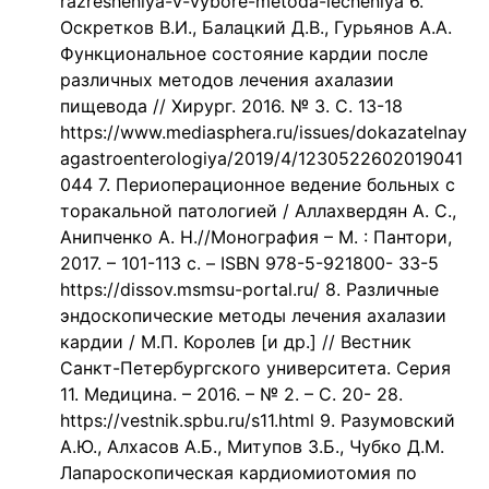
razresheniya-v-vybore-metoda-lecheniya 6.
Оскретков В.И., Балацкий Д.В., Гурьянов А.А.
Функциональное состояние кардии после
различных методов лечения ахалазии
пищевода // Хирург. 2016. № 3. С. 13-18
https://www.mediasphera.ru/issues/dokazatelnay
agastroenterologiya/2019/4/1230522602019041
044 7. Периоперационное ведение больных с
торакальной патологией / Аллахвердян А. С.,
Анипченко А. Н.//Монография – М. : Пантори,
2017. – 101-113 с. – ISBN 978-5-921800- 33-5
https://dissov.msmsu-portal.ru/ 8. Различные
эндоскопические методы лечения ахалазии
кардии / М.П. Королев [и др.] // Вестник
Санкт-Петербургского университета. Серия
11. Медицина. – 2016. – № 2. – С. 20- 28.
https://vestnik.spbu.ru/s11.html 9. Разумовский
А.Ю., Алхасов А.Б., Митупов З.Б., Чубко Д.М.
Лапароскопическая кардиомиотомия по