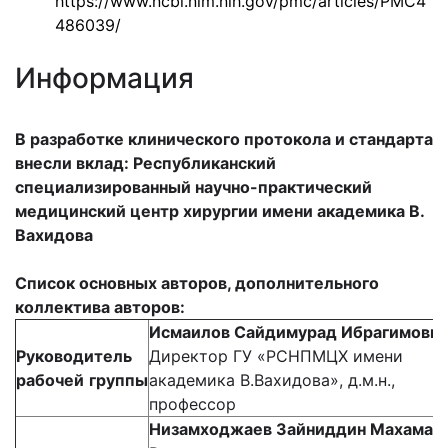
https://www.ncbi.nlm.nih.gov/pmc/articles/PMC4
486039/
Информация
В разработке клинического протокола и стандарта
внесли вклад: Республиканский
специализированный научно-практический
медицинский центр хирургии имени академика В.
Вахидова
Список основных авторов, дополнительного
коллектива авторов:
Исмаилов Сайдимурад Ибрагимови
Руководитель
Директор ГУ «РСНПМЦХ имени
рабочей
группы
академика В.Вахидова», д.м.н.,
профессор
Низамходжаев Зайниддин Махамат