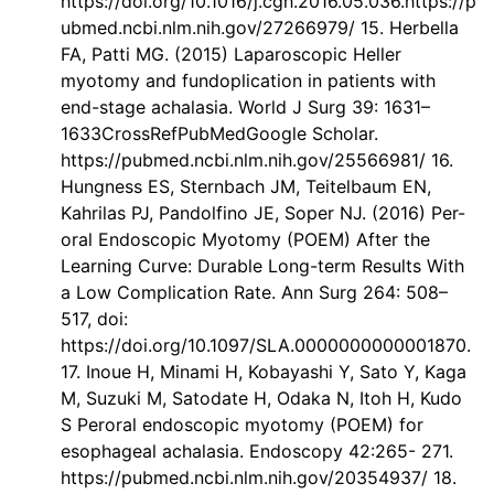
https://doi.org/10.1016/j.cgh.2016.05.036.https://p
ubmed.ncbi.nlm.nih.gov/27266979/ 15. Herbella
FA, Patti MG. (2015) Laparoscopic Heller
myotomy and fundoplication in patients with
end-stage achalasia. World J Surg 39: 1631–
1633CrossRefPubMedGoogle Scholar.
https://pubmed.ncbi.nlm.nih.gov/25566981/ 16.
Hungness ES, Sternbach JM, Teitelbaum EN,
Kahrilas PJ, Pandolfino JE, Soper NJ. (2016) Per-
oral Endoscopic Myotomy (POEM) After the
Learning Curve: Durable Long-term Results With
a Low Complication Rate. Ann Surg 264: 508–
517, doi:
https://doi.org/10.1097/SLA.0000000000001870.
17. Inoue H, Minami H, Kobayashi Y, Sato Y, Kaga
M, Suzuki M, Satodate H, Odaka N, Itoh H, Kudo
S Peroral endoscopic myotomy (POEM) for
esophageal achalasia. Endoscopy 42:265- 271.
https://pubmed.ncbi.nlm.nih.gov/20354937/ 18.