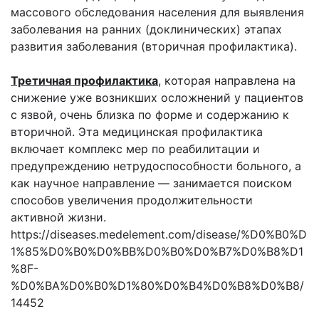
массового обследования населения для выявления
заболевания на ранних (доклинических) этапах
развития заболевания (вторичная профилактика).
Третичная профилактика
, которая направлена на
снижение уже возникших осложнений у пациентов
с язвой, очень близка по форме и содержанию к
вторичной. Эта медицинская профилактика
включает комплекс мер по реабилитации и
предупреждению нетрудоспособности больного, а
как научное направление — занимается поиском
способов увеличения продолжительности
активной жизни.
https://diseases.medelement.com/disease/%D0%B0%D
1%85%D0%B0%D0%BB%D0%B0%D0%B7%D0%B8%D1
%8F-
%D0%BA%D0%B0%D1%80%D0%B4%D0%B8%D0%B8/
14452