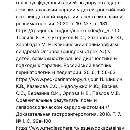
геллерус фундопликацией по дору-стандарт
лечения ахалазии кардии у детей. российский
вестник детской хирургии, анестезиологии и
реаниматологии. 2020. т. 10. № s. с. 131.
https://rps-journal.ru/jour/index/index/ru_RU 10.
Тозлиян Е. В., Сухоруков В. С., Захарова Е. Ю.,
Харабадзе М. Н. Клинический полиморфизм
синдрома Олгрова (синдром «трех А») у
детей, возможности ранней диагностики и
подходы к терапии. Российский вестник
перинатологии и педиатрии. 2016; 1: 56-63
https://www.ped-perinatology.ru/jour 11. Шишин
К.В., Казакова С.С., Недолужко И.Ю., Васнев
О.С., Березина О.И., Орлова Н.В., Павлов М.В.
Сравнительные результаты поэм и
лапароскопической кардиомиотомии //
Доказательная гастроэнтерология. 2018. Т. 7.
№ 1. С. 99a-100
https://www.mediasphera.ru/issues/dokazatelnay