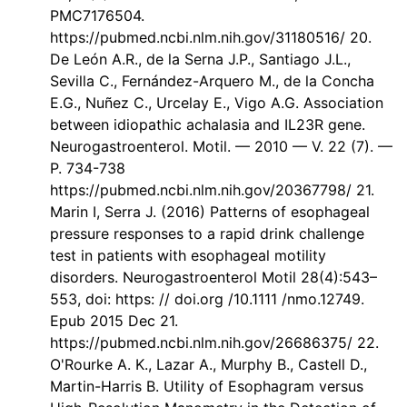
PMC7176504.
https://pubmed.ncbi.nlm.nih.gov/31180516/ 20.
De León A.R., de la Serna J.P., Santiago J.L.,
Sevilla C., Fernández-Arquero M., de la Concha
E.G., Nuñez C., Urcelay E., Vigo A.G. Association
between idiopathic achalasia and IL23R gene.
Neurogastroenterol. Motil. — 2010 — V. 22 (7). —
P. 734-738
https://pubmed.ncbi.nlm.nih.gov/20367798/ 21.
Marin I, Serra J. (2016) Patterns of esophageal
pressure responses to a rapid drink challenge
test in patients with esophageal motility
disorders. Neurogastroenterol Motil 28(4):543–
553, doi: https: // doi.org /10.1111 /nmo.12749.
Epub 2015 Dec 21.
https://pubmed.ncbi.nlm.nih.gov/26686375/ 22.
O'Rourke A. K., Lazar A., Murphy B., Castell D.,
Martin-Harris B. Utility of Esophagram versus