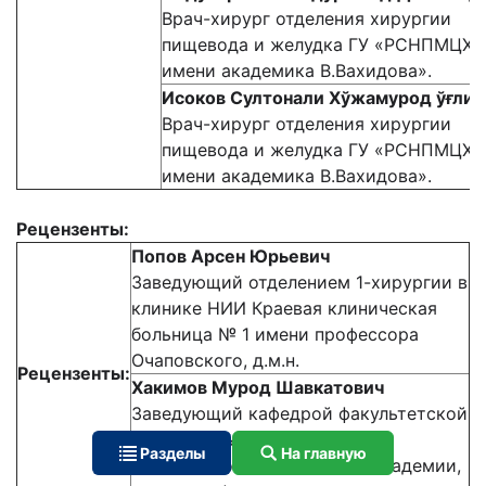
Врач-хирург отделения хирургии
пищевода и желудка ГУ «РСНПМЦХ
имени академика В.Вахидова».
Исоков Султонали Хўжамурод ўғли
Врач-хирург отделения хирургии
пищевода и желудка ГУ «РСНПМЦХ
имени академика В.Вахидова».
Рецензенты:
Попов Арсен Юрьевич
Заведующий отделением 1-хирургии в
клинике НИИ Краевая клиническая
больница № 1 имени профессора
Очаповского, д.м.н.
Рецензенты:
Хакимов Мурод Шавкатович
Заведующий кафедрой факультетской
и госпитальной хирургии
Разделы
На главную
Ташкентской медицинской академии,