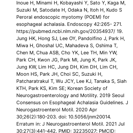
Inoue H, Minami H, Kobayashi Y, Sato Y, Kaga M,
Suzuki M, Satodate H, Odaka N, Itoh H, Kudo S
Peroral endoscopic myotomy (POEM) for
esophageal achalasia. Endoscopy 42:265- 271.
https://pubmed.ncbi.nlm.nih.gov/20354937/ 19.
Jung HK, Hong SJ, Lee OY, Pandolfino J, Park H,
Miwa H, Ghoshal UC, Mahadeva S, Oshima T,
Chen M, Chua ASB, Cho YK, Lee TH, Min YW,
Park CH, Kwon JG, Park MI, Jung K, Park JK,
Jung KW, Lim HC, Jung DH, Kim DH, Lim CH,
Moon HS, Park JH, Choi SC, Suzuki H,
Patcharatrakul T, Wu JCY, Lee KJ, Tanaka S, Siah
KTH, Park KS, Kim SE; Korean Society of
Neurogastroenterology and Motility. 2019 Seoul
Consensus on Esophageal Achalasia Guidelines. J
Neurogastroenterol Motil. 2020 Apr
30;26(2):180-203. doi: 10.5056/jnm20014.
Erratum in: J Neurogastroenterol Motil. 2021 Jul
30;27(3):441-442. PMID: 32235027; PMCID: