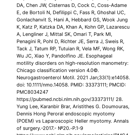
DA, Chen JW, Cisternas D, Cock C, Coss-Adame
E, de Bortoli N, Defilippi C, Fass R, Ghoshal UC,
Gonlachanvit S, Hani A, Hebbard GS, Wook Jung
K, Katz P, Katzka DA, Khan A, Kohn GP, Lazarescu
A, Lengliner J, Mittal SK, Omari T, Park MI,
Penagini R, Pohl D, Richter JE, Serra J, Sweis R,
Tack J, Tatum RP, Tutuian R, Vela MF, Wong RK,
Wu JC, Xiao Y, Pandolfino JE. Esophageal
motility disorders on high-resolution manometry:
Chicago classification version 4.0©.
Neurogastroenterol Motil. 2021 Jan;33(1):e14058.
doi: 10.1111/nmo.14058. PMID: 33373111; PMCID:
PMC8034247
https://pubmed.ncbi.nlm.nih.gov/33373111/ 28.
Yung Lee, Karanbir Brar, Aristithes G. Doumouras,
Dennis Hong Peroral endoscopic myotomy
(POEM) vs Laparoscopic Heller myotomy. Annals
of surgery.-2017.- №20.-Р.1-9