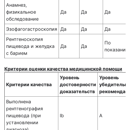
Анамнез,
физикальное
Да
Да
Да
обследование
Эзофагогастроскопия
Да
Да
Да
Рентгеноскопия
По
пищевода и желудка
Да
Да
показания
с барием
​Критерии оценки качества медицинской помощи
Уровень
Уровень
Критерии качества
достоверности
убедительн
доказательств
рекомендац
Выполнена
рентгенография
пищевода (при
Ib
A
установлении
диагноза)