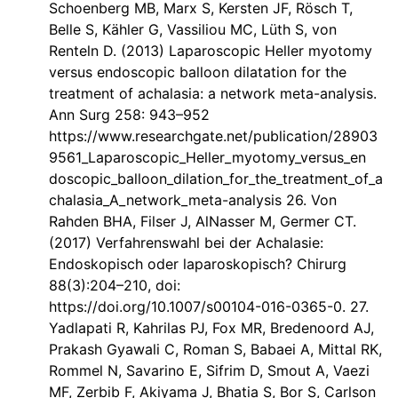
Schoenberg MB, Marx S, Kersten JF, Rösch T,
Belle S, Kähler G, Vassiliou MC, Lüth S, von
Renteln D. (2013) Laparoscopic Heller myotomy
versus endoscopic balloon dilatation for the
treatment of achalasia: a network meta-analysis.
Ann Surg 258: 943–952
https://www.researchgate.net/publication/28903
9561_Laparoscopic_Heller_myotomy_versus_en
doscopic_balloon_dilation_for_the_treatment_of_a
chalasia_A_network_meta-analysis 26. Von
Rahden BHA, Filser J, AlNasser M, Germer CT.
(2017) Verfahrenswahl bei der Achalasie:
Endoskopisch oder laparoskopisch? Chirurg
88(3):204–210, doi:
https://doi.org/10.1007/s00104-016-0365-0. 27.
Yadlapati R, Kahrilas PJ, Fox MR, Bredenoord AJ,
Prakash Gyawali C, Roman S, Babaei A, Mittal RK,
Rommel N, Savarino E, Sifrim D, Smout A, Vaezi
MF, Zerbib F, Akiyama J, Bhatia S, Bor S, Carlson