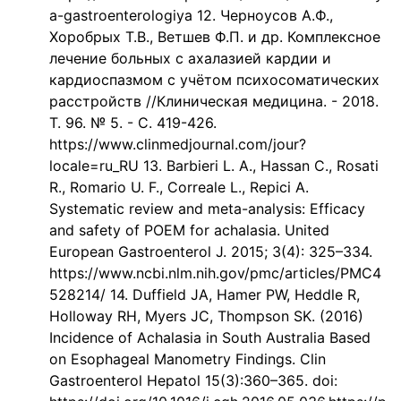
a-gastroenterologiya 12. Черноусов А.Ф.,
Хоробрых Т.В., Ветшев Ф.П. и др. Комплексное
лечение больных с ахалазией кардии и
кардиоспазмом с учётом психосоматических
расстройств //Клиническая медицина. - 2018.
Т. 96. № 5. - С. 419-426.
https://www.clinmedjournal.com/jour?
locale=ru_RU 13. Barbieri L. A., Hassan C., Rosati
R., Romario U. F., Correale L., Repici A.
Systematic review and meta-analysis: Efficacy
and safety of POEM for achalasia. United
European Gastroenterol J. 2015; 3(4): 325–334.
https://www.ncbi.nlm.nih.gov/pmc/articles/PMC4
528214/ 14. Duffield JA, Hamer PW, Heddle R,
Holloway RH, Myers JC, Thompson SK. (2016)
Incidence of Achalasia in South Australia Based
on Esophageal Manometry Findings. Clin
Gastroenterol Hepatol 15(3):360–365. doi: