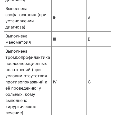
Выполнена
эзофагоскопия (при
Ib
A
установлении
диагноза)
Выполнена
III
B
манометрия
Выполнена
тромбопрофилактика
послеоперационных
осложнений (при
условии отсутствия
противопоказаний к
IV
C
её проведению; у
больных, кому
выполнено
хирургическое
лечение)