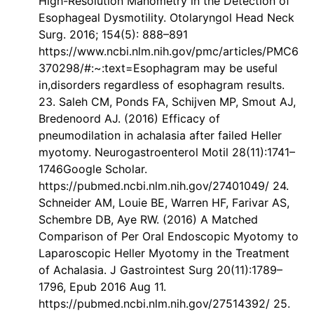
High-Resolution Manometry in the Detection of
Esophageal Dysmotility. Otolaryngol Head Neck
Surg. 2016; 154(5): 888–891
https://www.ncbi.nlm.nih.gov/pmc/articles/PMC6
370298/#:~:text=Esophagram may be useful
in,disorders regardless of esophagram results.
23. Saleh CM, Ponds FA, Schijven MP, Smout AJ,
Bredenoord AJ. (2016) Efficacy of
pneumodilation in achalasia after failed Heller
myotomy. Neurogastroenterol Motil 28(11):1741–
1746Google Scholar.
https://pubmed.ncbi.nlm.nih.gov/27401049/ 24.
Schneider AM, Louie BE, Warren HF, Farivar AS,
Schembre DB, Aye RW. (2016) A Matched
Comparison of Per Oral Endoscopic Myotomy to
Laparoscopic Heller Myotomy in the Treatment
of Achalasia. J Gastrointest Surg 20(11):1789–
1796, Epub 2016 Aug 11.
https://pubmed.ncbi.nlm.nih.gov/27514392/ 25.