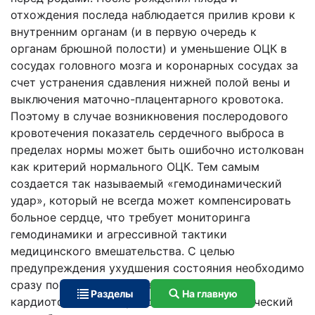
отхождения последа наблюдается прилив крови к
внутренним органам (и в первую очередь к
органам брюшной полости) и уменьшение ОЦК в
сосудах головного мозга и коронарных сосудах за
счет устранения сдавления нижней полой вены и
выключения маточно-плацентарного кровотока.
Поэтому в случае возникновения послеродового
кровотечения показатель сердечного выброса в
пределах нормы может быть ошибочно истолкован
как критерий нормального ОЦК. Тем самым
создается так называемый «гемодинамический
удар», который не всегда может компенсировать
больное сердце, что требует мониторинга
гемодинамики и агрессивной тактики
медицинского вмешательства. С целью
предупреждения ухудшения состояния необходимо
сразу после рождения ребёнка вводить
Разделы
На главную
кардиотонические средства. «Гемодинамический