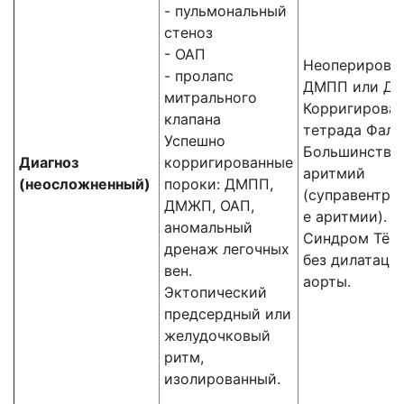
- пульмональный
стеноз
- ОАП
Неоперирова
- пролапс
ДМПП или Д
митрального
Корригирован
клапана
тетрада Фалл
Успешно
Большинство
Диагноз
корригированные
аритмий
(неосложненный)
пороки: ДМПП,
(суправентри
ДМЖП, ОАП,
е аритмии).
аномальный
Синдром Тёр
дренаж легочных
без дилатаци
вен.
аорты.
Эктопический
предсердный или
желудочковый
ритм,
изолированный.