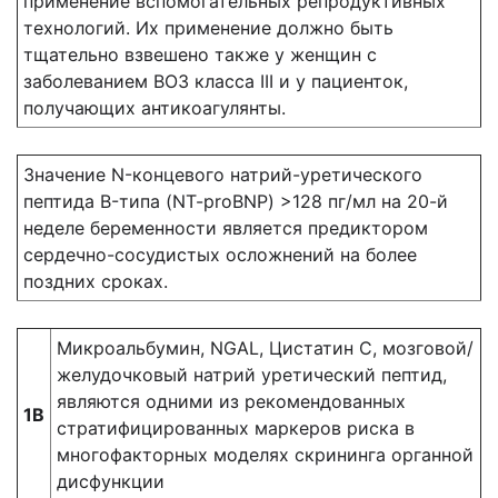
применение вспомогательных репродуктивных
технологий. Их применение должно быть
тщательно взвешено также у женщин с
заболеванием ВОЗ класса III и у пациенток,
получающих антикоагулянты.
Значение N-концевого натрий-уретического
пептида B-типа (NT-proBNP) >128 пг/мл на 20-й
неделе беременности является предиктором
сердечно-сосудистых осложнений на более
поздних сроках.
Микроальбумин, NGAL, Цистатин С, мозговой/
желудочковый натрий уретический пептид,
являются одними из рекомендованных
1В
стратифицированных маркеров риска в
многофакторных моделях скрининга органной
дисфункции