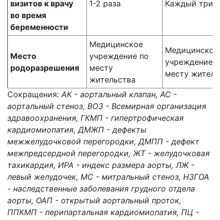
визитов к врачу
1-2 раза
Каждый трим
во время
беременности
Медицинское
Медицинское
Место
учреждение по
учреждение п
родоразрешения
месту
месту житель
жительства
Сокращения:
АК - аортальный клапан, АС -
аортальный стеноз, ВОЗ - Всемирная организация
здравоохранения, ГКМП - гипертрофическая
кардиомиопатия, ДМЖП - дефекты
межжелудочковой перегородки, ДМПП - дефект
межпредсердной перегородки, ЖТ - желудочковая
тахикардия, ИРА - индекс размера аорты, ЛЖ -
левый желудочек, МС - митральный стеноз, НЗГОА
- наследственные заболевания грудного отдела
аорты, ОАП - открытый аортальный проток,
ППКМП - перипартальная кардиомиопатия, ПЦ -