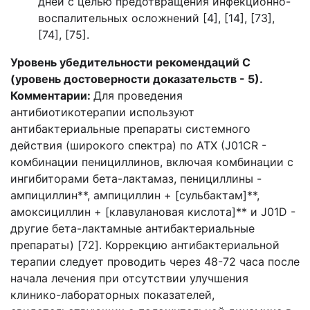
дней с целью предотвращения инфекционно-
воспалительных осложнений [4], [14], [73],
[74], [75].
Уровень убедительности рекомендаций С
(уровень достоверности доказательств - 5).
Комментарии:
Для проведения
антибиотикотерапии используют
антибактериальные препараты системного
действия (широкого спектра) по АТХ (J01CR -
комбинации пенициллинов, включая комбинации с
ингибиторами бета-лактамаз, пенициллины -
ампициллин**, ампициллин + [сульбактам]**,
амоксициллин + [клавулановая кислота]** и J01D -
другие бета-лактамные антибактериальные
препараты) [72]. Коррекцию антибактериальной
терапии следует проводить через 48-72 часа после
начала лечения при отсутствии улучшения
клинико-лабораторных показателей,