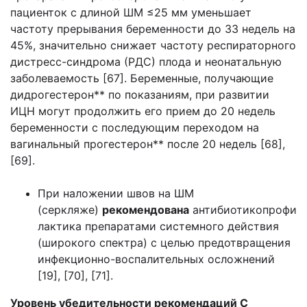
пациенток с длиной ШМ ≤25 мм уменьшает
частоту прерывания беременности до 33 недель на
45%, значительно снижает частоту респираторного
дистресс-синдрома (РДС) плода и неонатальную
заболеваемость [67]. Беременные, получающие
дидрогестерон** по показаниям, при развитии
ИЦН могут продолжить его прием до 20 недель
беременности с последующим переходом на
вагинальный прогестерон** после 20 недель [68],
[69].
При наложении швов на ШМ
(серкляже)
рекомендована
антибиотикопрофи
лактика препаратами системного действия
(широкого спектра) с целью предотвращения
инфекционно-воспалительных осложнений
[19], [70], [71].
Уровень убедительности рекомендаций С