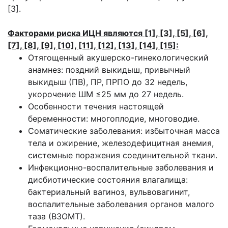
[3].
Факторами риска ИЦН являются [1], [3], [5], [6],
[7], [8], [9], [10], [11], [12], [13], [14], [15]:
Отягощенный акушерско-гинекологический
анамнез: поздний выкидыш, привычный
выкидыш (ПВ), ПР, ПРПО до 32 недель,
укорочение ШМ ≤25 мм до 27 недель.
Особенности течения настоящей
беременности: многоплодие, многоводие.
Соматические заболевания: избыточная масса
тела и ожирение, железодефицитная анемия,
системные поражения соединительной ткани.
Инфекционно-воспалительные заболевания и
дисбиотические состояния влагалища:
бактериальный вагиноз, вульвовагинит,
воспалительные заболевания органов малого
таза (ВЗОМТ).