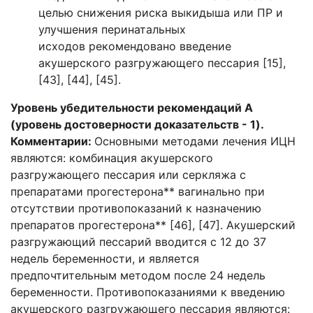
целью снижения риска выкидыша или ПР и
улучшения перинатальных
исходов рекомендовано введение
акушерского разгружающего пессария [15],
[43], [44], [45].
Уровень убедительности рекомендаций A
(уровень достоверности доказательств - 1).
Комментарии:
Основными методами лечения ИЦН
являются: комбинация акушерского
разгружающего пессария или серкляжа с
препаратами прогестерона** вагинально при
отсутствии противопоказаний к назначению
препаратов прогестерона** [46], [47]. Акушерский
разгружающий пессарий вводится с 12 до 37
недель беременности, и является
предпочтительным методом после 24 недель
беременности. Противопоказаниями к введению
акушерского разгружающего пессария являются: