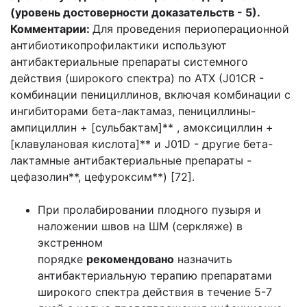
(уровень достоверности доказательств - 5).
Комментарии:
Для проведения периоперационной
антибиотикопрофилактики используют
антибактериальные препараты системного
действия (широкого спектра) по АТХ (J01CR -
комбинации пенициллинов, включая комбинации с
ингибиторами бета-лактамаз, пенициллины-
ампициллин + [сульбактам]** , амоксициллин +
[клавулановая кислота]** и J01D - другие бета-
лактамные антибактериальные препараты -
цефазолин**, цефуроксим**) [72].
При пролабировании плодного пузыря и
наложении швов на ШМ (серкляже) в
экстренном
порядке
рекомендовано
назначить
антибактериальную терапию препаратами
широкого спектра действия в течение 5-7