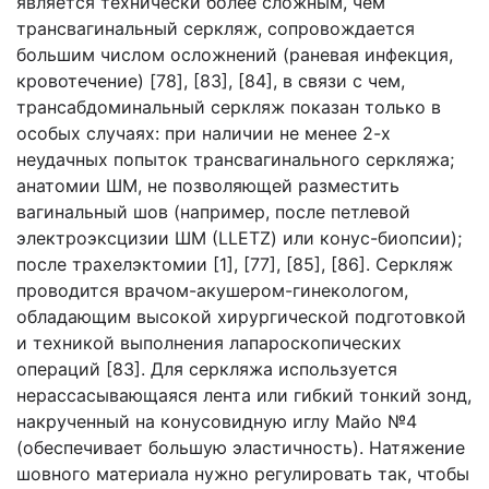
является технически более сложным, чем
трансвагинальный серкляж, сопровождается
большим числом осложнений (раневая инфекция,
кровотечение) [78], [83], [84], в связи с чем,
трансабдоминальный серкляж показан только в
особых случаях: при наличии не менее 2-х
неудачных попыток трансвагинального серкляжа;
анатомии ШМ, не позволяющей разместить
вагинальный шов (например, после петлевой
электроэксцизии ШМ (LLETZ) или конус-биопсии);
после трахелэктомии [1], [77], [85], [86]. Серкляж
проводится врачом-акушером-гинекологом,
обладающим высокой хирургической подготовкой
и техникой выполнения лапароскопических
операций [83]. Для серкляжа используется
нерассасывающаяся лента или гибкий тонкий зонд,
накрученный на конусовидную иглу Майо №4
(обеспечивает большую эластичность). Натяжение
шовного материала нужно регулировать так, чтобы