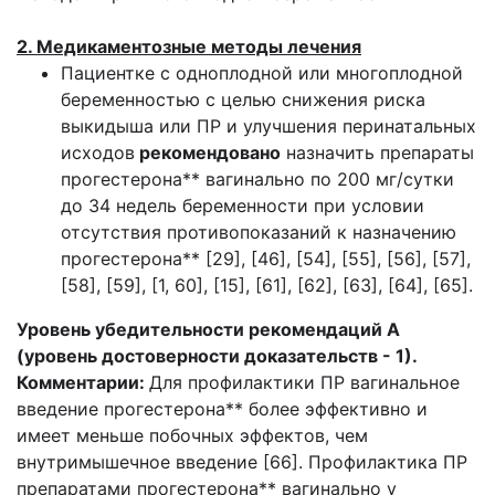
2. Медикаментозные методы лечения
Пациентке с одноплодной или многоплодной
беременностью с целью снижения риска
выкидыша или ПР и улучшения перинатальных
исходов
рекомендовано
назначить препараты
прогестерона** вагинально по 200 мг/сутки
до 34 недель беременности при условии
отсутствия противопоказаний к назначению
прогестерона** [29], [46], [54], [55], [56], [57],
[58], [59], [1, 60], [15], [61], [62], [63], [64], [65].
Уровень убедительности рекомендаций А
(уровень достоверности доказательств - 1).
Комментарии:
Для профилактики ПР вагинальное
введение прогестерона** более эффективно и
имеет меньше побочных эффектов, чем
внутримышечное введение [66]. Профилактика ПР
препаратами прогестерона** вагинально у