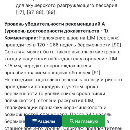
для акушерского разгружающего пессария
[17], [87, 88], [89].
Уровень убедительности рекомендаций А
(уровень достоверности доказательств - 1).
Комментарии:
Наложение швов на ШМ (серкляж)
проводится в 120 - 266 недель беременности [90].
Серкляж может быть также выполнен экстренно,
когда у пациентки наблюдается укорочение ШМ
≤15 мм, нередко сопровождающееся
пролабированием плодных оболочек [91].
Необходимо тщательно взвесить пользу и риск от
проводимой процедуры с учетом срока
беременности (с увеличением срока риски
повышаются), степени раскрытия ШМ,
квалификации врача-акушера-гинеколога и
возможностей стационара. После 240 недель
беременности серкляж проводится только в
Разделы
На главную
стационаре 3-го уровня. Серкляж предпочтителен