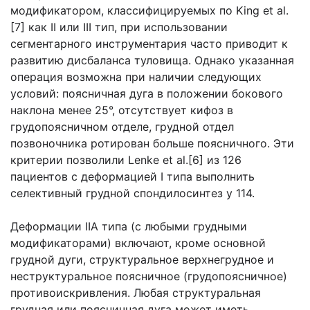
модификатором, классифицируемых по King et al.
[7] как II или III тип, при использовании
сегментарного инструментария часто приводит к
развитию дисбаланса туловища. Однако указанная
операция возможна при наличии следующих
условий: поясничная дуга в положении бокового
наклона менее 25°, отсутствует кифоз в
грудопоясничном отделе, грудной отдел
позвоночника ротирован больше поясничного. Эти
критерии позволили Lenke et al.[6] из 126
пациентов с деформацией I типа выполнить
селективный грудной спондилосинтез у 114.
Деформации IIA типа (с любыми грудными
модификаторами) включают, кроме основной
грудной дуги, структуральное верхнегрудное и
неструктуральное поясничное (грудопоясничное)
противоискривления. Любая структуральная
грудная или поясничная дуга может иметь