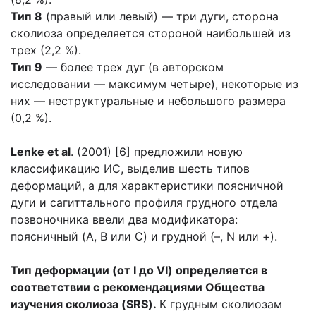
Тип 8
(правый или левый) — три дуги, сторона
сколиоза определяется стороной наибольшей из
трех (2,2 %).
Тип 9
— более трех дуг (в авторском
исследовании — максимум четыре), некоторые из
них — неструктуральные и небольшого размера
(0,2 %).
Lenke et al
. (2001) [6] предложили новую
классификацию ИС, выделив шесть типов
деформаций, а для характеристики поясничной
дуги и сагиттального профиля грудного отдела
позвоночника ввели два модификатора:
поясничный (A, B или C) и грудной (–, N или +).
Тип деформации (от I до VI) определяется в
соответствии с рекомендациями Общества
изучения сколиоза (SRS).
К грудным сколиозам