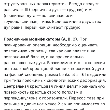
структуральных характеристик. Всегда следует
различать III (первичная дуга — грудная) и VI
(первичная дуга — поясничная или
грудопоясничная) типы. Если величина двух этих
дуг равна, первичной считают грудную.
Поясничные модификаторы (А, В, С).
При
планировании операции необходимо оценивать
поясничную кривизну, так как она влияет и на
позвоночный баланс, и на проксимально
расположенные дуги. В зависимости от отношения
центральной крестцовой линии к поясничной дуге
на фасной спондилограмме Lenke et al.[6] выделили
три типа поясничных сколиотических деформаций.
Центральная крестцовая линия делит краниальную
поверхность крестца строго пополам и
перпендикулярна к горизонтали. Перекос таза при
разнице в длине ног менее 2 см не принимается во
внимание, если он не является причиной