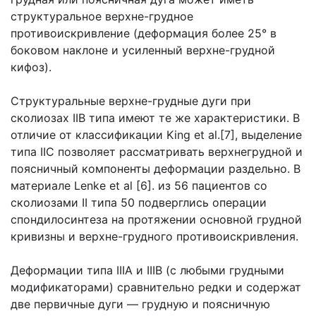
структуральное верхне-грудное
противоискривление (деформация более 25° в
боковом наклоне и усиленный верхне-грудной
кифоз).
Структуральные верхне-грудные дуги при
сколиозах IIВ типа имеют те же характеристики. В
отличие от классификации King et al.[7], выделение
типа IIC позволяет рассматривать верхнегрудной и
поясничный компоненты деформации раздельно. В
материале Lenke et al [6]. из 56 пациентов со
сколиозами II типа 50 подверглись операции
спондилосинтеза на протяжении основной грудной
кривизны и верхне-грудного противоискривления.
Деформации типа IIIА и IIIВ (с любыми грудными
модификаторами) сравнительно редки и содержат
две первичные дуги — грудную и поясничную