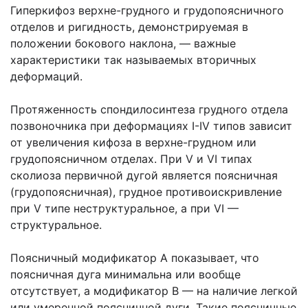
Гиперкифоз верхне-грудного и грудопоясничного
отделов и ригидность, демонстрируемая в
положении бокового наклона, — важные
характеристики так называемых вторичных
деформаций.
Протяженность спондилосинтеза грудного отдела
позвоночника при деформациях I-IV типов зависит
от увеличения кифоза в верхне-грудном или
грудопоясничном отделах. При V и VI типах
сколиоза первичной дугой является поясничная
(грудопоясничная), грудное противоискривление
при V типе неструктуральное, а при VI —
структуральное.
Поясничный модификатор А показывает, что
поясничная дуга минимальна или вообще
отсутствует, а модификатор В — на наличие легкой
или умеренной поясничной дуги. Такие поясничные