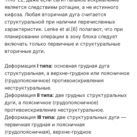
является следствием ротации, а не истинного
кифоза. Любая вторичная дуга считается
структуральной при наличии перечисленных
характеристик. Lenke et al.[6] полагают, что при
планировании операции в зону блока следует
включать только первичные и структуральные
вторичные дуги.
Деформация
I типа:
основная грудная дуга
структуральная, а верхне-грудное или поясничное
(грудопоясничное) противоискривления
неструктуральные.
Деформация
II типа:
две грудных структуральных
дуги, а поясничное (грудопоясничное)
противоискривление неструктуральное.
Деформация
III типа:
две структуральных дуги —
первичная грудная и поясничная
(грудопоясничная), верхне-грудное