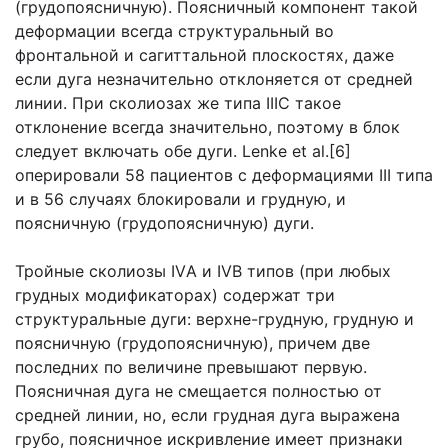
(грудопоясничную). Поясничный компонент такой
деформации всегда структуральный во
фронтальной и сагиттальной плоскостях, даже
если дуга незначительно отклоняется от средней
линии. При сколиозах же типа IIIC такое
отклонение всегда значительно, поэтому в блок
следует включать обе дуги. Lenke et al.[6]
оперировали 58 пациентов с деформациями III типа
и в 56 случаях блокировали и грудную, и
поясничную (грудопоясничную) дуги.
Тройные сколиозы IVА и IVВ типов (при любых
грудных модификаторах) содержат три
структуральные дуги: верхне-грудную, грудную и
поясничную (грудопоясничную), причем две
последних по величине превышают первую.
Поясничная дуга не смещается полностью от
средней линии, но, если грудная дуга выражена
грубо, поясничное искривление имеет признаки