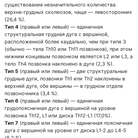
существование незначительного количества
верхне-грудных сколиозов, чаще — левосторонних
(26,4 %).
Тип 4
(правый или левый) — единичная
структуральная грудная дуга с вершиной,
расположенной более каудально, чем при типе 3
(обычно — тела Th10 или Th11 позвонков), при этом
нижним концевым позвонком является L2 или L3, а
тело Th4 позвонка наклонено в дуге (2,3 %).
Тип 5
(правый или левый) — две структуральные
грудные дуги, позвонки Th1 или Th2 наклонены в
верхней дуге, обе вершины — в грудном отделе
позвоночника (3,4 %).
Тип 6
(правый или левый) — единичная
грудопоясничная дуга с вершиной на уровне
позвонка Th12, L1 или диска Th12-L1 (17,0%).
Тип 7
(правый или левый) — единичная поясничная
дуга с вершиной на уровне от диска L1-2 до L4-5
(8,2 %).