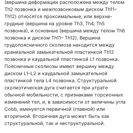
(вершина деформации расположена между телом
Th2 позвонка и межпозвонковым диском Th11–
Th12) относятся проксимальные, или верхне-
грудные (вершина на уровне Th3, Th4, Th5
позвонка), и основные (вершина между телом Th6
позвонка и диском Th11– Th12). Вершина
грудопоясничного сколиоза находится между
краниальной замыкательной пластинкой Th12
позвонка и каудальной пластинкой L1 позвонка.
Поясничные сколиозы имеют вершину между
диском L1–L2 и каудальной замыкательной
пластинкой тела L4 позвонка. Структуральной
сколиотическая дуга считается при утрате
обычной мобильности, c признаками торсионных
изменений тел, и, в зависимости от величины угла
Cobb, именуется первичной (главной) или
вторичной. Вторичная дуга может быть как
структуральной, так и неструктуральной.